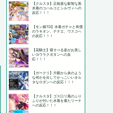
【クルスタ】正統派な叡智な黒
水着のコハルコとシルヴィへの
反応！！！
【モン娘TD】水着ガチャと有償
のラキオン、ナナエ、ウスコへ
の反応！！！
【花騎士】寝そべる姿がお美し
いヨウラクボタンへの反
応！！！
【ガークリ】片眼から炎のよう
な何かを出してかっこいいオル
タなロダンへの反応！！！
【クルスタ】ゴス口リ風のふり
ふりが付いた水着を着たリーナ
への反応！！！