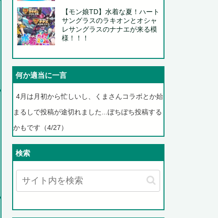
【モン娘TD】水着な夏！ハート
サングラスのラキオンとオシャ
レサングラスのナナエが来る模
様！！！
何か適当に一言
4月は月初から忙しいし、くまさんコラボとか始
まるしで投稿が途切れました...ぼちぼち投稿する
かもです（4/27）
検索