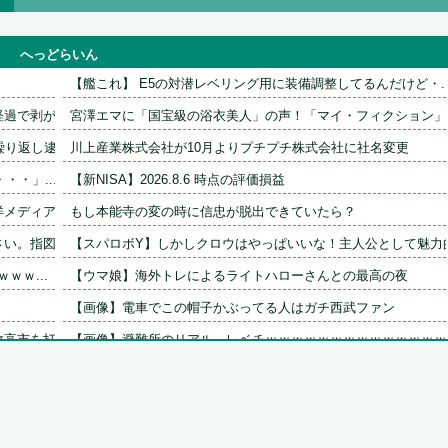
へっどらいん
【艦これ】 E5の対潜レベリング用に装備調整してるんだけど・..
で剥がれ...
宮澤エマに「国宝級の浴衣美人」の声！「マイ・フィクション」イ.
返し逮...
川上産業株式会社が10月よりプチプチ株式会社に社名変更
・・」...
【新NISA】2026.8.6 時点の評価損益
ディアに...
もし本能寺の変の時に信忠が脱出できていたら？
。指図す...
【スパロボY】しかしクロウはやっぱいいな！主人公として魅力的.
ｗｗ...
【ウマ娘】海外トレによるライトハローさんとの最高の夜
【画像】電車でこの帽子かぶってる人はガチ西武ファン
市を打倒...
【画像】避難所のリアル、レベチｗｗｗｗｗｗｗｗｗｗｗｗｗｗｗ.
い猛暑...
劇団員やってる友達からたまにチケット買わされるから見に行くん.
しく実る...
【有能】政府「トラックはサービスエリア利用有料化すればサボら.