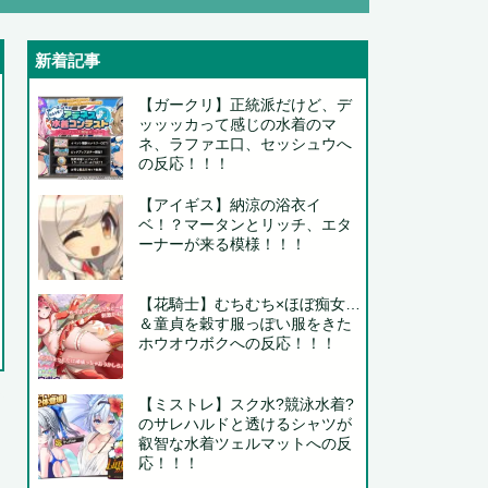
新着記事
.
【ガークリ】正統派だけど、デ
ッッッカって感じの水着のマ
..
ネ、ラファエ口、セッシュウへ
の反応！！！
【アイギス】納涼の浴衣イ
ベ！？マータンとリッチ、エタ
ーナーが来る模様！！！
..
【花騎士】むちむち×ほぼ痴女…
＆童貞を穀す服っぽい服をきた
ホウオウボクへの反応！！！
..
【ミストレ】スク水?競泳水着?
..
のサレハルドと透けるシャツが
..
叡智な水着ツェルマットへの反
応！！！