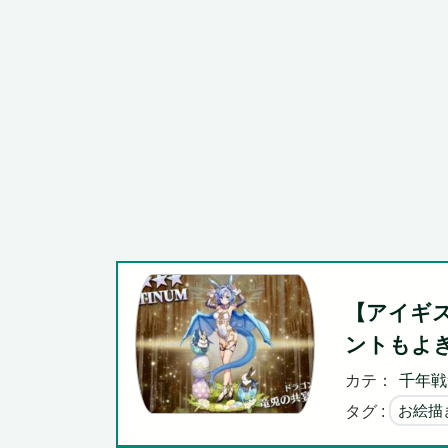
広島県知事ら「核抑止論、根本的におかしい。軍拡競争を
Powered by livedoor 相互RSS
【アイギ
ントもよ
カテ：
千年戦
タグ :
お絵描