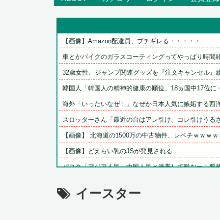
【画像】Amazon配達員、ブチギレる・・・・・
車とかバイクのガラスコーティングってやっぱり時間経過
32歳女性、ジャンプ関連グッズを『注文キャンセル』繰り
韓国人「韓国人の精神的健康の順位、18ヵ国中17位に・
海外「いったいなぜ！」なぜか日本人気に嫉妬する西洋メ
スロッターさん「最近の台はアレ引け、コレ引けうるさい
【画像】 北海道の1500万の中古物件、レベチｗｗｗｗｗ
【画像】どえらい乳のJSが発見される
パヨク「アジア人民、中国人民と連帯して戦おー！悪政高
カープ2軍『10時半試合開始の為に4時起き』←もっと良
イースター
【ウマ娘】あの目をしているドンちゃん。「どんどん美味
三大傑作ゼルダライク「The Binding of Isaa...