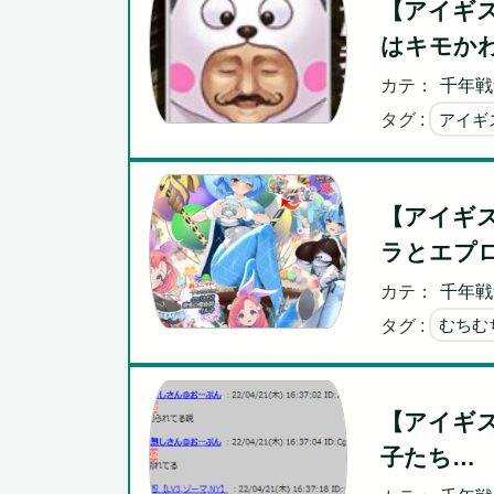
【アイギ
はキモか
カテ：
千年戦
タグ :
アイギ
【アイギス
ラとエプ
カテ：
千年戦
タグ :
むちむ
【アイギ
子たち…