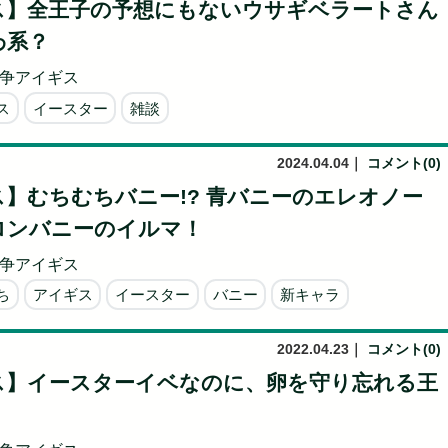
ス】全王子の予想にもないウサギベラートさん
わ系？
争アイギス
ス
イースター
雑談
2024.04.04
｜
コメント(0)
】むちむちバニー!? 青バニーのエレオノー
ロンバニーのイルマ！
争アイギス
ち
アイギス
イースター
バニー
新キャラ
2022.04.23
｜
コメント(0)
ス】イースターイベなのに、卵を守り忘れる王