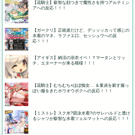
【花騎士】叡智な顔つきで魔性さを持つアルテミシ
アへの反応！！！
【ガークリ】正統派だけど、デッッッカって感じの
水着のマネ、ラファエ口、セッシュウへの反
応！！！
【アイギス】納涼の浴衣イベ！？マータンとリッ
チ、エターナーが来る模様！！！
【花騎士】むちむち×ほぼ痴女… ＆童貞を穀す服っ
ぽい服をきたホウオウボクへの反応！！！
【ミストレ】スク水?競泳水着?のサレハルドと透け
るシャツが叡智な水着ツェルマットへの反応！！！