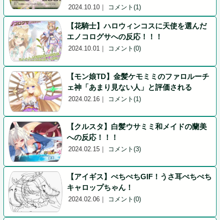
2024.10.10
｜
コメント(1)
【花騎士】ハロウィンコスに天使を選んだ
エノコログサへの反応！！！
2024.10.01
｜
コメント(0)
【モン娘TD】金髪ケモミミのファロルーチ
ェ神「あまり見ない人」と評価される
2024.02.16
｜
コメント(1)
【クルスタ】白髪ウサミミ和メイドの蘭美
への反応！！！
2024.02.15
｜
コメント(3)
【アイギス】ぺちぺちGIF！うさ耳ぺちぺち
キャロップちゃん！
2024.02.06
｜
コメント(0)