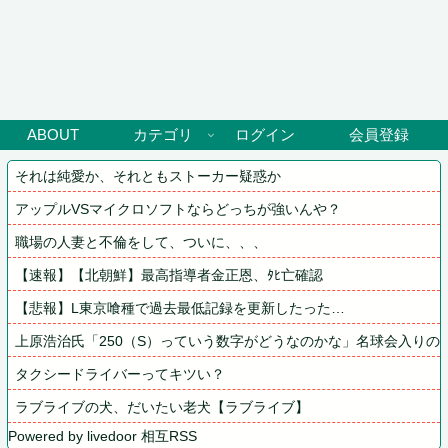
ABOUT
カテゴリ
ログイン
会員登録
それは純愛か、それともストーカー疑惑か
アップルVSマイクロソフトならどっちが強いんや？
職場の人妻と不倫をして、ついに、、、
【速報】【北朝鮮】最高指導者金正恩、ﾀﾋ亡確認
【悲報】L東京喰種で過去最低記録を更新したった…
上原浩治氏「250（S）っていう数字がどうなのかな」名球会入りの条
タクシードライバーってキツい？
ラブライブの犬、だいたい老犬【ラブライブ】
Powered by livedoor 相互RSS