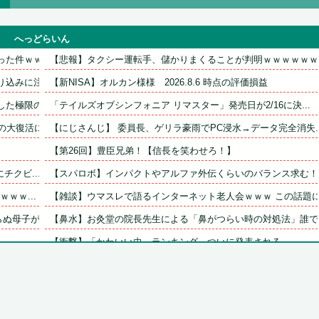
へっどらいん
た件ｗｗ...
【悲報】タクシー運転手、儲かりまくることが判明ｗｗｗｗｗｗｗ.
込みに注...
【新NISA】オルカン様様　2026.8.6 時点の評価損益
た極限の...
「テイルズオブシンフォニア リマスター」発売日が2/16に決...
大復活に...
【にじさんじ】 委員長、ゲリラ豪雨でPC浸水→データ完全消失..
【第26回】豊臣兄弟！【信長を笑わせろ！】
チクビ...
【スパロボ】インパクトやアルファ外伝くらいのバランス求む！！.
ｗｗ...
【雑談】ウマスレで語るインターネット老人会ｗｗｗ この話題に.
母子が。...
【鼻水】お灸堂の院長先生による「鼻がつらい時の対処法」誰でも.
【衝撃】「かわいい虫」ランキング、ついに発表される
【悲報】韓国人「え待って、何で日本の避難所って10年前と同レ.
官...
【ﾒﾛﾒﾛ】杉山結菜ちゃんとスイカwww
？←「ス...