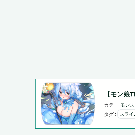
首相官邸、"映え"を意識した高市首相熊本訪問の感動BGM
Powered by livedoor 相互RSS
【モン娘
カテ：
モンス
タグ :
スライ