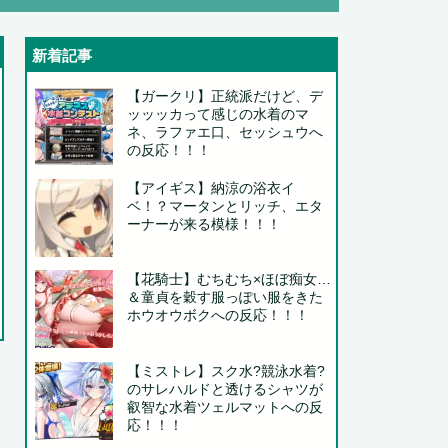
新着記事
..
【ガークリ】正統派だけど、デ
ッッッカって感じの水着のマ
ネ、ラファエ口、セッシュウへ
の反応！！！
.
【アイギス】納涼の浴衣イ
ベ！？マータンとリッチ、エタ
ーナーが来る模様！！！
..
..
【花騎士】むちむち×ほぼ痴女…
＆童貞を穀す服っぽい服をきた
..
ホウオウボクへの反応！！！
【ミストレ】スク水?競泳水着?
..
のサレハルドと透けるシャツが
叡智な水着ツェルマットへの反
応！！！