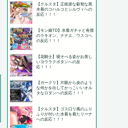
【クルスタ】正統派な叡智な黒
水着のコハルコとシルヴィへの
反応！！！
【モン娘TD】水着ガチャと有償
のラキオン、ナナエ、ウスコへ
の反応！！！
【花騎士】寝そべる姿がお美し
いヨウラクボタンへの反
応！！！
【ガークリ】片眼から炎のよう
な何かを出してかっこいいオル
タなロダンへの反応！！！
【クルスタ】ゴス口リ風のふり
ふりが付いた水着を着たリーナ
への反応！！！