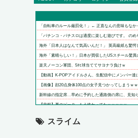
「自転車のルール厳罰化！」← 正直なんの意味もなかっ
「パチンコ・パチスロは適度に楽しむ遊びです。 のめり
海外「日本人はなんて気高いんだ！」 英高級紙も驚愕し
海外「素晴らしい！」日本が買収したUSスチール驚異の
楽天ノーコン軍団、5ﾀﾋ球当ててサヨナラ負けｗ
【動画】K-POPアイドルさん、生配信中にメンバー達に
【画像】顔20点身体100点の女子見つかってしまうｗｗｗ
新幹線の指定席…早めに予約した通路側の席に、見知らぬ
【悲報】夏のピーク、もう終わってたｗｗｗｗｗ
ありがとう、ツルちゃん【ウマ娘たぬき】
スライム
【WS】葬送のフリーレン Vol2「一級魔法使い試験の試験
【ウマ娘】このキャラが声優（まりんか）同じってマジ！