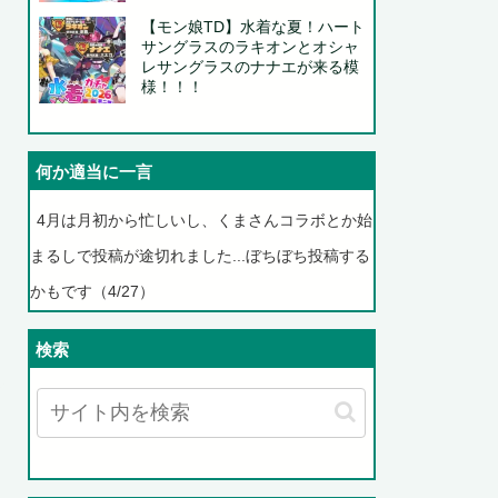
【モン娘TD】水着な夏！ハート
サングラスのラキオンとオシャ
レサングラスのナナエが来る模
様！！！
何か適当に一言
4月は月初から忙しいし、くまさんコラボとか始
まるしで投稿が途切れました...ぼちぼち投稿する
かもです（4/27）
検索