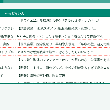
へっどらいん
「ドラクエ11」攻略感想(54/クリア後)マルティナの「しん...
テラシー...
【試合実況】 西武スタメン 先発:高橋光成（2026.8.7...
撃的な接...
NASAが開発（？）した冷感ポンチョ「着るだけで体感-15℃...
実際...
【国民会議】控除見送り、早期導入優先　「年収の壁」超えで給付.
リプルコ...
アメリカが朝鮮戦争で勝つにはどうしたらいいのか？
【ウマ娘】海外のファンアートからしか得られない栄養素がある。.
うなも...
【悲報】「トリコ」新作グッズ、小松の顔が別人すぎて炎上ｗｗｗ.
う件
【悲報】隣家の室外機、限界突破
る
カープファン最下位転落で2軍由宇球場の移転先を考え始める。
エ口す...
【九州名物】鶏刺し食べた医師、全身麻痺へ…「ﾀﾋんだほうが良.
き下ろ...
【日常に潜む恐怖】部屋の壁紙をめくると・・・。
に耐えら...