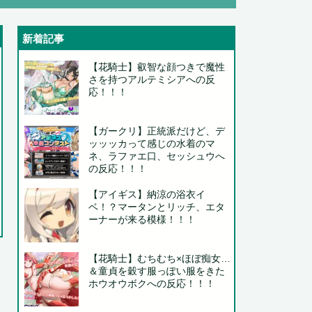
新着記事
【花騎士】叡智な顔つきで魔性
さを持つアルテミシアへの反
応！！！
..
【ガークリ】正統派だけど、デ
ッッッカって感じの水着のマ
ネ、ラファエ口、セッシュウへ
の反応！！！
..
..
【アイギス】納涼の浴衣イ
ベ！？マータンとリッチ、エタ
ーナーが来る模様！！！
【花騎士】むちむち×ほぼ痴女…
..
＆童貞を穀す服っぽい服をきた
ホウオウボクへの反応！！！