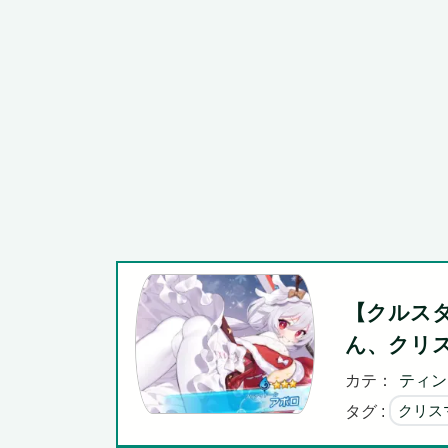
『ソニーが嫌い』←まあわかる『ソニー信者が嫌い』←ま
Powered by livedoor 相互RSS
【クルス
ん、クリ
カテ：
ティン
タグ :
クリス