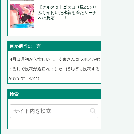
【クルスタ】ゴス口リ風のふり
ふりが付いた水着を着たリーナ
への反応！！！
何か適当に一言
4月は月初から忙しいし、くまさんコラボとか始
まるしで投稿が途切れました...ぼちぼち投稿する
かもです（4/27）
検索