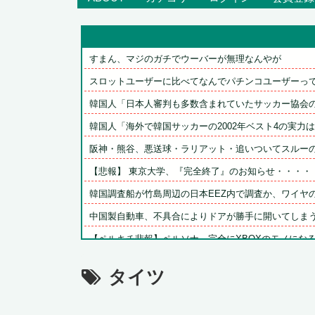
すまん、マジのガチでウーバーが無理なんやが
スロットユーザーに比べてなんでパチンコユーザーってリ
韓国人「日本人審判も多数含まれていたサッカー協会の衝
韓国人「海外で韓国サッカーの2002年ベスト4の実力は、
阪神・熊谷、悪送球・ラリアット・追いついてスルーのト
【悲報】 東京大学、『完全終了』のお知らせ・・・・
韓国調査船が竹島周辺の日本EEZ内で調査か、ワイヤのよ
中国製自動車、不具合によりドアが勝手に開いてしま
【ペルキチ悲報】ペルソナ、完全にXBOXのモノにな
【動画】日向坂46 藤嶌果歩さん、乳揺らしたり寄せたり
タイツ
【悲報】アソビストア「すまん漏らした」１５thライブ描
高市政権に媚びて偏向報道まみれの産経新聞、コスト上昇