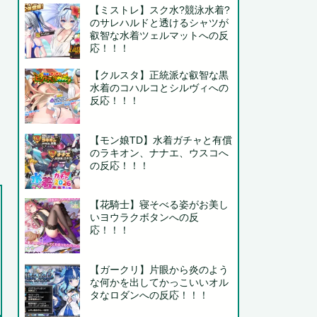
【ミストレ】スク水?競泳水着?
のサレハルドと透けるシャツが
叡智な水着ツェルマットへの反
応！！！
【クルスタ】正統派な叡智な黒
水着のコハルコとシルヴィへの
反応！！！
【モン娘TD】水着ガチャと有償
のラキオン、ナナエ、ウスコへ
の反応！！！
【花騎士】寝そべる姿がお美し
いヨウラクボタンへの反
応！！！
【ガークリ】片眼から炎のよう
な何かを出してかっこいいオル
タなロダンへの反応！！！