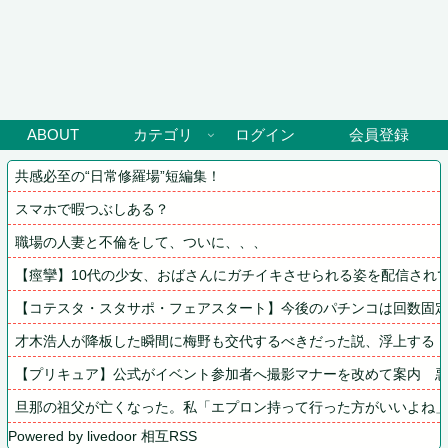
ABOUT
カテゴリ
ログイン
会員登録
共感必至の“日常修羅場”短編集！
スマホで暇つぶしある？
職場の人妻と不倫をして、ついに、、、
【痙攣】10代の少女、おばさんにガチイキさせられる姿を配信され
【コテスタ・スタサポ・フェアスタート】今後のパチンコは回数固
才木浩人が降板した瞬間に梅野も交代するべきだった説、浮上する
【プリキュア】公式がイベント参加者へ撮影マナーを改めて案内　
旦那の祖父が亡くなった。私「エプロン持って行った方がいいよね
Powered by livedoor 相互RSS