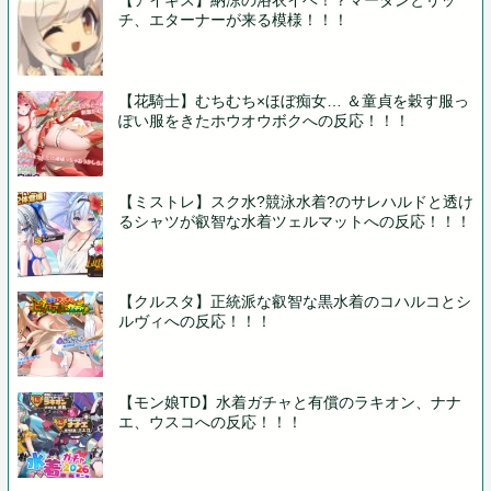
【アイギス】納涼の浴衣イベ！？マータンとリッ
チ、エターナーが来る模様！！！
【花騎士】むちむち×ほぼ痴女… ＆童貞を穀す服っ
ぽい服をきたホウオウボクへの反応！！！
【ミストレ】スク水?競泳水着?のサレハルドと透け
るシャツが叡智な水着ツェルマットへの反応！！！
【クルスタ】正統派な叡智な黒水着のコハルコとシ
ルヴィへの反応！！！
【モン娘TD】水着ガチャと有償のラキオン、ナナ
エ、ウスコへの反応！！！