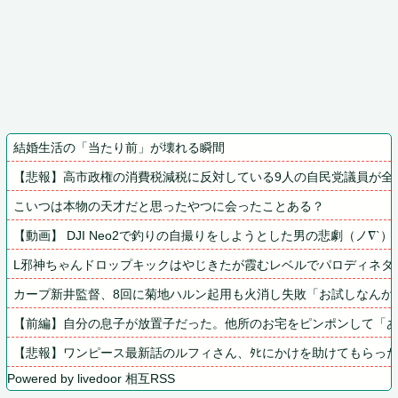
結婚生活の「当たり前」が壊れる瞬間
【悲報】高市政権の消費税減税に反対している9人の自民党議員が全
こいつは本物の天才だと思ったやつに会ったことある？
【動画】 DJI Neo2で釣りの自撮りをしようとした男の悲劇（ノ∇`）
L邪神ちゃんドロップキックはやじきたが霞むレベルでパロディネタ
カープ新井監督、8回に菊地ハルン起用も火消し失敗「お試しなんか
【前編】自分の息子が放置子だった。他所のお宅をピンポンして「
【悲報】ワンピース最新話のルフィさん、ﾀﾋにかけを助けてもらっ
Powered by livedoor 相互RSS