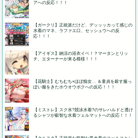
アへの反応！！！
【ガークリ】正統派だけど、デッッッカって感じの
水着のマネ、ラファエ口、セッシュウへの反
応！！！
【アイギス】納涼の浴衣イベ！？マータンとリッ
チ、エターナーが来る模様！！！
【花騎士】むちむち×ほぼ痴女… ＆童貞を穀す服っ
ぽい服をきたホウオウボクへの反応！！！
【ミストレ】スク水?競泳水着?のサレハルドと透け
るシャツが叡智な水着ツェルマットへの反応！！！
【クルスタ】正統派な叡智な黒水着のコハルコとシ