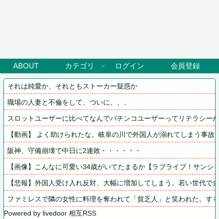
ABOUT
カテゴリ
ログイン
会員登録
それは純愛か、それともストーカー疑惑か
職場の人妻と不倫をして、ついに、、、
スロットユーザーに比べてなんでパチンコユーザーってリテラシー
【動画】 よく助けられたな。岐阜の川で外国人が溺れてしまう事故
阪神、守備崩壊で中日に2連敗・・・・・・
【画像】こんなに可愛い34歳がいてたまるか【ラブライブ！サンシャ
【悲報】外国人受け入れ反対、大幅に増加してしまう。若い世代で
ファミレスで隣の女性に料理を奪われて「貧乏人」と笑われた。す
Powered by livedoor 相互RSS