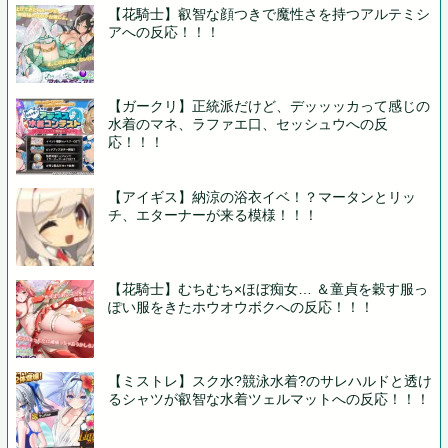
【花騎士】叡智な顔つきで魔性さを持つアルテミシ
アへの反応！！！
【ガークリ】正統派だけど、デッッッカって感じの
水着のマネ、ラファエ口、セッシュウへの反
応！！！
【アイギス】納涼の浴衣イベ！？マータンとリッ
チ、エターナーが来る模様！！！
【花騎士】むちむち×ほぼ痴女… ＆童貞を穀す服っ
ぽい服をきたホウオウボクへの反応！！！
【ミストレ】スク水?競泳水着?のサレハルドと透け
るシャツが叡智な水着ツェルマットへの反応！！！