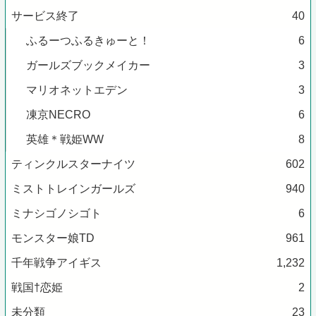
サービス終了
40
ふるーつふるきゅーと！
6
ガールズブックメイカー
3
マリオネットエデン
3
凍京NECRO
6
英雄＊戦姫WW
8
ティンクルスターナイツ
602
ミストトレインガールズ
940
ミナシゴノシゴト
6
モンスター娘TD
961
千年戦争アイギス
1,232
戦国†恋姫
2
未分類
23