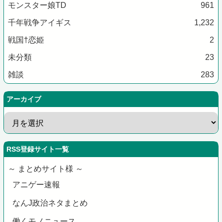
モンスター娘TD
961
千年戦争アイギス
1,232
戦国†恋姫
2
未分類
23
雑談
283
アーカイブ
RSS登録サイト一覧
～ まとめサイト様 ～
アニゲー速報
なんJ政治ネタまとめ
働くモノニュース