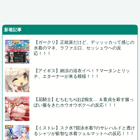
新着記事
【ガークリ】正統派だけど、デッッッカって感じの
水着のマネ、ラファエ口、セッシュウへの反
応！！！
【アイギス】納涼の浴衣イベ！？マータンとリッ
チ、エターナーが来る模様！！！
【花騎士】むちむち×ほぼ痴女… ＆童貞を穀す服っ
ぽい服をきたホウオウボクへの反応！！！
【ミストレ】スク水?競泳水着?のサレハルドと透け
るシャツが叡智な水着ツェルマットへの反応！！！