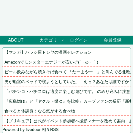
ABOUT
カテゴリ
ログイン
会員登録
【マンガ】バラシ屋トシヤの漫画セレクション
Amazonでモンスターエナジーが安いぞ(´・ω・｀)
ビール飲みながら焼きそば食べて 「たーまやー！」と叫んでる北欧系
男が船室のベッドで寝ようとしていた。…えっ？あなたは誰ですか？
「パチンコ・パチスロは適度に楽しむ遊びです。 のめり込みに注意
『広島燃ゆ』と『ヤクルト燃ゆ』を比較←カープファンの反応「新井
食べると体調良くなる気がする食べ物
【プリキュア】公式がイベント参加者へ撮影マナーを改めて案内　
Powered by livedoor 相互RSS