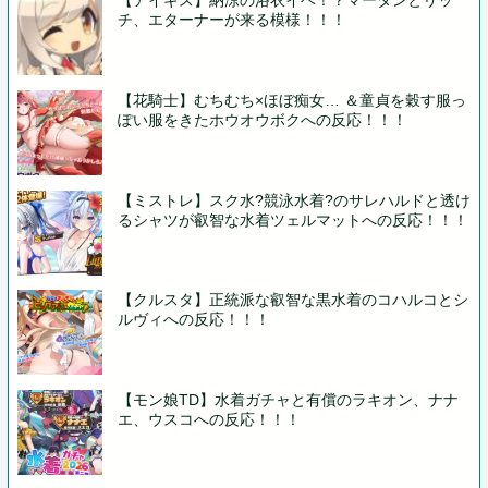
【アイギス】納涼の浴衣イベ！？マータンとリッ
チ、エターナーが来る模様！！！
【花騎士】むちむち×ほぼ痴女… ＆童貞を穀す服っ
ぽい服をきたホウオウボクへの反応！！！
【ミストレ】スク水?競泳水着?のサレハルドと透け
るシャツが叡智な水着ツェルマットへの反応！！！
【クルスタ】正統派な叡智な黒水着のコハルコとシ
ルヴィへの反応！！！
【モン娘TD】水着ガチャと有償のラキオン、ナナ
エ、ウスコへの反応！！！