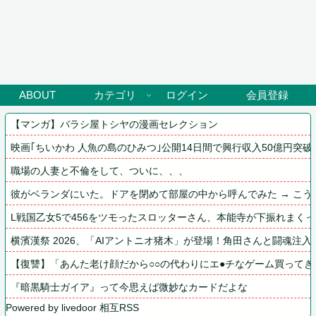
ABOUT
カテゴリ
ログイン
会員登録
【マンガ】バラシ屋トシヤの漫画セレクション
映画｢ちいかわ 人魚の島のひみつ｣公開14日間で興行収入50億円突破 
職場の人妻と不倫をして、ついに、、、
彼がベランダにいた。ドアを閉めて部屋の中から呼んでみた → こう
L戦国乙女5で456をツモったスロッターさん、本能寺が下振れまく
横濱漢祭 2026、「AIアントニオ猪木」が登場！角田さんと闘魂注入！8/1
【復讐】「あんた老け顔だから○○の代わりにエ●チなゲーム買って
『暗黒騎士ガイア』って今思えば微妙なカードだよな
Powered by livedoor 相互RSS