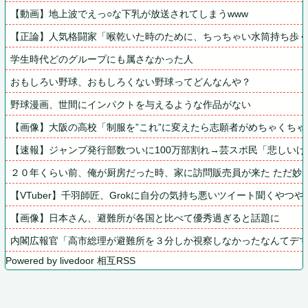
【動画】地上波でえっ○な下乳が放送されてしまうwww
【正論】人気格闘家「喉乾いた時のために、ちっちゃい水筒持ち歩
学生時代どのグループにも属さなかった人
おもしろい野球、おもしろくない野球ってどんなんや？
野球漫画、世間にインパクトを与えるような作品がない
【画像】大阪の高校「制服を”これ”に変えたら志願者がめちゃくちゃ
【速報】ジャンプ発行部数ついに100万部割れ→芸スポ民「悲しい
２０年くらい前、俺が厨房だった時、家に訪問販売員が来た ただ妙
【VTuber】千羽師匠、Grokに自分の気持ち悪いツイート聞くや
【画像】日本さん、避難所が各国と比べて優秀過ぎると話題に
内閣広報官「高市総理が避難所を３分しか視察しなかったなんてデマ！
Powered by livedoor 相互RSS