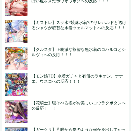
ぽい服をきたホウオウボクへの反応！！！
【ミストレ】スク水?競泳水着?のサレハルドと透け
るシャツが叡智な水着ツェルマットへの反応！！！
【クルスタ】正統派な叡智な黒水着のコハルコとシ
ルヴィへの反応！！！
【モン娘TD】水着ガチャと有償のラキオン、ナナ
エ、ウスコへの反応！！！
【花騎士】寝そべる姿がお美しいヨウラクボタンへ
の反応！！！
【ガークリ】片眼から炎のような何かを出してかっ