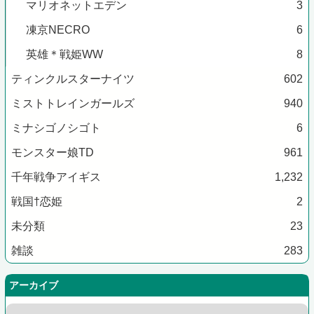
マリオネットエデン
3
凍京NECRO
6
英雄＊戦姫WW
8
ティンクルスターナイツ
602
ミストトレインガールズ
940
ミナシゴノシゴト
6
モンスター娘TD
961
千年戦争アイギス
1,232
戦国†恋姫
2
未分類
23
雑談
283
アーカイブ