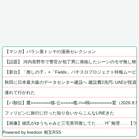
【マンガ】バラシ屋トシヤの漫画セレクション
【話題】 河内長野市で警官が包丁男に発砲したシーンのモザ無し映
【新台】「推しの子」×「Fields」パチスロプロジェクト特報ムービ
秋田に日本最大級のデータセンター建設へ 建設費2兆円､UAEが投資
連れて行かれた
【パ順位】鷹========猫-公=====檻-/==鴎=========鷲（2026.8.
フィリピンに旅行に行った知り合いからこんなLINEきた
【画像】彼氏がゆうちゃみと三宅美羽推してた……ﾏﾁﾞ無理……【ラ
Powered by livedoor 相互RSS