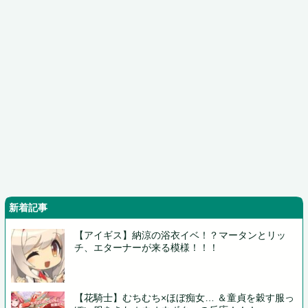
新着記事
【アイギス】納涼の浴衣イベ！？マータンとリッ
チ、エターナーが来る模様！！！
【花騎士】むちむち×ほぼ痴女… ＆童貞を穀す服っ