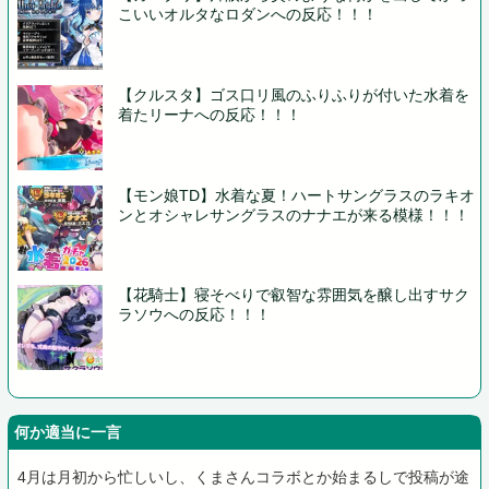
こいいオルタなロダンへの反応！！！
【クルスタ】ゴス口リ風のふりふりが付いた水着を
着たリーナへの反応！！！
【モン娘TD】水着な夏！ハートサングラスのラキオ
ンとオシャレサングラスのナナエが来る模様！！！
【花騎士】寝そべりで叡智な雰囲気を醸し出すサク
ラソウへの反応！！！
何か適当に一言
4月は月初から忙しいし、くまさんコラボとか始まるしで投稿が途