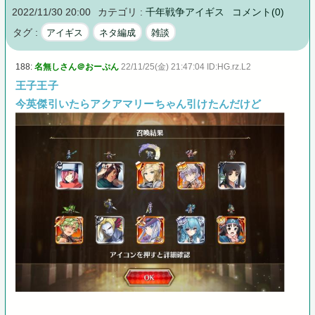
2022/11/30 20:00
カテゴリ :
千年戦争アイギス
コメント(0)
タグ :
アイギス
ネタ編成
雑談
188:
名無しさん＠おーぷん
22/11/25(金) 21:47:04 ID:HG.rz.L2
王子王子
今英傑引いたらアクアマリーちゃん引けたんだけど