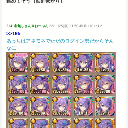
集めてそう（絵師繋がり）
214:
名無しさん＠おーぷん
22/11/25(金) 21:50:49 ID:HG.rz.L2
>>195
あっちはアネモネでただのログイン勢だからそん
なに