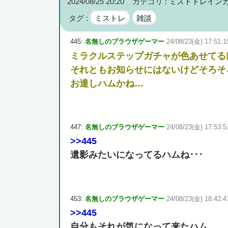
2024/08/25 20:20
カテゴリ :
ミストトレイン
広島県知事ら「核抑止論、根本的におかしい。軍拡競争を
タグ :
ミストレ
雑談
445:
名無しのブラウザゲーマー
24/08/23(金) 17:51:1
ミラクルステップガチャが色あせてる
Powered by livedoor 相互RSS
それともお知らせにはないけどそろそ
お達しハムかね…
447:
名無しのブラウザゲーマー
24/08/23(金) 17:53:51
>>445
遺影みたいになってるハムね･･･
453:
名無しのブラウザゲーマー
24/08/23(金) 18:42:47
>>445
自分もそれが気になって来たハム