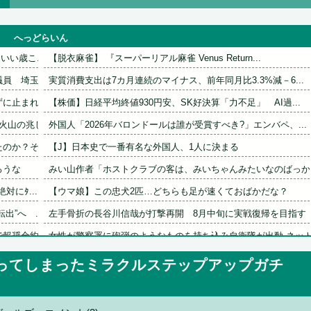
へっどらいん
い歳こ...
【脱衣麻雀】 『スーパーリアル麻雀 Venus Return...
　埼玉県...
実質消費支出は7カ月連続のマイナス、前年同月比3.3%減－6...
止まれた...
【株価】日経平均終値930円安、SK好決算「力不足」　AI過...
山の兆し...
外国人「2026年バロンドールは誰が受賞すべき?」エンバペ、...
か？その...
【J】日本史で一番有名な外国人、1人に決まる
ろうな
みい山作者「ホストクラブの客は、みいちゃんみたいなのばっか
にﾀ...
【ウマ娘】この忠犬2匹…どちらも足が速くておばかだな？
”へ　...
左手骨折の長谷川信哉が打撃再開　8月中旬に実戦復帰を目指す
奨金約3...
女性が警察署に砲弾のようなものを持ち込み自衛隊が出動 ネット.
ンチへ帰...
19歳美少女モデル、CMの妖精姿が可愛すぎて見入る人続出
ってしまったミラクルステップアップガチ
積水ハウス「地面師に55億円騙し取られた…」 ワイ「はえーか..
さん