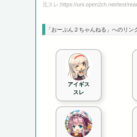
元スレ:https://uni.open2ch.net/test/re
「おーぷん２ちゃんねる」へのリン
アイギス
スレ