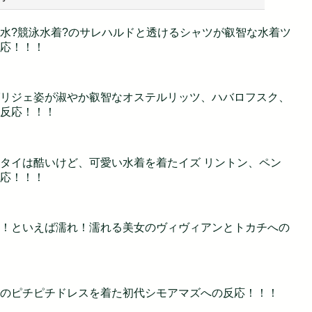
水?競泳水着?のサレハルドと透けるシャツが叡智な水着ツ
応！！！
リジェ姿が淑やか叡智なオステルリッツ、ハバロフスク、
反応！！！
タイは酷いけど、可愛い水着を着たイズ リントン、ペン
応！！！
！といえば濡れ！濡れる美女のヴィヴィアンとトカチへの
のピチピチドレスを着た初代シモアマズへの反応！！！