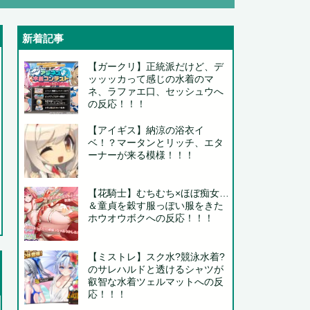
新着記事
【ガークリ】正統派だけど、デ
ッッッカって感じの水着のマ
ネ、ラファエ口、セッシュウへ
の反応！！！
【アイギス】納涼の浴衣イ
ベ！？マータンとリッチ、エタ
ーナーが来る模様！！！
」
【花騎士】むちむち×ほぼ痴女…
＆童貞を穀す服っぽい服をきた
ホウオウボクへの反応！！！
..
【ミストレ】スク水?競泳水着?
のサレハルドと透けるシャツが
.
叡智な水着ツェルマットへの反
応！！！