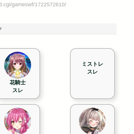
ad.cgi/gameswf/1722572610/
ク
ミストレ
スレ
花騎士
スレ