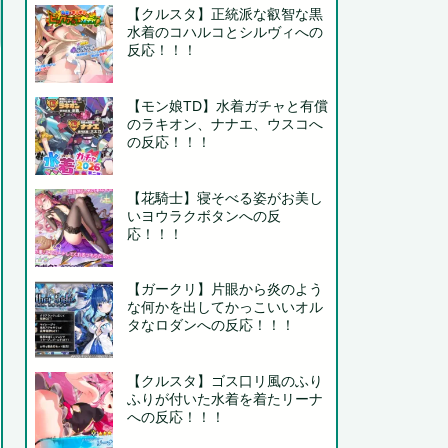
【クルスタ】正統派な叡智な黒
水着のコハルコとシルヴィへの
反応！！！
【モン娘TD】水着ガチャと有償
のラキオン、ナナエ、ウスコへ
の反応！！！
【花騎士】寝そべる姿がお美し
いヨウラクボタンへの反
応！！！
【ガークリ】片眼から炎のよう
な何かを出してかっこいいオル
タなロダンへの反応！！！
【クルスタ】ゴス口リ風のふり
ふりが付いた水着を着たリーナ
への反応！！！