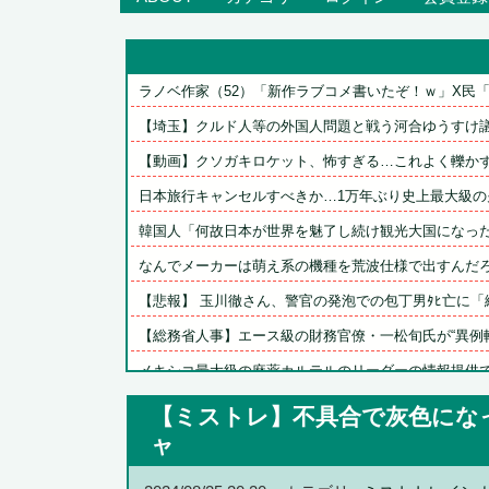
ラノベ作家（52）「新作ラブコメ書いたぞ！ｗ」X民「い
【埼玉】クルド人等の外国人問題と戦う河合ゆうすけ議員
【動画】クソガキロケット、怖すぎる…これよく轢かずに
日本旅行キャンセルすべきか…1万年ぶり史上最大級の火
韓国人「何故日本が世界を魅了し続け観光大国になったの
なんでメーカーは萌え系の機種を荒波仕様で出すんだ
【悲報】 玉川徹さん、警官の発泡での包丁男ﾀﾋ亡に「絶対
【総務省人事】エース級の財務官僚・一松旬氏が“異例転出
メキシコ最大級の麻薬カルテルのリーダーの情報提供で報
広島・モンテロ、怠慢プレー　走ればセーフだったのにベ
【ミストレ】不具合で灰色にな
【ハイパーインフレーション】海外展開決定
ャ
【ウマ娘】バッドイベントの中でもサボり癖だけは許