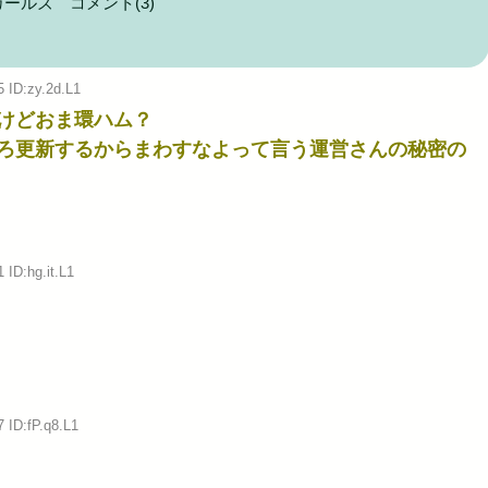
ガールズ
コメント(3)
助長し世...
Powered by livedoor 相互RSS
5 ID:zy.2d.L1
けどおま環ハム？
ろ更新するからまわすなよって言う運営さんの秘密の
 ID:hg.it.L1
 ID:fP.q8.L1