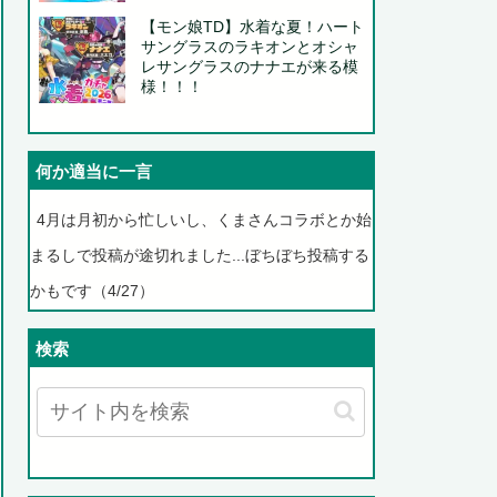
【モン娘TD】水着な夏！ハート
サングラスのラキオンとオシャ
レサングラスのナナエが来る模
様！！！
何か適当に一言
4月は月初から忙しいし、くまさんコラボとか始
まるしで投稿が途切れました...ぼちぼち投稿する
かもです（4/27）
検索