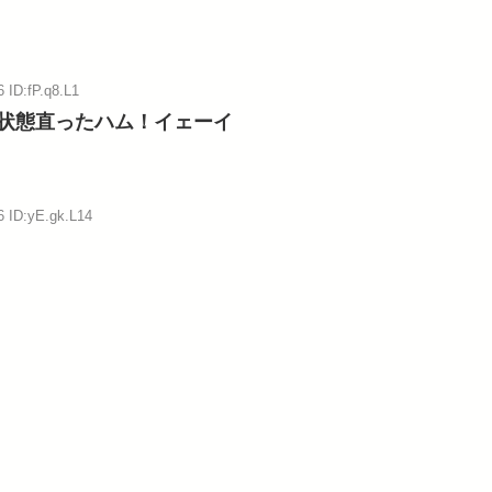
 ID:fP.q8.L1
状態直ったハム！イェーイ
6 ID:yE.gk.L14