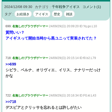
2024/12/08 09:30
カテゴリ :
千年戦争アイギス
コメント(1)
タグ :
お絵描き
アイギス
歴史
雑談
699:
名無しのブラウザゲーマー
24/09/29(日) 20:09:20 ID:Yq.go.L10
質問いい？
アイギスって開始当時から黒ユニって実装されてた？
718:
名無しのブラウザゲーマー
24/09/29(日) 20:15:14 ID:f0.b2.L79
>>699
シビラ、ベルナ、オリヴィエ、イリス、ナナリーだっけ
かな
722:
名無しのブラウザゲーマー
24/09/29(日) 20:16:34 ID:FG.kl.L43
>>718
デスピアとクリッサを忘れるとは許しがたい