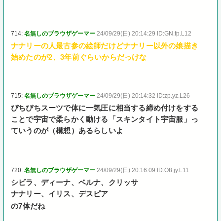
714:
名無しのブラウザゲーマー
24/09/29(日) 20:14:29 ID:GN.fp.L12
ナナリーの人最古参の絵師だけどナナリー以外の娘描き
始めたのが2、3年前ぐらいからだっけな
715:
名無しのブラウザゲーマー
24/09/29(日) 20:14:32 ID:zp.yz.L26
ぴちぴちスーツで体に一気圧に相当する締め付けをする
ことで宇宙で柔らかく動ける「スキンタイト宇宙服」っ
ていうのが（構想）あるらしいよ
720:
名無しのブラウザゲーマー
24/09/29(日) 20:16:09 ID:O8.jy.L11
シビラ、ディーナ、ベルナ、クリッサ
ナナリー、イリス、デスピア
の7体だね