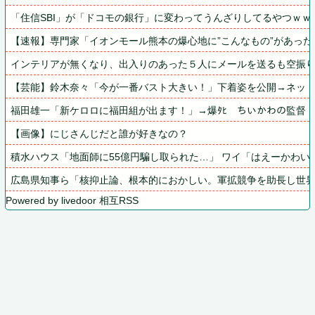
「住信SBI」が「ドコモの銀行」に変わってうんざりしてるやつｗｗ
【速報】専門家「イオンモール熊本の爆心地に”こんなもの”があった
インテリアが無くなり、出入りのあった５人にメールを送るも空振
【芸能】鈴木奈々「今が一番バスト大きい！」下着姿を公開→ネッ
福田雄一「新ケロロに福田組が出ます！」→爆ﾀﾋ　ちいかわの監督
【画像】にじさんじだと誰が好きなの？
積水ハウス「地面師に55億円騙し取られた…」 ワイ「はえーかわい
広島県知事ら「核抑止論、根本的におかしい。軍拡競争を助長し世
Powered by livedoor 相互RSS