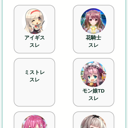
アイギス
花騎士
スレ
スレ
ミストレ
スレ
モン娘TD
スレ