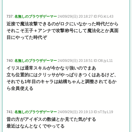
737:
名無しのブラウザゲーマー
24/09/29(日) 20:18:27 ID:FG.kl.L43
近接で魔法攻撃できるのがロクにいなかった時代だから
それこそ王子＋アンナで攻撃称号にして魔法化とか真面
目にやってた時代ぞ
740:
名無しのブラウザゲーマー
24/09/29(日) 20:18:51 ID:O8.jy.L11
イリスは通常スキルが今かなり強いのでまあ
立ち位置的にはクリッサがやっぱりきつくはあるけど、
それでも1年目のキャラは結構ちゃんと調整されてるか
ら全員使える
741:
名無しのブラウザゲーマー
24/09/29(日) 20:19:13 ID:sT.5y.L19
昔の方がアイギスの数値とか見てた気がする
最近はなんとなくでやってる