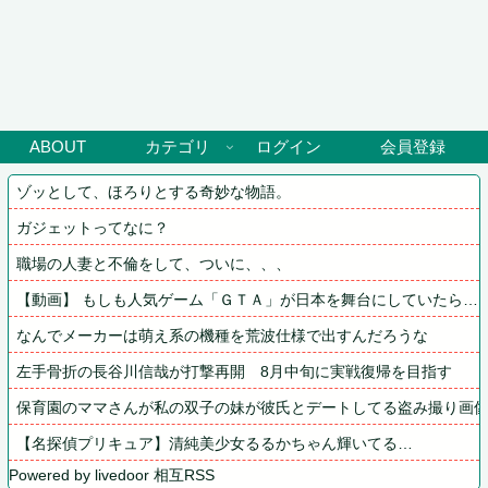
ABOUT
カテゴリ
ログイン
会員登録
ゾッとして、ほろりとする奇妙な物語。
ガジェットってなに？
職場の人妻と不倫をして、ついに、、、
【動画】 もしも人気ゲーム「ＧＴＡ」が日本を舞台にしていたら…
なんでメーカーは萌え系の機種を荒波仕様で出すんだろうな
左手骨折の長谷川信哉が打撃再開　8月中旬に実戦復帰を目指す
保育園のママさんが私の双子の妹が彼氏とデートしてる盗み撮り画像
【名探偵プリキュア】清純美少女るるかちゃん輝いてる…
Powered by livedoor 相互RSS