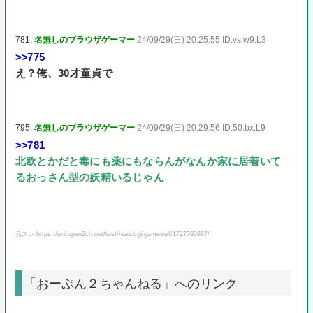
781:
名無しのブラウザゲーマー
24/09/29(日) 20:25:55 ID:vs.w9.L3
>>775
え？俺、30才童貞で
795:
名無しのブラウザゲーマー
24/09/29(日) 20:29:56 ID:50.bx.L9
>>781
北欧とかだと毒にも薬にもならんがなんか家に居着いて
るおっさん型の妖精いるじゃん
元スレ:https://uni.open2ch.net/test/read.cgi/gameswf/1727595887/
「おーぷん２ちゃんねる」へのリンク