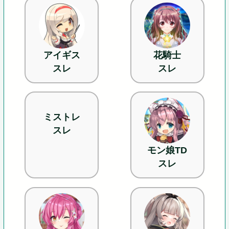
アイギス
花騎士
スレ
スレ
ミストレ
スレ
モン娘TD
スレ