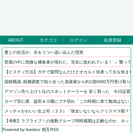
ABOUT
カテゴリ
ログイン
会員登録
妻との生活が、夫をうつへ追い込んだ現実
部屋の中に危険な捕食者が現れた。完全に狙われている！ → 襲って
【ビスティ打法】ガチで疑問なんだけどオカルト信者って台を休ま
国税職員､税務調査で知り合った資産家から約1億5000万円受け取り
アマゾン売り上げ１位のスポットクーラーを 安く買った　今日設置
カープ安仁屋、益田＆小園にブチ切れ「この時期に来て勉強はない
メッチャかわいい女上司（３３）「彼女いないならクリスマス暇？
【考察】ラブライブ！の複数グループ同時展開は正解なのか、ネッ
Powered by livedoor 相互RSS