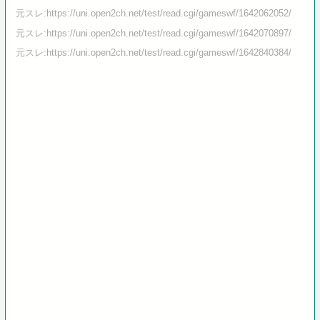
元スレ:https://uni.open2ch.net/test/read.cgi/gameswf/1642062052/
元スレ:https://uni.open2ch.net/test/read.cgi/gameswf/1642070897/
元スレ:https://uni.open2ch.net/test/read.cgi/gameswf/1642840384/