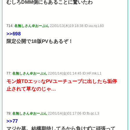
むしろDMM側にもあることに驚いたわ
714:
名無しさん＠おーぷん
22/01/13(木)19:18:38 ID:uu.rq.L60
>>698
限定公開で18版PVもあるぞ！
77:
名無しさん＠おーぷん
22/01/14(金)01:14:45 ID:HF.mk.L1
モン娘TDエッ○なPVユーチューブに出したら垢停
止されて草なのじゃ…
79:
名無しさん＠おーぷん
22/01/14(金)01:17:06 ID:fb.qc.L3
>>77
マジか草。結構期待してるから負けずに頑張って