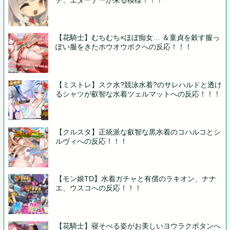
【花騎士】むちむち×ほぼ痴女… ＆童貞を穀す服っ
ぽい服をきたホウオウボクへの反応！！！
【ミストレ】スク水?競泳水着?のサレハルドと透け
るシャツが叡智な水着ツェルマットへの反応！！！
【クルスタ】正統派な叡智な黒水着のコハルコとシ
ルヴィへの反応！！！
【モン娘TD】水着ガチャと有償のラキオン、ナナ
エ、ウスコへの反応！！！
【花騎士】寝そべる姿がお美しいヨウラクボタンへ