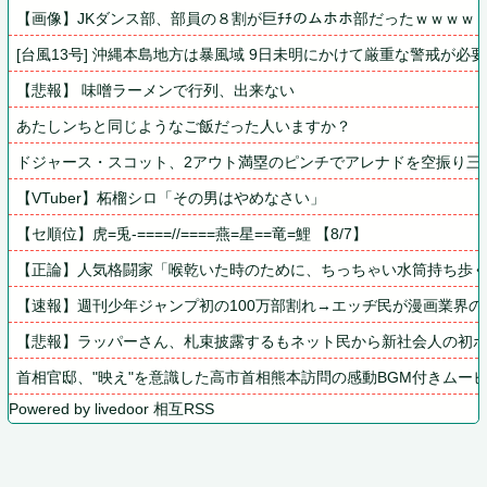
【画像】JKダンス部、部員の８割が巨ﾁﾁのムホホ部だったｗｗｗｗ
[台風13号] 沖縄本島地方は暴風域 9日未明にかけて厳重な警戒が必
【悲報】 味噌ラーメンで行列、出来ない
あたしンちと同じようなご飯だった人いますか？
ドジャース・スコット、2アウト満塁のピンチでアレナドを空振り三
【VTuber】柘榴シロ「その男はやめなさい」
【セ順位】虎=兎-====//====燕=星==竜=鯉 【8/7】
【正論】人気格闘家「喉乾いた時のために、ちっちゃい水筒持ち歩
【速報】週刊少年ジャンプ初の100万部割れ→エッヂ民が漫画業界
【悲報】ラッパーさん、札束披露するもネット民から新社会人の初
首相官邸、"映え"を意識した高市首相熊本訪問の感動BGM付きムー
Powered by livedoor 相互RSS