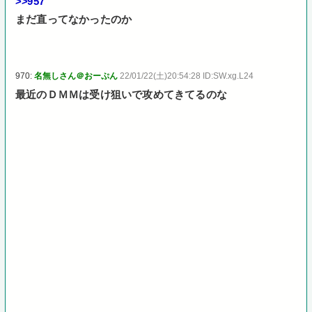
>>957
まだ直ってなかったのか
970:
名無しさん＠おーぷん
22/01/22(土)20:54:28 ID:SW.xg.L24
最近のＤＭＭは受け狙いで攻めてきてるのな