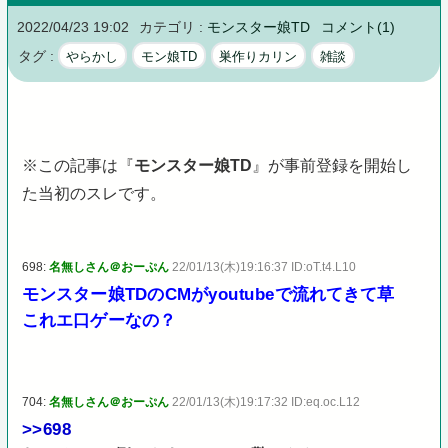
2022/04/23 19:02
カテゴリ :
モンスター娘TD
コメント(1)
タグ :
やらかし
モン娘TD
巣作りカリン
雑談
※この記事は『
モンスター娘TD
』が事前登録を開始し
た当初のスレです。
698:
名無しさん＠おーぷん
22/01/13(木)19:16:37 ID:oT.t4.L10
モンスター娘TDのCMがyoutubeで流れてきて草
これエ口ゲーなの？
704:
名無しさん＠おーぷん
22/01/13(木)19:17:32 ID:eq.oc.L12
>>698