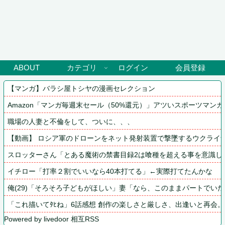
ABOUT
カテゴリ
ログイン
会員登録
【マンガ】バラシ屋トシヤの漫画セレクション
Amazon「マンガ毎週末セール（50%還元）」アツいスポーツマン
職場の人妻と不倫をして、ついに、、、
【動画】 ロシア軍のドローンをネット発射装置で撃墜するウクライ
スロッターさん「とある魔術の禁書目録2は喰種を超える事を意識し
イチロー「打率２割でいいなら40本打てる」←実際打てたんかな
俺(29)「そろそろ子どもがほしい」妻「なら、このままパートで
「これ描いてﾀﾋね」6話感想 創作の楽しさと厳しさ、出逢いと再会
Powered by livedoor 相互RSS