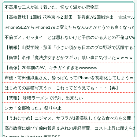
不器用な二人が辿り着いた、切なく温かい恋物語
【高校野球】1回戦 花巻東 4-2 新田　花巻東が2回戦進出　古城マ
iPhoneSE2からiPhone17eに変えたらなんGとかどうでも良くなった
不倫ダメ，ゼッタイ　とは思わないけど子供のいる人との不倫はや
【朗報】山梨学院・菰田「小さい頃から日本のプロ野球で活躍する
【衝撃】名作『魔法少女まどかマギカ』凄い事に気付いたｗｗｗｗ
【画像】20年前のAV、キチガイすぎるwwwwww
声優・前田佳織里さん、酔っぱらってiPhoneを初期化してしまうｗ
はじめての黒猫写真うｐ　これってどう見ても・・・【再】
【悲報】 味噌ラーメンで行列、出来ない
シカ「全部喰った」 祭り中止
【うおむすめ】ニジマス、サワラが1番美味しくなる食べ方を公開『
高市政権に媚びて偏向報道まみれの産経新聞、コスト上昇に耐えられ