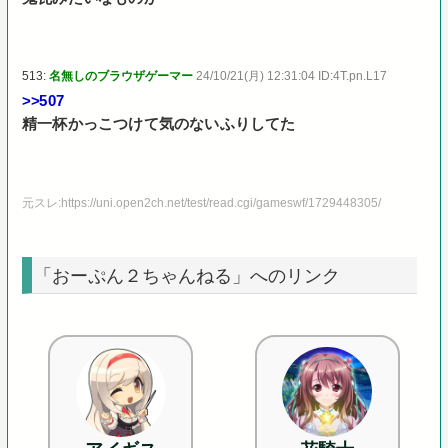
513:
名無しのブラウザゲーマー
24/10/21(月) 12:31:04 ID:4T.pn.L17
>>507
精一杯かっこつけて気のないふりしてた
元スレ:https://uni.open2ch.net/test/read.cgi/gameswf/1729448305/
「おーぷん２ちゃんねる」へのリンク