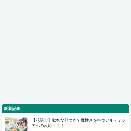
新着記事
【花騎士】叡智な顔つきで魔性さを持つアルテミシ
アへの反応！！！