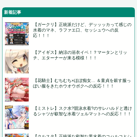
新着記事
【ガークリ】正統派だけど、デッッッカって感じの
水着のマネ、ラファエ口、セッシュウへの反
応！！！
【アイギス】納涼の浴衣イベ！？マータンとリッ
チ、エターナーが来る模様！！！
【花騎士】むちむち×ほぼ痴女… ＆童貞を穀す服っ
ぽい服をきたホウオウボクへの反応！！！
【ミストレ】スク水?競泳水着?のサレハルドと透け
るシャツが叡智な水着ツェルマットへの反応！！！
【クルスタ】正統派な叡智な黒水着のコハルコとシ