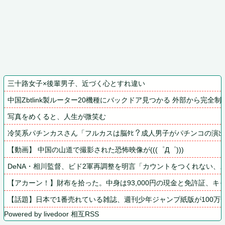
三十路女子×後輩男子、近づく心とすれ違い
中国Zbtlink製ルーター20機種にバックドア見つかる 外部から完全
写真をめくると、人生が微笑む
冷笑系パチンカスさん「フルカスは脳ﾀﾋ？成人男子がパチンコの演出
【動画】 中国の山道で撮影された恐怖映像が(((゜Д゜)))
DeNA・相川監督、ビド2軍再調整を明言「カウントをつくれない、
【アカーン！】財布を拾った。中身は93,000円の現金と免許証、
【話題】日本で1番売れている雑誌、週刊少年ジャンプ紙版が100
Powered by livedoor 相互RSS