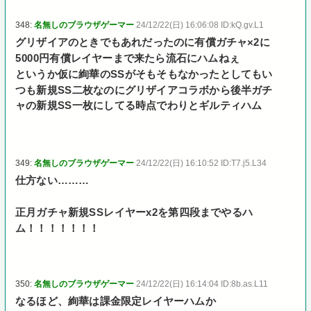
348:
名無しのブラウザゲーマー
24/12/22(日) 16:06:08 ID:kQ.gv.L1
グリザイアのときでもあれだったのに有償ガチャ×2に
5000円有償レイヤーまで来たら流石にハムねぇ
というか仮に絢華のSSがそもそもなかったとしてもい
つも新規SS二枚なのにグリザイアコラボから後半ガチ
ャの新規SS一枚にしてる時点でわりとギルティハム
349:
名無しのブラウザゲーマー
24/12/22(日) 16:10:52 ID:T7.j5.L34
仕方ない………
正月ガチャ新規SSレイヤーx2を第四段までやるハ
ム！！！！！！！
350:
名無しのブラウザゲーマー
24/12/22(日) 16:14:04 ID:8b.as.L11
なるほど、絢華は課金限定レイヤーハムか