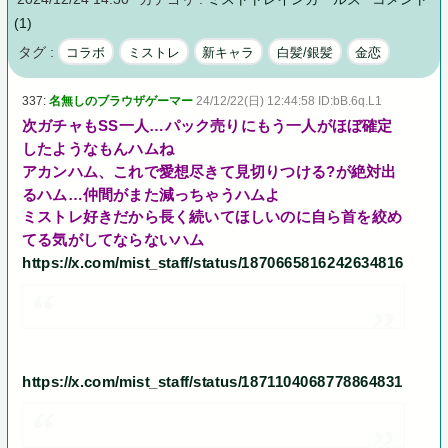
(1)
タグ :
コラボ
ミストレ
新キャラ
白髪/銀髪
金恋
337:
名無しのブラウザゲーマー
24/12/22(日) 12:44:58 ID:bB.6q.L1
次ガチャもSS一人…パック売りにもう一人がほぼ確定
したようなもんハムね
アカンハム、これで愛想尽きて見切りつける?が絶対出
るハム…仲間がまた減っちゃうハムよ
ミストレ好きだから長く続いてほしいのに自ら首を絞め
てる気がしてならないハム
https://x.com/mist_staff/status/1870665816242634816
https://x.com/mist_staff/status/1871104068778864831