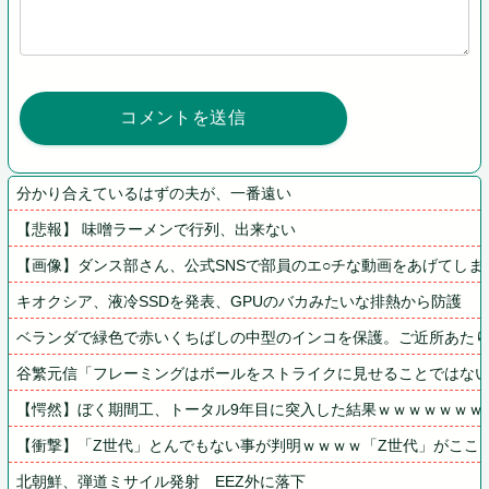
分かり合えているはずの夫が、一番遠い
【悲報】 味噌ラーメンで行列、出来ない
【画像】ダンス部さん、公式SNSで部員のエ○チな動画をあげてしま
キオクシア、液冷SSDを発表、GPUのバカみたいな排熱から防護
ベランダで緑色で赤いくちばしの中型のインコを保護。ご近所あた
谷繁元信「フレーミングはボールをストライクに見せることではな
【愕然】ぼく期間工、トータル9年目に突入した結果ｗｗｗｗｗｗｗ
【衝撃】「Z世代」とんでもない事が判明ｗｗｗｗ「Z世代」がここ
北朝鮮、弾道ミサイル発射　EEZ外に落下