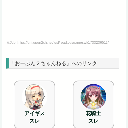
元スレ:https://uni.open2ch.net/test/read.cgi/gameswf/1733236511/
「おーぷん２ちゃんねる」へのリンク
アイギス
花騎士
スレ
スレ