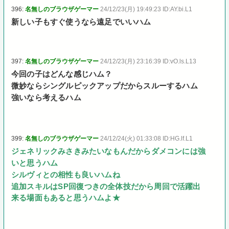
396:
名無しのブラウザゲーマー
24/12/23(月) 19:49:23 ID:AY.bi.L1
新しい子もすぐ使うなら遠足でいいハム
397:
名無しのブラウザゲーマー
24/12/23(月) 23:16:39 ID:vO.ls.L13
今回の子はどんな感じハム？
微妙ならシングルピックアップだからスルーするハム
強いなら考えるハム
399:
名無しのブラウザゲーマー
24/12/24(火) 01:33:08 ID:HG.lf.L1
ジェネリックみさきみたいなもんだからダメコンには強
いと思うハム
シルヴィとの相性も良いハムね
追加スキルはSP回復つきの全体技だから周回で活躍出
来る場面もあると思うハムよ★