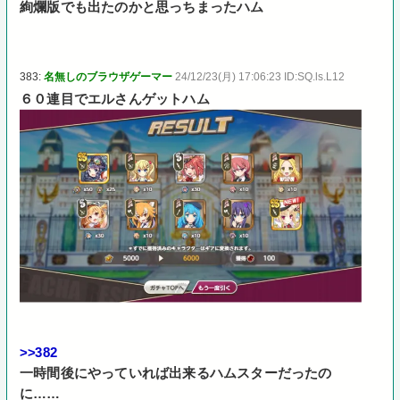
絢爛版でも出たのかと思っちまったハム
383:
名無しのブラウザゲーマー
24/12/23(月) 17:06:23 ID:SQ.ls.L12
６０連目でエルさんゲットハム
>>382
一時間後にやっていれば出来るハムスターだったの
に……