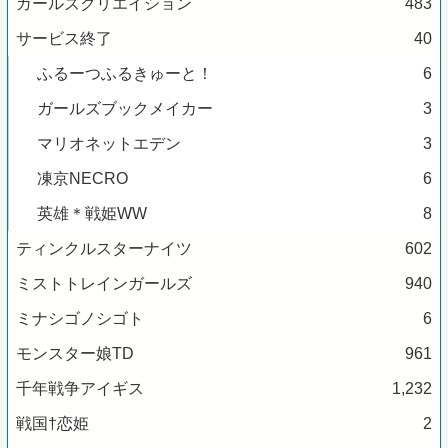
ガールズクリエイション
483
サービス終了
40
ふるーつふるきゅーと！
6
ガールズブックメイカー
3
マリオネットエデン
3
凍京NECRO
6
英雄＊戦姫WW
8
ティンクルスターナイツ
602
ミストトレインガールズ
940
ミナシゴノシゴト
6
モンスター娘TD
961
千年戦争アイギス
1,232
戦国†恋姫
2