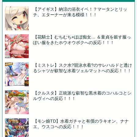
【アイギス】納涼の浴衣イベ！？マータンとリッ
チ、エターナーが来る模様！！！
【花騎士】むちむち×ほぼ痴女… ＆童貞を穀す服っ
ぽい服をきたホウオウボクへの反応！！！
【ミストレ】スク水?競泳水着?のサレハルドと透け
るシャツが叡智な水着ツェルマットへの反応！！！
【クルスタ】正統派な叡智な黒水着のコハルコとシ
ルヴィへの反応！！！
【モン娘TD】水着ガチャと有償のラキオン、ナナ
エ、ウスコへの反応！！！