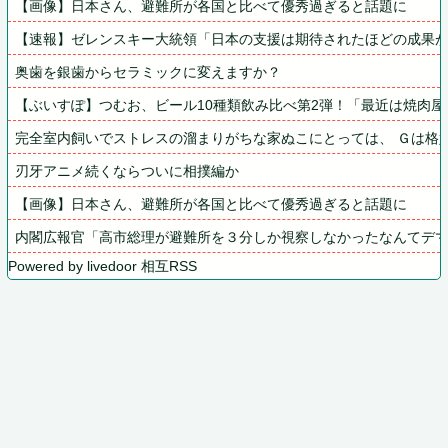
【画像】日本さん、避難所が各国と比べて優秀過ぎると話題に
【速報】ゼレンスキー大統領「日本の支援は期待されたほどの成果が
奥歯を銀歯からセラミックに変えますか？
【ぶいすぽ】つむお、ビール10種類飲み比べ第2弾！「最近は焼肉
完全室内飼いでストレスの溜まりがちな家ぬこにとっては、 Ｇは格
刃牙アニメ続くならついに相撲編か
【画像】日本さん、避難所が各国と比べて優秀過ぎると話題に
内閣広報官「高市総理が避難所を３分しか視察しなかったなんてデマ！
Powered by livedoor 相互RSS