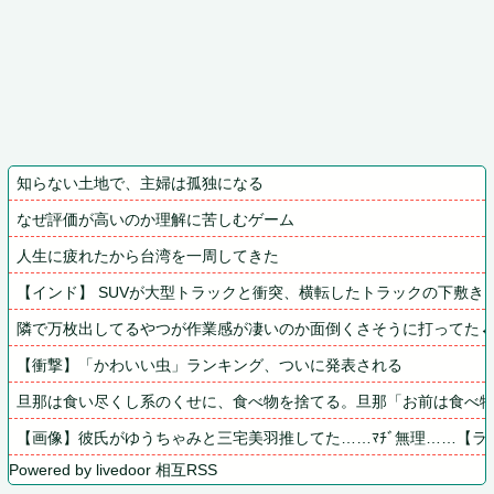
知らない土地で、主婦は孤独になる
なぜ評価が高いのか理解に苦しむゲーム
人生に疲れたから台湾を一周してきた
【インド】 SUVが大型トラックと衝突、横転したトラックの下敷きに
隣で万枚出してるやつが作業感が凄いのか面倒くさそうに打ってた
【衝撃】「かわいい虫」ランキング、ついに発表される
旦那は食い尽くし系のくせに、食べ物を捨てる。旦那「お前は食べ
【画像】彼氏がゆうちゃみと三宅美羽推してた……ﾏﾁﾞ無理……【ラ
Powered by livedoor 相互RSS