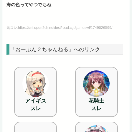
海の色ってやつでちね
元スレ:https://uni.open2ch.net/test/read.cgi/gameswf/1749026599/
「おーぷん２ちゃんねる」へのリンク
アイギス
花騎士
スレ
スレ