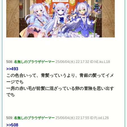
508:
名無しのブラウザゲーマー
25/06/04(水) 22:17:32 ID:hE.ku.L18
>>493
この色合いって、青髪っていうより、青銀の髪ってイメ
ージでち
一房の赤い毛が前髪に混ざっている卵の冒険を思い出す
でち
509:
名無しのブラウザゲーマー
25/06/04(水) 22:17:55 ID:Fj.od.L26
>>508