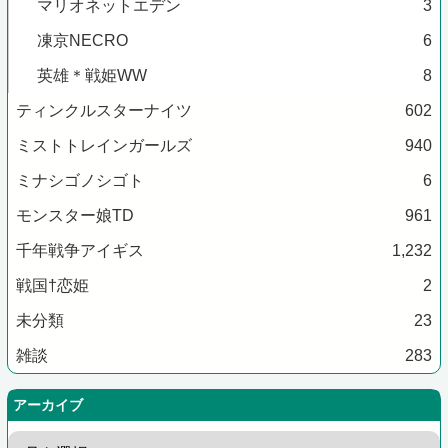
マリオネットエデン
3
凍京NECRO
6
英雄＊戦姫WW
8
ティンクルスターナイツ
602
ミストトレインガールズ
940
ミナシゴノシゴト
6
モンスター娘TD
961
千年戦争アイギス
1,232
戦国†恋姫
2
未分類
23
雑談
283
アーカイブ