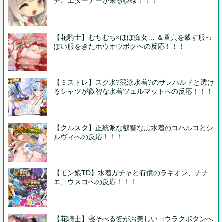
チ、エターナーが来る模様！！！
【花騎士】むちむち×ほぼ痴女… ＆童貞を穀す服っ
ぽい服をきたホウオウボクへの反応！！！
【ミストレ】スク水?競泳水着?のサレハルドと透け
るシャツが叡智な水着ツェルマットへの反応！！！
【クルスタ】正統派な叡智な黒水着のコハルコとシ
ルヴィへの反応！！！
【モン娘TD】水着ガチャと有償のラキオン、ナナ
エ、ウスコへの反応！！！
【花騎士】寝そべる姿がお美しいヨウラクボタンへ