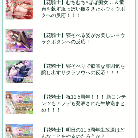
【花騎士】むちむち×ほぼ痴女… ＆童
貞を穀す服っぽい服をきたホウオウボ
クへの反応！！！
【花騎士】寝そべる姿がお美しいヨウ
ラクボタンへの反応！！！
【花騎士】寝そべりで叡智な雰囲気を
醸し出すサクラソウへの反応！！！
【花騎士】祝11.5周年！！！ 新コンテ
ンツもアプデも発表された生放送まと
め！！！
【花騎士】明日の11.5周年生放送はど
んなことをやるのだろうか？