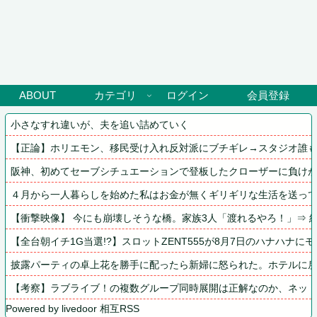
ABOUT
カテゴリ
ログイン
会員登録
小さなすれ違いが、夫を追い詰めていく
【正論】ホリエモン、移民受け入れ反対派にブチギレ→スタジオ誰
阪神、初めてセーブシチュエーションで登板したクローザーに負け
４月から一人暮らしを始めた私はお金が無くギリギリな生活を送って
【衝撃映像】 今にも崩壊しそうな橋。家族3人「渡れるやろ！」⇒ 結
【全台朝イチ1G当選!?】スロットZENT555が8月7日のハナハナ
披露パーティの卓上花を勝手に配ったら新婦に怒られた。ホテルに
【考察】ラブライブ！の複数グループ同時展開は正解なのか、ネッ
Powered by livedoor 相互RSS