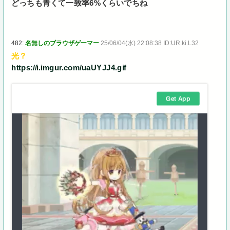
どっちも青くて一致率6%くらいでちね
482:
名無しのブラウザゲーマー
25/06/04(水) 22:08:38 ID:UR.ki.L32
光？
https://i.imgur.com/uaUYJJ4.gif