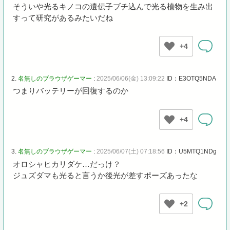
そういや光るキノコの遺伝子ブチ込んで光る植物を生み出
すって研究があるみたいだね
+4
2.
名無しのブラウザゲーマー
:
2025/06/06(金) 13:09:22
ID：E3OTQ5NDA
つまりバッテリーが回復するのか
+4
3.
名無しのブラウザゲーマー
:
2025/06/07(土) 07:18:56
ID：U5MTQ1NDg
オロシャヒカリダケ…だっけ？
ジュズダマも光ると言うか後光が差すポーズあったな
+2