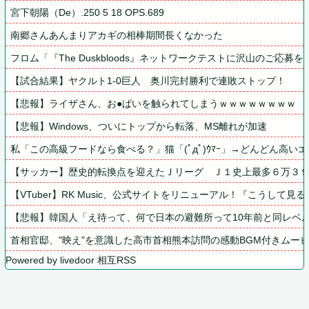
宮下朝陽（De）.250 5 18 OPS.689
南郷さんあんまりアカギの相棒期間長くなかった
フロム「『The Duskbloods』ネットワークテストに沢山のご応
【試合結果】ヤクルト1-0巨人　奥川完封勝利で連敗ストップ！
【悲報】ライザさん、お●ぱいを触られてしまうｗｗｗｗｗｗｗｗ
【悲報】Windows、ついにトップから転落、MS離れが加速
私「この高級フードなら食べる？」猫「(ﾟдﾟ)ｳﾏｰ」→どんどん高
【サッカー】歴史的転換点を迎えたＪリーグ　Ｊ１史上最多６万３９６
【VTuber】RK Music、公式サイトをリニューアル！『こうして見る
【悲報】韓国人「え待って、何で日本の避難所って10年前と同レベル
首相官邸、"映え"を意識した高市首相熊本訪問の感動BGM付きムー
Powered by livedoor 相互RSS