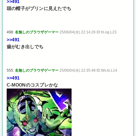
>>491
頭の帽子がプリンに見えたでち
498:
名無しのブラウザゲーマー
25/06/04(水) 22:14:26 ID:hl.og.L23
>>491
歯がむき出しでち
555:
名無しのブラウザゲーマー
25/06/04(水) 22:35:48 ID:Wx.ki.L14
>>491
C-MOONのコスプレかな