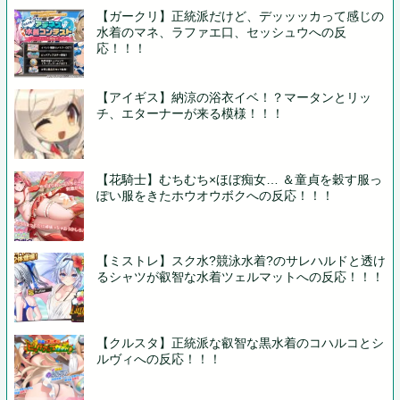
【ガークリ】正統派だけど、デッッッカって感じの
水着のマネ、ラファエ口、セッシュウへの反
応！！！
【アイギス】納涼の浴衣イベ！？マータンとリッ
チ、エターナーが来る模様！！！
【花騎士】むちむち×ほぼ痴女… ＆童貞を穀す服っ
ぽい服をきたホウオウボクへの反応！！！
【ミストレ】スク水?競泳水着?のサレハルドと透け
るシャツが叡智な水着ツェルマットへの反応！！！
【クルスタ】正統派な叡智な黒水着のコハルコとシ
ルヴィへの反応！！！