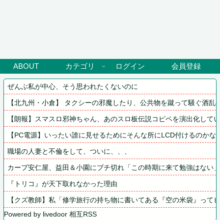
ABOUT
カテゴリ
ログイン
会員登録
ぜんぶ私が中心、そう思われたくないのに
【北九州・小倉】 タクシーの邪魔したり、公共物を蹴って騒ぐ酒乱の
【朗報】スマスロ邪神ちゃん、あのスロ板伝説コピペを演出化して
【PC電源】いったい誰に見せるためにそんな所にLCD付けるのかな
職場の人妻と不倫をして、ついに、、、
カープ安仁屋、益田＆小園にブチ切れ「この時期に来て勉強はない
『トリコ』が天下取れなかった理由
【クズ教師】私「修学旅行の持ち物に書いてある『空の米袋』って
Powered by livedoor 相互RSS