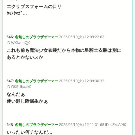
エクリプスフォームの口リ
ｳｯｱﾀﾏｶﾞ…
646:
名無しのブラウザゲーマー
2025/06/10(火) 12:09:22.63
ID:WXlwdnQj0
これも前も魔法少女衣装だから本物の星騎士衣装は別に
あるとかないスか
647:
名無しのブラウザゲーマー
2025/06/10(火) 12:09:30.32
ID:GK5Uhaak0
なんだぁ
使い廻し附属生かぁ
648:
名無しのブラウザゲーマー
2025/06/10(火) 12:11:31.68 ID:sIZksA/H0
いったい何チなんだ…