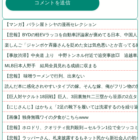
【マンガ】バラシ屋トシヤの漫画セレクション
【悲報】BYDの軽EVラッコを自動車評論家が褒めてる日本、中国人
楽しんご「ジャンポケ斉藤さんを貶めた女は気色悪いとか言ってる癖
【事故渋滞】中央道 上り　中野トンネル付近で追突事故💥　追越車線規制
MLB日本人野手　結局全員見れる成績に収まる
【悲報】 味噌ラーメンで行列、出来ない
読んだ本に感化されやすいタイプの嫁。そんな嫁、俺がフリン物の
【巨人対ヤクルト18回戦】巨人、3回裏無ﾀﾋ二三塁から笹原の2点
【にじさんじ】はかちぇ「2足の靴下を履いては洗濯するのを繰り返
【画像】独身無職ワイの夕食がこちらwww
【悲報】ホロドリ、クオリティ批判殺到→セルラン1位で全ツッコミ消
【悲報】ラッパーさん、札束披露するもネット民から新社会人の初