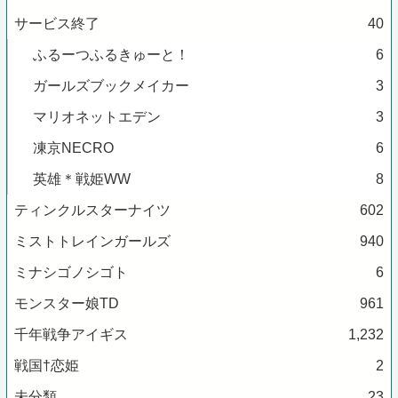
サービス終了
40
ふるーつふるきゅーと！
6
ガールズブックメイカー
3
マリオネットエデン
3
凍京NECRO
6
英雄＊戦姫WW
8
ティンクルスターナイツ
602
ミストトレインガールズ
940
ミナシゴノシゴト
6
モンスター娘TD
961
千年戦争アイギス
1,232
戦国†恋姫
2
未分類
23