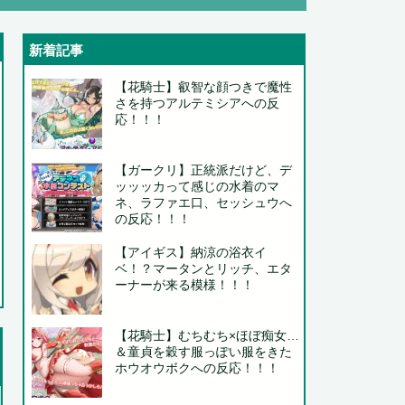
新着記事
【花騎士】叡智な顔つきで魔性
さを持つアルテミシアへの反
応！！！
【ガークリ】正統派だけど、デ
ッッッカって感じの水着のマ
ネ、ラファエ口、セッシュウへ
の反応！！！
..
【アイギス】納涼の浴衣イ
ベ！？マータンとリッチ、エタ
ーナーが来る模様！！！
【花騎士】むちむち×ほぼ痴女…
＆童貞を穀す服っぽい服をきた
.
ホウオウボクへの反応！！！