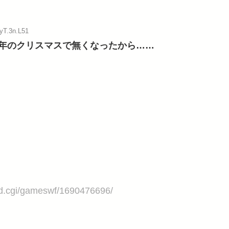
:yT.3n.L51
年のクリスマスで無くなったから……
ad.cgi/gameswf/1690476696/