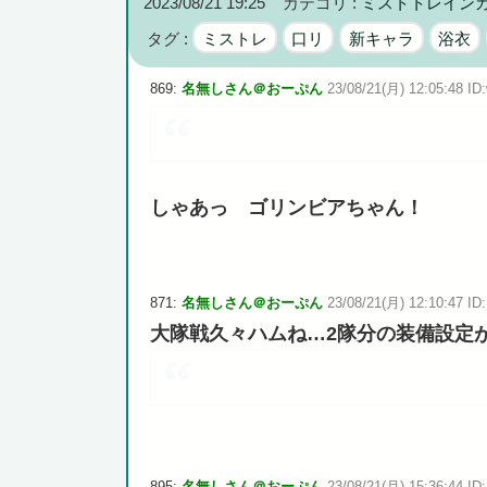
2023/08/21 19:25
カテゴリ :
ミストトレイン
高市政権に媚びて偏向報道まみれの産経新聞、コスト上昇
タグ :
ミストレ
口リ
新キャラ
浴衣
869:
名無しさん＠おーぷん
23/08/21(月) 12:05:48 ID
Powered by livedoor 相互RSS
しゃあっ ゴリンビアちゃん！
871:
名無しさん＠おーぷん
23/08/21(月) 12:10:47 ID:
大隊戦久々ハムね…2隊分の装備設定
895:
名無しさん＠おーぷん
23/08/21(月) 15:36:44 ID