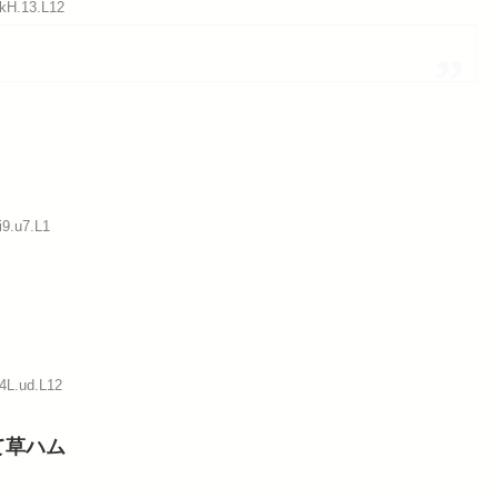
:kH.13.L12
i9.u7.L1
:4L.ud.L12
て草ハム