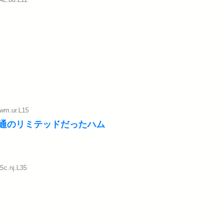
:wm.ur.L15
通のリミテッドだったハム
Sc.nj.L35