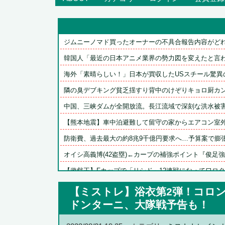
ジムニーノマド買ったオーナーの不具合報告内容がどれも
韓国人「最近の日本アニメ業界の勢力図を変えたと言われ
海外「素晴らしい！」日本が買収したUSスチール驚異の
隣の臭デブキング貧乏揺すり背中のけぞりキョロ厨カンス
中国、三峡ダムが全開放流。長江流域で深刻な洪水被
【熊本地震】車中泊避難して留守の家からエアコン室外機
防衛費、過去最大の約8兆9千億円要求へ…予算案で膨張、
オイシ高義博(42盗塁)←カープの補強ポイント『俊足強打
【遊戯王】Fカップで「リシド」12連戦になってワロ
【学マス】「ラプラスのトルソーの件、信者がまだ言って
【ミストレ】浴衣第2弾！コロ
【画像】滋賀の可愛すぎる学生さん、甲子園で発見さ
ドンターニ、大隊戦予告も！
【ウマ娘】武さんが引退したらウマ娘に実装されそう