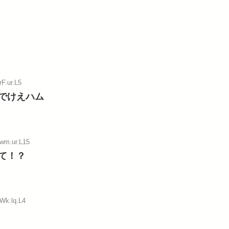
rF.ur.L5
でけえハム
:wm.ur.L15
て！？
:Wk.lq.L4