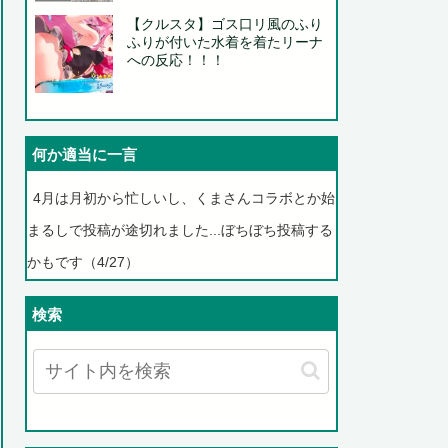
【クルスタ】ゴス口リ風のふり
ふりが付いた水着を着たリーナ
への反応！！！
何か適当に一言
4月は月初から忙しいし、くまさんコラボとか始
まるしで投稿が途切れました...ぼちぼち投稿する
かもです（4/27）
検索