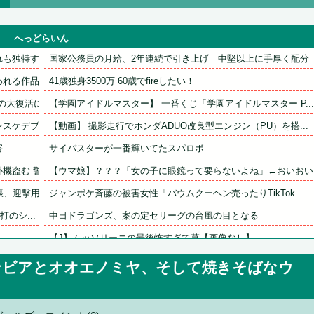
へっどらいん
独特すぎ...
国家公務員の月給、2年連続で引き上げ　中堅以上に手厚く配分
る作品が...
41歳独身3500万 60歳でfireしたい！
大復活に...
【学園アイドルマスター】 一番くじ「学園アイドルマスター P...
ケデブが...
【動画】 撮影走行でホンダADUO改良型エンジン（PU）を搭...
害
サイバスターが一番輝いてたスパロボ
盗む 警...
【ウマ娘】？？？「女の子に眼鏡って要らないよね」←おいおい、.
迎撃用...
ジャンポケ斉藤の被害女性「バウムクーヘン売ったりTikTok...
のシ...
中日ドラゴンズ、案の定セリーグの台風の目となる
タ
【J】ムッソリーニの最後怖すぎて草【画像なし】
るの？み...
シカ「全部喰った」 祭り中止
ンビアとオオエノミヤ、そして焼きそばなウ
れる
【悲報】大阪府、愛知県にGDPを抜かれ3位に転落。維新と万博..