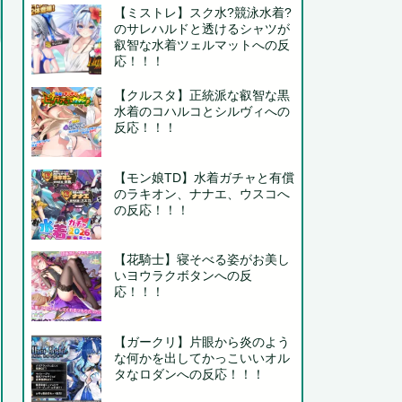
【ミストレ】スク水?競泳水着?
のサレハルドと透けるシャツが
叡智な水着ツェルマットへの反
応！！！
【クルスタ】正統派な叡智な黒
水着のコハルコとシルヴィへの
反応！！！
【モン娘TD】水着ガチャと有償
のラキオン、ナナエ、ウスコへ
の反応！！！
【花騎士】寝そべる姿がお美し
いヨウラクボタンへの反
応！！！
【ガークリ】片眼から炎のよう
な何かを出してかっこいいオル
タなロダンへの反応！！！