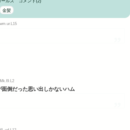
ガールズ
コメント(2)
に耐えら...
金髪
Powered by livedoor 相互RSS
:wm.ur.L15
Mk.l9.L2
が面倒だった思い出しかないハム
:4L.ud.L12