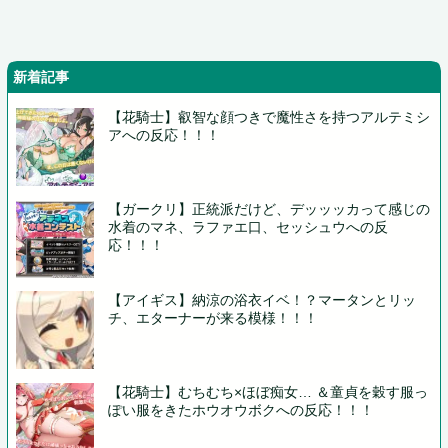
新着記事
【花騎士】叡智な顔つきで魔性さを持つアルテミシ
アへの反応！！！
【ガークリ】正統派だけど、デッッッカって感じの
水着のマネ、ラファエ口、セッシュウへの反
応！！！
【アイギス】納涼の浴衣イベ！？マータンとリッ
チ、エターナーが来る模様！！！
【花騎士】むちむち×ほぼ痴女… ＆童貞を穀す服っ
ぽい服をきたホウオウボクへの反応！！！