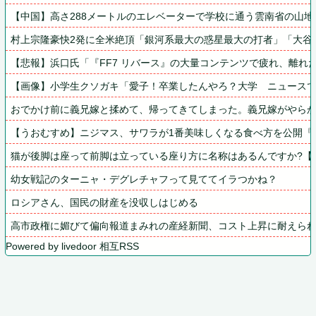
【中国】高さ288メートルのエレベーターで学校に通う雲南省の山地の
村上宗隆豪快2発に全米絶頂「銀河系最大の惑星最大の打者」「大谷
【悲報】浜口氏「『FF7 リバース』の大量コンテンツで疲れ、離れ
【画像】小学生クソガキ「愛子！卒業したんやろ？大学　ニュースで見
おでかけ前に義兄嫁と揉めて、帰ってきてしまった。義兄嫁がやら
【うおむすめ】ニジマス、サワラが1番美味しくなる食べ方を公開『
猫が後脚は座って前脚は立っている座り方に名称はあるんですか?【
幼女戦記のターニャ・デグレチャフって見ててイラつかね？
ロシアさん、国民の財産を没収しはじめる
高市政権に媚びて偏向報道まみれの産経新聞、コスト上昇に耐えられ
Powered by livedoor 相互RSS