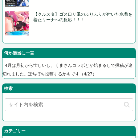
【クルスタ】ゴス口リ風のふりふりが付いた水着を
着たリーナへの反応！！！
何か適当に一言
4月は月初から忙しいし、くまさんコラボとか始まるしで投稿が途
切れました...ぼちぼち投稿するかもです（4/27）
検索
カテゴリー