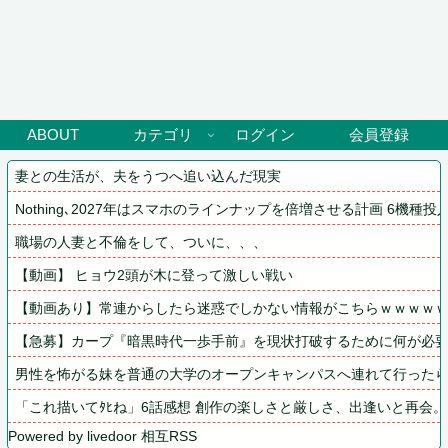
ABOUT
カテゴリ
ログイン
会員登録
妻との生活が、夫をうつへ追い込んだ現実
Nothing､2027年はスマホのラインナップを倍増させる計画 6機種投
職場の人妻と不倫をして、ついに、、、
【動画】 ヒョウ2頭が木に登って激しい戦い
【動画あり】常連からしたら迷惑でしかない情報がこちらｗｗｗｗ
【急募】カープ『暗黒時代一歩手前』を現状打破するために何が必
男性を怖がる妹を普通の大学のオープンキャンパスへ連れて行った
「これ描いてﾀﾋね」6話感想 創作の楽しさと厳しさ、出逢いと再会
Powered by livedoor 相互RSS