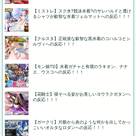
【ミストレ】スク水?競泳水着?のサレハルドと透け
るシャツが叡智な水着ツェルマットへの反応！！！
【クルスタ】正統派な叡智な黒水着のコハルコとシ
ルヴィへの反応！！！
【モン娘TD】水着ガチャと有償のラキオン、ナナ
エ、ウスコへの反応！！！
【花騎士】寝そべる姿がお美しいヨウラクボタンへ
の反応！！！
【ガークリ】片眼から炎のような何かを出してかっ
こいいオルタなロダンへの反応！！！