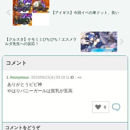
【アイギス】今回イベの車ドット、良い
【クルスタ】ケモミミぴちぴち！エスメラ
ルダ先生への反応！
コメント
1.
Anonymous
:
2023/08/23(水) 09:18:11
ID：==
ありがとうビビ神
やはりバニーガールは貧乳が至高
0
コメントをどうぞ