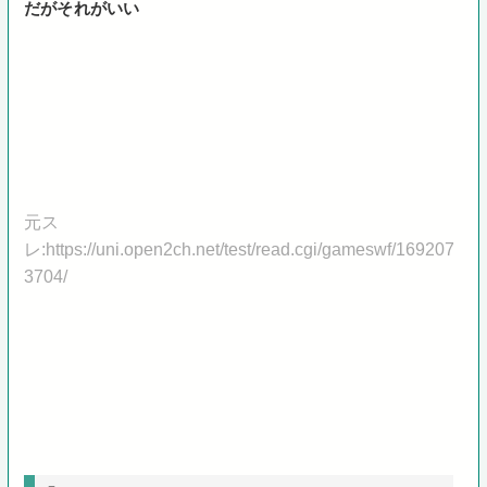
だがそれがいい
元ス
レ:https://uni.open2ch.net/test/read.cgi/gameswf/169207
3704/