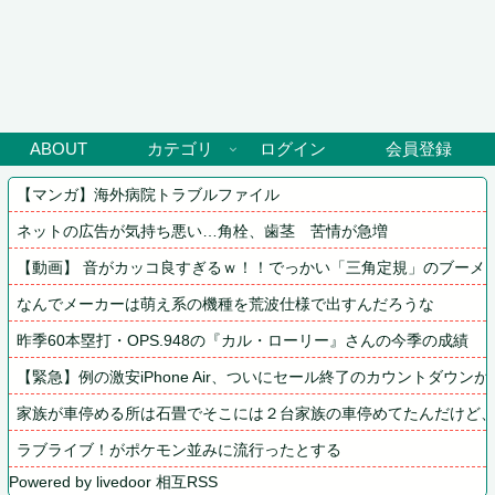
ABOUT
カテゴリ
ログイン
会員登録
【マンガ】海外病院トラブルファイル
ネットの広告が気持ち悪い…角栓、歯茎　苦情が急増
【動画】 音がカッコ良すぎるｗ！！でっかい「三角定規」のブーメ
なんでメーカーは萌え系の機種を荒波仕様で出すんだろうな
昨季60本塁打・OPS.948の『カル・ローリー』さんの今季の成績
【緊急】例の激安iPhone Air、ついにセール終了のカウントダウンが
家族が車停める所は石畳でそこには２台家族の車停めてたんだけど、
ラブライブ！がポケモン並みに流行ったとする
Powered by livedoor 相互RSS