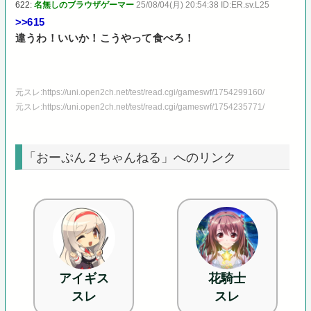
622:
名無しのブラウザゲーマー
25/08/04(月) 20:54:38 ID:ER.sv.L25
>>615
違うわ！いいか！こうやって食べろ！
元スレ:https://uni.open2ch.net/test/read.cgi/gameswf/1754299160/
元スレ:https://uni.open2ch.net/test/read.cgi/gameswf/1754235771/
「おーぷん２ちゃんねる」へのリンク
アイギス
花騎士
スレ
スレ