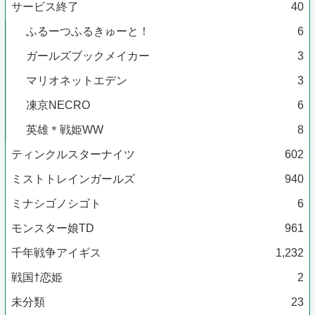
サービス終了
40
ふるーつふるきゅーと！
6
ガールズブックメイカー
3
マリオネットエデン
3
凍京NECRO
6
英雄＊戦姫WW
8
ティンクルスターナイツ
602
ミストトレインガールズ
940
ミナシゴノシゴト
6
モンスター娘TD
961
千年戦争アイギス
1,232
戦国†恋姫
2
未分類
23