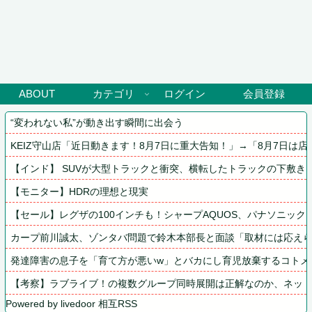
ABOUT
カテゴリ
ログイン
会員登録
“変われない私”が動き出す瞬間に出会う
KEIZ守山店「近日動きます！8月7日に重大告知！」→「8月7日は
【インド】 SUVが大型トラックと衝突、横転したトラックの下敷きに
【モニター】HDRの理想と現実
【セール】レグザの100インチも！シャープAQUOS、パナソニッ
カープ前川誠太、ゾンタバ問題で鈴木本部長と面談「取材には応え
発達障害の息子を「育て方が悪いw」とバカにし育児放棄するコトメ
【考察】ラブライブ！の複数グループ同時展開は正解なのか、ネッ
Powered by livedoor 相互RSS