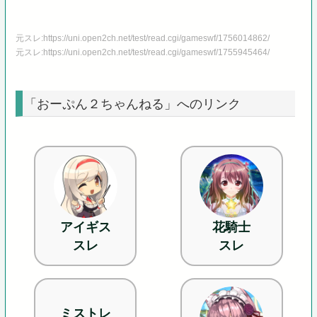
元スレ:https://uni.open2ch.net/test/read.cgi/gameswf/1756014862/
元スレ:https://uni.open2ch.net/test/read.cgi/gameswf/1755945464/
「おーぷん２ちゃんねる」へのリンク
アイギス
花騎士
スレ
スレ
ミストレ