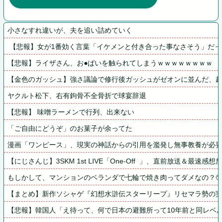
小さなすれ違いが、夫を追い詰めていく
 【悲報】女が1番効く言葉「イケメンと付き合った事なさそう」だ
【悲報】ライザさん、お●ぱいを触られてしまうｗｗｗｗｗｗｗｗ
【金色のガッシュ】強さ議論で修行後ガッシュがゼオンに並んだ、
ヤクルト松下、右有鉤骨不全骨折で球宴辞退
【悲報】 味噌ラーメンで行列、出来ない
「ご自由にどうぞ」のお菓子が余ってた
漫画「ワンピース」、現実の神話からの引用を濫発し無事教養が必
【にじさんじ】3SKM 1st LIVE「One-Off  」、直前放送＆最速感
もしかして、マンションのベランダで七輪で焼き肉ってダメなの？
【まとめ】新作ソシャゲ『幻想水滸伝スターリープ』リセマラ勢の実態→
【悲報】韓国人「え待って、何で日本の避難所って10年前と同レベル