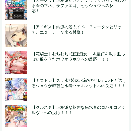
【ガークリ】正統派だけど、デッッッカって感じの
水着のマネ、ラファエ口、セッシュウへの反
応！！！
【アイギス】納涼の浴衣イベ！？マータンとリッ
チ、エターナーが来る模様！！！
【花騎士】むちむち×ほぼ痴女… ＆童貞を穀す服っ
ぽい服をきたホウオウボクへの反応！！！
【ミストレ】スク水?競泳水着?のサレハルドと透け
るシャツが叡智な水着ツェルマットへの反応！！！
【クルスタ】正統派な叡智な黒水着のコハルコとシ
ルヴィへの反応！！！