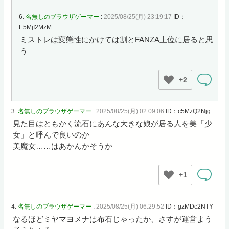
6.
名無しのブラウザゲーマー
:
2025/08/25(月) 23:19:17
ID：
E5MjI2MzM
ミストレは変態性にかけては割とFANZA上位に居ると思
う
+2
3.
名無しのブラウザゲーマー
:
2025/08/25(月) 02:09:06
ID：c5MzQ2Njg
見た目はともかく流石にあんな大きな娘が居る人を美「少
女」と呼んで良いのか
美魔女……はあかんかそうか
+1
4.
名無しのブラウザゲーマー
:
2025/08/25(月) 06:29:52
ID：gzMDc2NTY
なるほどミヤマヨメナは布石じゃったか、さすが運営よう