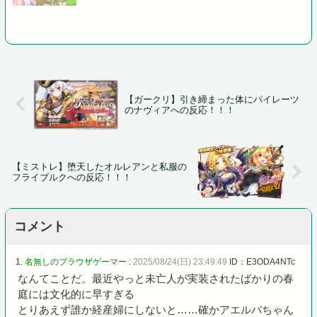
【ガークリ】引き締まった体にパイレーツ
のナヴィアへの反応！！！
【ミストレ】堕天したオルレアンと私服の
フライブルクへの反応！！！
コメント
1.
名無しのブラウザゲーマー
:
2025/08/24(日) 23:49:49
ID：E3ODA4NTc
なんてことだ。最近やっと未亡人が実装されたばかりの春
庭には文化的に早すぎる
とりあえず誰か経産婦にしないと……確かアエルバちゃん