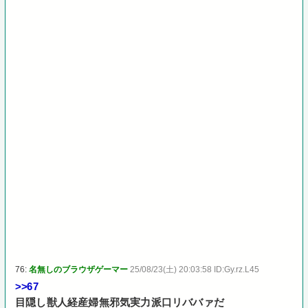
76:
名無しのブラウザゲーマー
25/08/23(土) 20:03:58 ID:Gy.rz.L45
>>67
目隠し獣人経産婦無邪気実力派口リババァだ