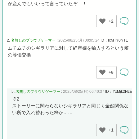
が産んでもいいって言っていたぞ…！
+2
2.
名無しのブラウザゲーマー
:
2025/08/25(月) 00:05:24
ID：IxMTY0NTE
ムチムチのシギラリアに対して経産婦を輸入するという癖
の等価交換
+6
5.
名無しのブラウザゲーマー
:
2025/08/25(月) 06:40:37
ID：YxMjk2NzE
※2
ストーリーに関わらないシギラリアと同じく全然関係な
い所で入れ替わった枠か……
+1