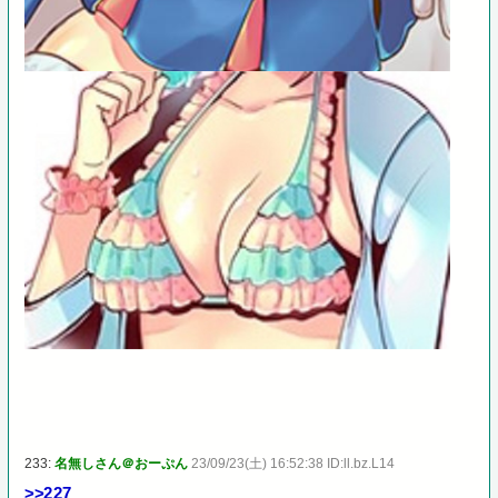
233:
名無しさん＠おーぷん
23/09/23(土) 16:52:38 ID:ll.bz.L14
>>227