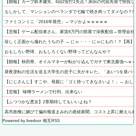
【朗報】カープ鈴木健矢、6回2安打1失点！床田の代役先発で快投
もしかして、マンションのベランダで七輪で焼き肉ってダメなの？
ファミコンミニ「2016年発売」←マジかよｗｗｗｗｗ
【悲報】ゲーム配信者さん、家賃8万円の部屋で深夜配信→管理会社
珍しく正面から撮れたうちの子 → にゃ・・・にゃにもの！？【再】
おもしろい野球、おもしろくない野球ってどんなんや？
【朗報】秋田県、オイルマネーが転がり込んでガチで東北最強へｗ
昼夜逆転の生活を送る大学生の息子に夫がキレた。「あいつを昼バ
【にじさんじ】すこや、母親に「ゴミ持ってきなさいよ！」→ おし
【悲報】 味噌ラーメンで行列、出来ない
【ふつつかな悪女】2章期待してもいいよね？
高市政権に媚びて偏向報道まみれの産経新聞、コスト上昇に耐えられ
Powered by livedoor 相互RSS