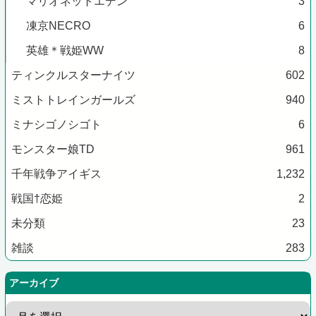
マリオネットエデン
3
凍京NECRO
6
英雄＊戦姫WW
8
ティンクルスターナイツ
602
ミストトレインガールズ
940
ミナシゴノシゴト
6
モンスター娘TD
961
千年戦争アイギス
1,232
戦国†恋姫
2
未分類
23
雑談
283
アーカイブ