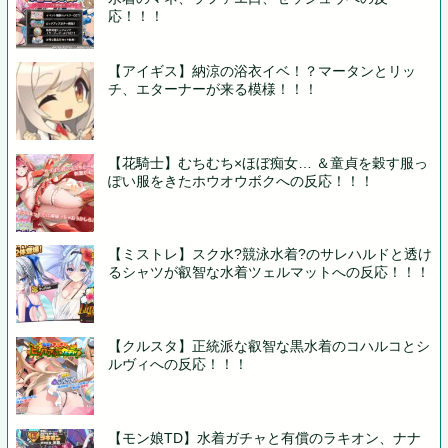
応！！！
【アイギス】納涼の浴衣イベ！？マータンとリッ
チ、エターナーが来る模様！！！
【花騎士】むちむち×ほぼ痴女… ＆童貞を穀す服っ
ぽい服をきたホウオウボクへの反応！！！
【ミストレ】スク水?競泳水着?のサレハルドと透け
るシャツが叡智な水着ツェルマットへの反応！！！
【クルスタ】正統派な叡智な黒水着のコハルコとシ
ルヴィへの反応！！！
【モン娘TD】水着ガチャと有償のラキオン、ナナ