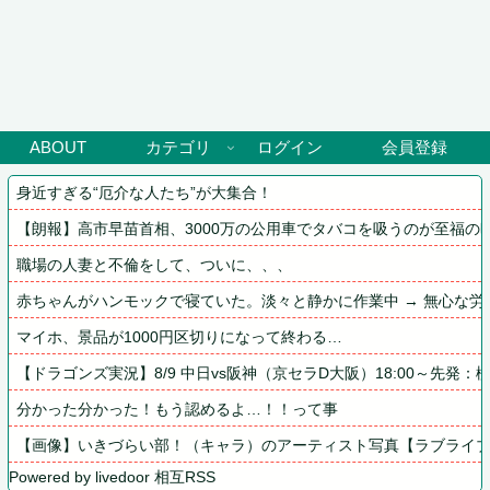
ABOUT
カテゴリ
ログイン
会員登録
身近すぎる“厄介な人たち”が大集合！
【朗報】高市早苗首相、3000万の公用車でタバコを吸うのが至福の
職場の人妻と不倫をして、ついに、、、
赤ちゃんがハンモックで寝ていた。淡々と静かに作業中 → 無心な労
マイホ、景品が1000円区切りになって終わる…
【ドラゴンズ実況】8/9 中日vs阪神（京セラD大阪）18:00～先発：
分かった分かった！もう認めるよ…！！って事
【画像】いきづらい部！（キャラ）のアーティスト写真【ラブライ
Powered by livedoor 相互RSS