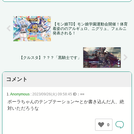
【モン娘TD】モン娘学園運動会開催！体育
着姿ののアルギュロ、ニグリュ、フェルニ
発表される！
【クルスタ】？？？「黒騎士です」
コメント
1.
Anonymous
:
2023/09/26(火) 09:58:45
ID：==
ポーラちゃんのテンプテーション〜とか書き込んだ人、絶
対いただろうな
0