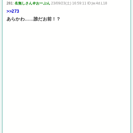
281:
名無しさん＠おーぷん
23/09/23(土) 16:59:11 ID:jw.4d.L18
>>273
あらかわ……誰だお前！？