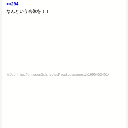
>>294
なんという合体を！！
元スレ:https://uni.open2ch.net/test/read.cgi/gameswf/1695452451/