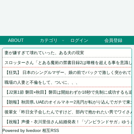
ABOUT
カテゴリ
ログイン
会員登録
妻が嫌すぎて壊れていった、ある夫の現実
スロッターさん「とある魔術の禁書目録2は喰種を超える事を意識し
【狂気】 日本のシングルマザー、娘の前でバックで激しく突かれて
職場の人妻と不倫をして、ついに、、、
【J2第1節 磐田×秋田】磐田は開始わずか18秒で先制に成功する
【朗報】秋田県､UAEのオイルマネー2兆円が転がり込んでガチで東
後輩女「昨日女子会したんですけど、部内で抱かれたい男でワイさん
【祝報】声優・衣川里佳さん結婚発表！「ゾンビランドサガ」ゆう
Powered by livedoor 相互RSS