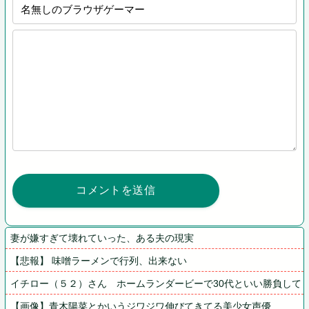
妻が嫌すぎて壊れていった、ある夫の現実
【悲報】 味噌ラーメンで行列、出来ない
イチロー（５２）さん　ホームランダービーで30代といい勝負して
【画像】青木陽菜とかいうジワジワ伸びてきてる美少女声優