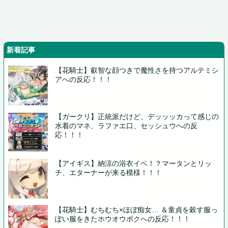
新着記事
【花騎士】叡智な顔つきで魔性さを持つアルテミシ
アへの反応！！！
【ガークリ】正統派だけど、デッッッカって感じの
水着のマネ、ラファエ口、セッシュウへの反
応！！！
【アイギス】納涼の浴衣イベ！？マータンとリッ
チ、エターナーが来る模様！！！
【花騎士】むちむち×ほぼ痴女… ＆童貞を穀す服っ
ぽい服をきたホウオウボクへの反応！！！