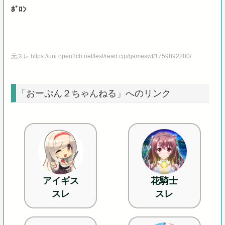
ﾎﾞﾛﾝ
元スレ:https://uni.open2ch.net/test/read.cgi/gameswf/1759892280/
「おーぷん２ちゃんねる」へのリンク
アイギス
花騎士
スレ
スレ