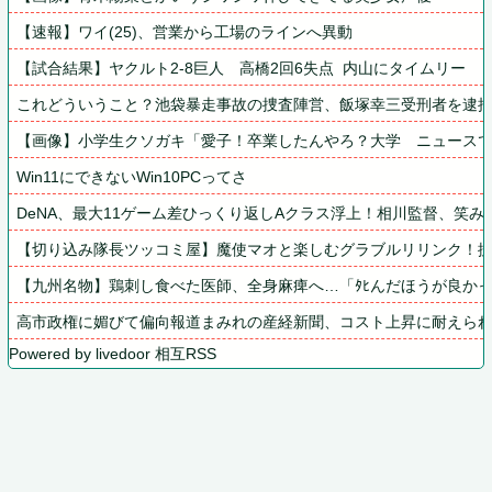
【速報】ワイ(25)、営業から工場のラインへ異動
【試合結果】ヤクルト2-8巨人　高橋2回6失点  内山にタイムリー
これどういうこと？池袋暴走事故の捜査陣営、飯塚幸三受刑者を逮捕
【画像】小学生クソガキ「愛子！卒業したんやろ？大学　ニュースで見
Win11にできないWin10PCってさ
DeNA、最大11ゲーム差ひっくり返しAクラス浮上！相川監督、笑み
【切り込み隊長ツッコミ屋】魔使マオと楽しむグラブルリリンク！
【九州名物】鶏刺し食べた医師、全身麻痺へ…「ﾀﾋんだほうが良か
高市政権に媚びて偏向報道まみれの産経新聞、コスト上昇に耐えられ
Powered by livedoor 相互RSS