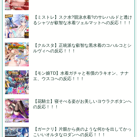
【ミストレ】スク水?競泳水着?のサレハルドと透け
るシャツが叡智な水着ツェルマットへの反応！！！
【クルスタ】正統派な叡智な黒水着のコハルコとシ
ルヴィへの反応！！！
【モン娘TD】水着ガチャと有償のラキオン、ナナ
エ、ウスコへの反応！！！
【花騎士】寝そべる姿がお美しいヨウラクボタンへ
の反応！！！
【ガークリ】片眼から炎のような何かを出してかっ
こいいオルタなロダンへの反応！！！