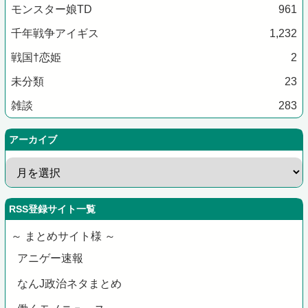
モンスター娘TD
961
千年戦争アイギス
1,232
戦国†恋姫
2
未分類
23
雑談
283
アーカイブ
RSS登録サイト一覧
～ まとめサイト様 ～
アニゲー速報
なんJ政治ネタまとめ