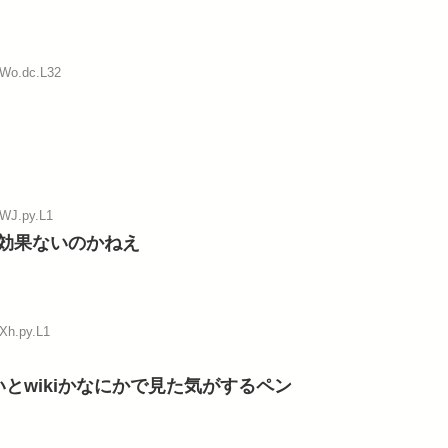
:Wo.dc.L32
:WJ.py.L1
効果ないのかねえ
:Xh.py.L1
とwikiかなにかで見た気がするペン