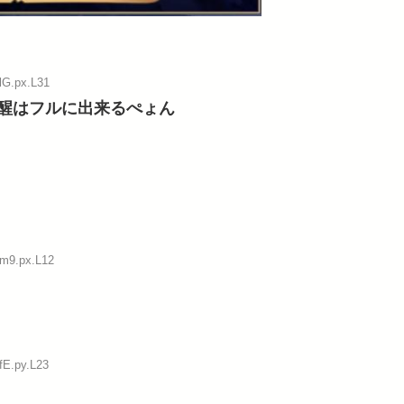
lG.px.L31
醒はフルに出来るぺょん
:m9.px.L12
fE.py.L23