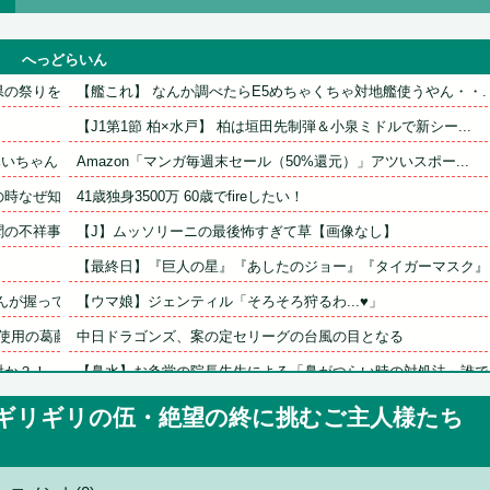
へっどらいん
祭りを中...
【艦これ】 なんか調べたらE5めちゃくちゃ対地艦使うやん・・..
【J1第1節 柏×水戸】 柏は垣田先制弾＆小泉ミドルで新シー...
ちゃんと...
Amazon「マンガ毎週末セール（50%還元）」アツいスポー...
なぜ知ら...
41歳独身3500万 60歳でfireしたい！
不祥事を...
【J】ムッソリーニの最後怖すぎて草【画像なし】
【最終日】『巨人の星』『あしたのジョー』『タイガーマスク』な.
が握って...
【ウマ娘】ジェンティル「そろそろ狩るわ...♥」
用の葛藤...
中日ドラゴンズ、案の定セリーグの台風の目となる
射か？！
【鼻水】お灸堂の院長先生による「鼻がつらい時の対処法」誰でも.
める
【朗報】高瀬くるみ＆浅倉樹々がランチ「ききちゃんって呼んで？.
、ギリギリの伍・絶望の終に挑むご主人様たち
シカ「全部喰った」 祭り中止
征編...