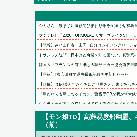
シカさん　凄まじい食欲でひまわり畑を全滅させ福島県の
フジテレビ「2026 FORMULA1 サマーブレイクSP」...
【悲報】みい山作者「山田≒自分はレイブンクロー、みい
トランプ大統領「日本ほど奇襲を知る国ない、真珠湾の時
韓国人「フランスの有力紙も大韓サッカー協会前代未聞の
【悲報】L東京喰種で過去最低記録を更新したった…
【画像】 例の美人すぎるおにぎり屋さん、裏でおっさん
「撃たれても撃っちゃイカン」警視庁OBが明かす拳銃使
ウクライナがモスクワに向けて初の弾道ミサイルを発
【悲報】ロシアさん、ついに国民の財産を没収しはじ
【モン娘TD】高難易度船幽霊
【朗報】メディア「PS6はPS5の2倍超の性能に」
（前）
【FF14】☆24フル装備高揚侍さん、クレセントアイル北