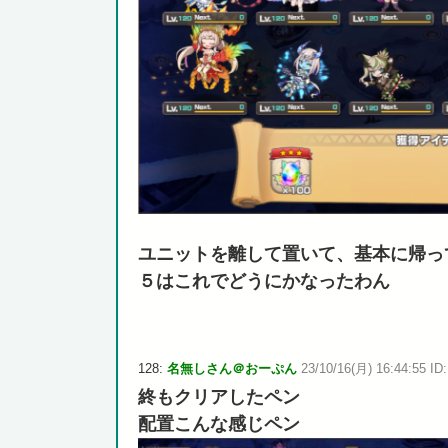
ユニットを離して置いて、基本に帰っ
５はこれでどうにかなったわん
128:
名無しさん＠おーぷん
23/10/16(月) 16:44:55 ID
終もクリアしたペン
配置こんな感じペン