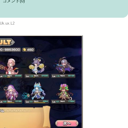
コメント(0)
に耐えら...
Powered by livedoor 相互RSS
:Uk.ux.L2