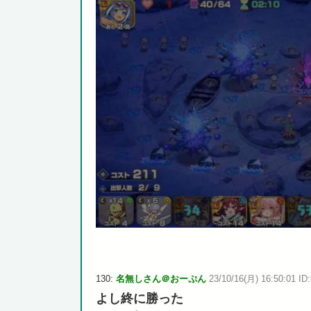
130:
名無しさん＠おーぷん
23/10/16(月) 16:50:01 ID:
よし終に勝った