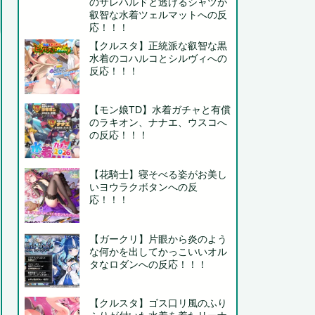
のサレハルドと透けるシャツが
叡智な水着ツェルマットへの反
応！！！
【クルスタ】正統派な叡智な黒
水着のコハルコとシルヴィへの
反応！！！
【モン娘TD】水着ガチャと有償
のラキオン、ナナエ、ウスコへ
の反応！！！
【花騎士】寝そべる姿がお美し
いヨウラクボタンへの反
応！！！
【ガークリ】片眼から炎のよう
な何かを出してかっこいいオル
タなロダンへの反応！！！
【クルスタ】ゴス口リ風のふり