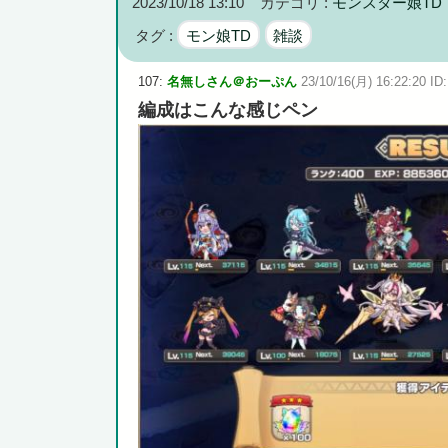
2023/10/18 13:10
カテゴリ :
モンスター娘TD
高市政権に媚びて偏向報道まみれの産経新聞、コスト上昇
タグ :
モン娘TD
雑談
107:
名無しさん＠おーぷん
23/10/16(月) 16:22:20 ID
編成はこんな感じペン
Powered by livedoor 相互RSS