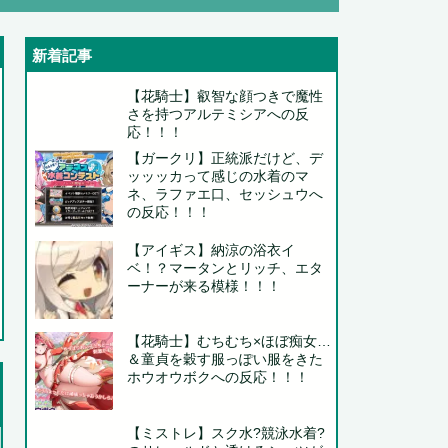
新着記事
.
【花騎士】叡智な顔つきで魔性
さを持つアルテミシアへの反
応！！！
【ガークリ】正統派だけど、デ
ッッッカって感じの水着のマ
ネ、ラファエ口、セッシュウへ
の反応！！！
..
【アイギス】納涼の浴衣イ
ベ！？マータンとリッチ、エタ
ーナーが来る模様！！！
..
【花騎士】むちむち×ほぼ痴女…
＆童貞を穀す服っぽい服をきた
..
ホウオウボクへの反応！！！
【ミストレ】スク水?競泳水着?