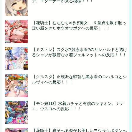
チ、エターナーが来る模様！！！
【花騎士】むちむち×ほぼ痴女… ＆童貞を穀す服っ
ぽい服をきたホウオウボクへの反応！！！
【ミストレ】スク水?競泳水着?のサレハルドと透け
るシャツが叡智な水着ツェルマットへの反応！！！
【クルスタ】正統派な叡智な黒水着のコハルコとシ
ルヴィへの反応！！！
【モン娘TD】水着ガチャと有償のラキオン、ナナ
エ、ウスコへの反応！！！
【花騎士】寝そべる姿がお美しいヨウラクボタンへ