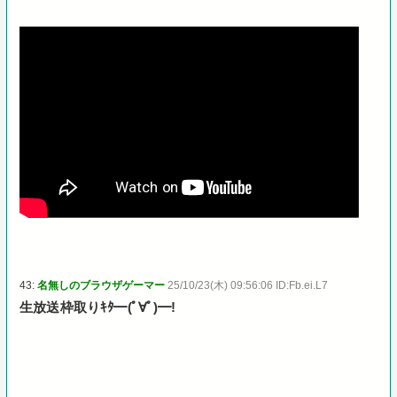
43:
名無しのブラウザゲーマー
25/10/23(木) 09:56:06 ID:Fb.ei.L7
生放送枠取りｷﾀ━(ﾟ∀ﾟ)━!