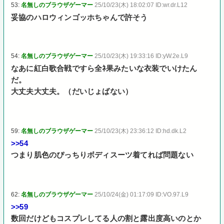
53:
名無しのブラウザゲーマー
25/10/23(木) 18:02:07 ID:wr.dr.L12
妥協のハロウィンゴッホちゃんで許そう
54:
名無しのブラウザゲーマー
25/10/23(木) 19:33:16 ID:yW.2e.L9
なあに紅白歌合戦ですら全ﾈ果みたいな衣装でいけたん
だ。
大丈夫大丈夫。（だいじょばない）
59:
名無しのブラウザゲーマー
25/10/23(木) 23:36:12 ID:hd.dk.L2
>>54
つまり肌色のぴっちりボディスーツ着てれば問題ない
62:
名無しのブラウザゲーマー
25/10/24(金) 01:17:09 ID:VO.97.L9
>>59
数回だけどもコスプレしてる人の割と露出度高いのとか