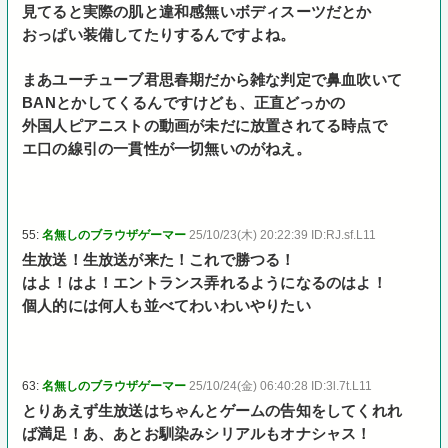
見てると実際の肌と違和感無いボディスーツだとか
おっぱい装備してたりするんですよね。
まあユーチューブ君思春期だから雑な判定で鼻血吹いて
BANとかしてくるんですけども、正直どっかの
外国人ピアニストの動画が未だに放置されてる時点で
エ口の線引の一貫性が一切無いのがねえ。
55:
名無しのブラウザゲーマー
25/10/23(木) 20:22:39 ID:RJ.sf.L11
生放送！生放送が来た！これで勝つる！
はよ！はよ！エントランス弄れるようになるのはよ！
個人的には何人も並べてわいわいやりたい
63:
名無しのブラウザゲーマー
25/10/24(金) 06:40:28 ID:3l.7t.L11
とりあえず生放送はちゃんとゲームの告知をしてくれれ
ば満足！あ、あとお馴染みシリアルもオナシャス！