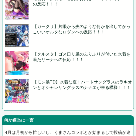
の反応！！！
【ガークリ】片眼から炎のような何かを出してかっ
こいいオルタなロダンへの反応！！！
【クルスタ】ゴス口リ風のふりふりが付いた水着を
着たリーナへの反応！！！
【モン娘TD】水着な夏！ハートサングラスのラキオ
ンとオシャレサングラスのナナエが来る模様！！！
何か適当に一言
4月は月初から忙しいし、くまさんコラボとか始まるしで投稿が途