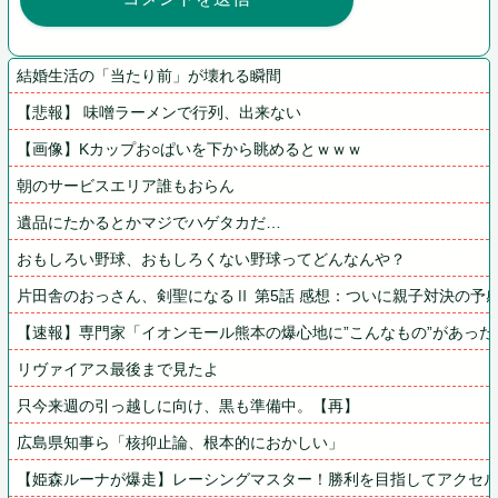
結婚生活の「当たり前」が壊れる瞬間
【悲報】 味噌ラーメンで行列、出来ない
【画像】Kカップお○ぱいを下から眺めるとｗｗｗ
朝のサービスエリア誰もおらん
遺品にたかるとかマジでハゲタカだ…
おもしろい野球、おもしろくない野球ってどんなんや？
片田舎のおっさん、剣聖になるⅡ 第5話 感想：ついに親子対決の予
【速報】専門家「イオンモール熊本の爆心地に”こんなもの”があった
リヴァイアス最後まで見たよ
只今来週の引っ越しに向け、黒も準備中。【再】
広島県知事ら「核抑止論、根本的におかしい」
【姫森ルーナが爆走】レーシングマスター！勝利を目指してアクセ