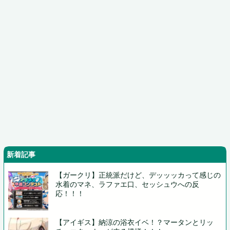
新着記事
【ガークリ】正統派だけど、デッッッカって感じの
水着のマネ、ラファエ口、セッシュウへの反
応！！！
【アイギス】納涼の浴衣イベ！？マータンとリッ