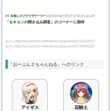
64:
名無しのブラウザゲーマー
25/10/24(金) 08:37:18 ID:AS.yg.L25
「セキエンの聞き込み調査」のコーナーに期待
元スレ:https://uni.open2ch.net/test/read.cgi/gameswf/1761096677/
元スレ:https://uni.open2ch.net/test/read.cgi/gameswf/1759839132/
「おーぷん２ちゃんねる」へのリンク
アイギス
花騎士