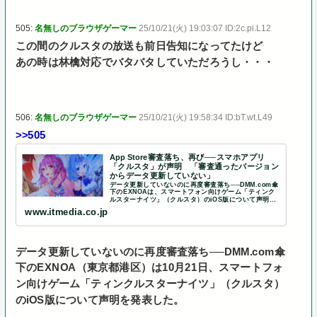
505:
名無しのブラウザゲーマー
25/10/21(火) 19:03:07 ID:2c.pi.L12
この間のクルスタの放送も前日告知になってたけど
あの時は林檎対応でバタバタしていただろうし・・・
506:
名無しのブラウザゲーマー
25/10/21(火) 19:58:34 ID:bT.wt.L49
>>505
App Store審査落ち、再び──スマホアプリ
「クルスタ」が声明 「審査通ったバージョン
からデータ更新していない」
データ更新していないのに再度審査落ち──DMM.com傘
下のEXNOAは、スマートフォン向けゲーム「ティンク
ルスターナイツ」（クルスタ）のiOS版について声明を
発表した。同アプリのiOS版が再び審査に通らない事態
www.itmedia.co.jp
に陥った。
データ更新していないのに再度審査落ち──DMM.com傘
下のEXNOA（東京都港区）は10月21日、スマートフォ
ン向けゲーム「ティンクルスターナイツ」（クルスタ）
のiOS版について声明を発表した。