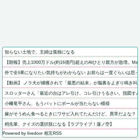
知らない土地で、主婦は孤独になる
【朗報】売上1000万ドル(約16億円)超えのAIひとり親方が急増。Mac
外で全ﾈ果になりたい気持ちがわからない お前らは一度ぐらいは思
【動画】 ノラ犬が捕獲されて「最悪の結末」が脳裏をよぎり鳴き叫ぶ
スロッターさん「最近の台はアレ引け、コレ引けうるさい。指図す
小幡竜平さん、もうバットにボールが当たらない模様
嫁がそうめん食べるときにワサビ入れてたんだけど、異常だよな？
梢先輩、クイズの選択肢になる【ラブライブ！蓮ノ空】
Powered by livedoor 相互RSS