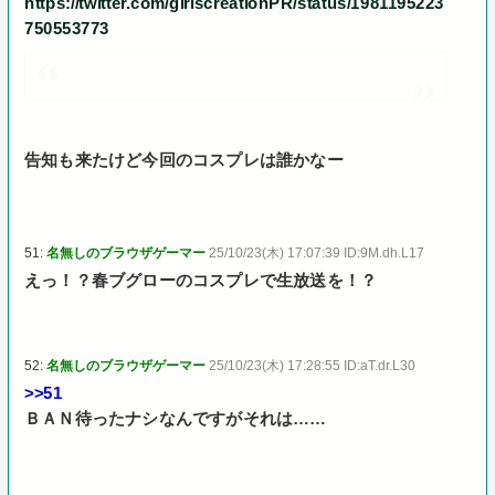
https://twitter.com/girlscreationPR/status/1981195223
750553773
告知も来たけど今回のコスプレは誰かなー
51:
名無しのブラウザゲーマー
25/10/23(木) 17:07:39 ID:9M.dh.L17
えっ！？春ブグローのコスプレで生放送を！？
52:
名無しのブラウザゲーマー
25/10/23(木) 17:28:55 ID:aT.dr.L30
>>51
ＢＡＮ待ったナシなんですがそれは……