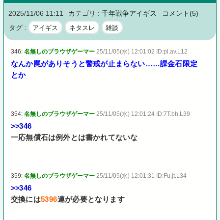
2025/11/06 11:11
カテゴリ :
千年戦争アイギス
コメント(5)
タグ :
アイギス
ネタスレ
雑談
346:
名無しのブラウザゲーマー
25/11/05(水) 12:01:02 ID:pl.av.L12
なんか罠がありそうと警戒が止まらない……課金石限定
とか
354:
名無しのブラウザゲーマー
25/11/05(水) 12:01:24 ID:7T.bh.L39
>>346
一応無償石は例外とは書かれてないな
359:
名無しのブラウザゲーマー
25/11/05(水) 12:01:31 ID:Fu.jt.L34
>>346
交換には
5396
連が必要となります