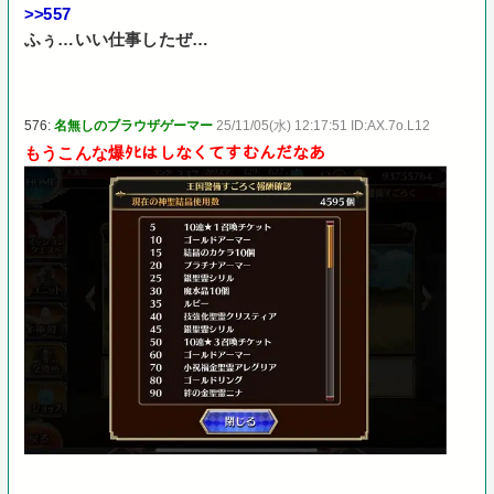
>>557
ふぅ…いい仕事したぜ…
576:
名無しのブラウザゲーマー
25/11/05(水) 12:17:51 ID:AX.7o.L12
もうこんな爆ﾀﾋはしなくてすむんだなあ