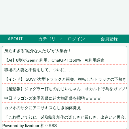
ABOUT
カテゴリ
ログイン
会員登録
身近すぎる“厄介な人たち”が大集合！
【AI】8割がGemini利用、ChatGPTは68%　AI利用調査
職場の人妻と不倫をして、ついに、、、
【インド】 SUVが大型トラックと衝突、横転したトラックの下敷きに
【超悲報】ジャグラー打ちのおじいちゃん、オカルト行為をガッツ
中日ドラゴンズ来季監督に超大物監督を招聘ｗｗｗｗ
カツオのサクにアニサキスらしき物体発見
「これ描いてﾀﾋね」6話感想 創作の楽しさと厳しさ、出逢いと再会
Powered by livedoor 相互RSS