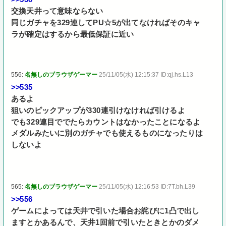
交換天井って意味ならない
同じガチャを329連してPU☆5が出てなければそのキャ
ラが確定はするから最低保証に近い
556:
名無しのブラウザゲーマー
25/11/05(水) 12:15:37 ID:qj.hs.L13
>>535
あるよ
狙いのピックアップが330連引けなければ引けるよ
でも329連目ででたらカウントはなかったことになるよ
メダルみたいに別のガチャでも使えるものになったりは
しないよ
565:
名無しのブラウザゲーマー
25/11/05(水) 12:16:53 ID:7T.bh.L39
>>556
ゲームによっては天井で引いた場合お詫びに1凸で出し
ますとかあるんで、天井1回前で引いたときとかのダメ