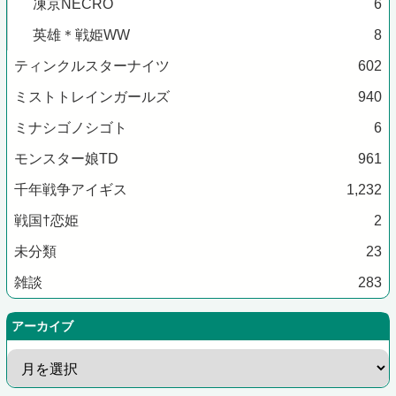
凍京NECRO
6
英雄＊戦姫WW
8
ティンクルスターナイツ
602
ミストトレインガールズ
940
ミナシゴノシゴト
6
モンスター娘TD
961
千年戦争アイギス
1,232
戦国†恋姫
2
未分類
23
雑談
283
アーカイブ