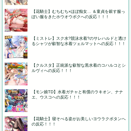
【花騎士】むちむち×ほぼ痴女… ＆童貞を穀す服っ
ぽい服をきたホウオウボクへの反応！！！
【ミストレ】スク水?競泳水着?のサレハルドと透け
るシャツが叡智な水着ツェルマットへの反応！！！
【クルスタ】正統派な叡智な黒水着のコハルコとシ
ルヴィへの反応！！！
【モン娘TD】水着ガチャと有償のラキオン、ナナ
エ、ウスコへの反応！！！
【花騎士】寝そべる姿がお美しいヨウラクボタンへ
の反応！！！