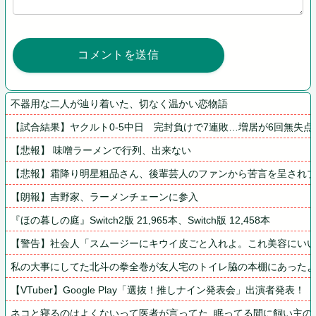
不器用な二人が辿り着いた、切なく温かい恋物語
【試合結果】ヤクルト0-5中日　完封負けで7連敗…増居が6回無失点
【悲報】 味噌ラーメンで行列、出来ない
【悲報】霜降り明星粗品さん、後輩芸人のファンから苦言を呈され
【朗報】吉野家、ラーメンチェーンに参入
『ほの暮しの庭』Switch2版 21,965本、Switch版 12,458本
【警告】社会人「スムージーにキウイ皮ごと入れよ。これ美容にいい
私の大事にしてた北斗の拳全巻が友人宅のトイレ脇の本棚にあった
【VTuber】Google Play「選抜！推しナイン発表会」出演者
ネコと寝るのはよくないって医者が言ってた  眠ってる間に飼い主