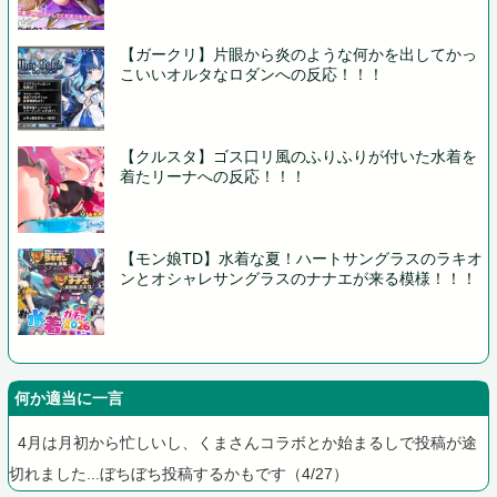
【ガークリ】片眼から炎のような何かを出してかっ
こいいオルタなロダンへの反応！！！
【クルスタ】ゴス口リ風のふりふりが付いた水着を
着たリーナへの反応！！！
【モン娘TD】水着な夏！ハートサングラスのラキオ
ンとオシャレサングラスのナナエが来る模様！！！
何か適当に一言
4月は月初から忙しいし、くまさんコラボとか始まるしで投稿が途
切れました...ぼちぼち投稿するかもです（4/27）