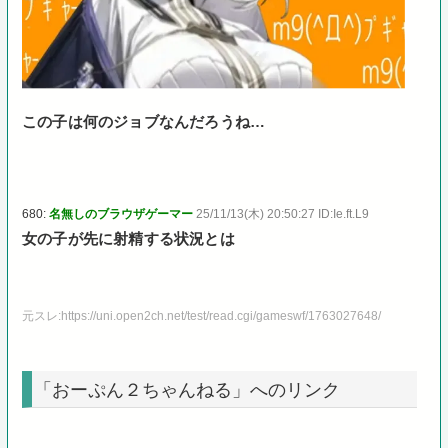
この子は何のジョブなんだろうね…
680:
名無しのブラウザゲーマー
25/11/13(木) 20:50:27 ID:Ie.ft.L9
女の子が先に射精する状況とは
元スレ:https://uni.open2ch.net/test/read.cgi/gameswf/1763027648/
「おーぷん２ちゃんねる」へのリンク