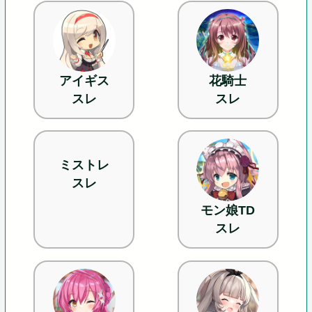
アイギス
花騎士
スレ
スレ
ミストレ
スレ
モン娘TD
スレ