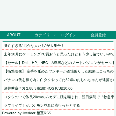
ABOUT
カテゴリ
ログイン
会員登録
身近すぎる“厄介な人たち”が大集合！
去年10月にゲーミングPC買おうと思ったけどもう少し後でいいや
【セール】Dell、HP、NEC、ASUSなどのノートパソコンがセール中
【衝撃映像】 空手を舐めたヤンキーが道場破りした結果…こっちの
パチンコ代を稼ぐ為に白タクやってた82歳のおじいちゃんが逮捕さ
涌井秀章(40) 2.88 3勝1敗 4QS K/BB10.00
コタツの中で体長20cmのムカデに腕を噛まれ、翌日病院で『救急
ラブライブ！がポケモン並みに流行ったとする
Powered by livedoor 相互RSS