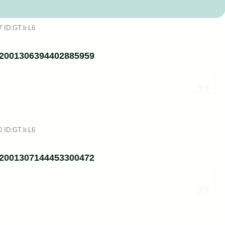
あわかる...
 ID:GT.lr.L6
Powered by livedoor 相互RSS
us/2001306394402885959
 ID:GT.lr.L6
us/2001307144453300472