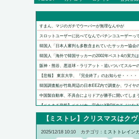
すまん、マジのガチでウーバーが無理なんやが
スロットユーザーに比べてなんでパチンコユーザーってリ
韓国人「日本人審判も多数含まれていたサッカー協会の衝
韓国人「海外で韓国サッカーの2002年ベスト4の実力は、
阪神・熊谷、悪送球・ラリアット・追いついてスルーのト
【悲報】 東京大学、『完全終了』のお知らせ・・・・
韓国調査船が竹島周辺の日本EEZ内で調査か、ワイヤのよ
中国製自動車、不具合によりドアが勝手に開いてしま
【ペルキチ悲報】ペルソナ、完全にXBOXのモノにな
【動画】日向坂46 藤嶌果歩さん、乳揺らしたり寄せたり
【ミストレ】クリスマスはクヴ
【悲報】アソビストア「すまん漏らした」１５thライブ描
2025/12/18 10:10
カテゴリ :
ミストトレイン
高市政権に媚びて偏向報道まみれの産経新聞、コスト上昇