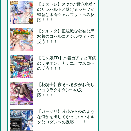
【ミストレ】スク水?競泳水着?
のサレハルドと透けるシャツが
叡智な水着ツェルマットへの反
応！！！
【クルスタ】正統派な叡智な黒
水着のコハルコとシルヴィへの
反応！！！
【モン娘TD】水着ガチャと有償
のラキオン、ナナエ、ウスコへ
の反応！！！
【花騎士】寝そべる姿がお美し
いヨウラクボタンへの反
応！！！
【ガークリ】片眼から炎のよう
な何かを出してかっこいいオル
タなロダンへの反応！！！