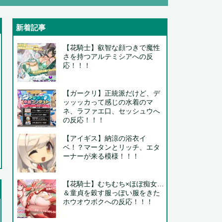
新着記事
【花騎士】叡智な顔つきで魔性
さを持つアルテミシアへの反
応！！！
..
【ガークリ】正統派だけど、デ
ッッッカって感じの水着のマ
ネ、ラファエ口、セッシュウへ
の反応！！！
..
..
【アイギス】納涼の浴衣イ
ベ！？マータンとリッチ、エタ
ーナーが来る模様！！！
【花騎士】むちむち×ほぼ痴女…
..
＆童貞を穀す服っぽい服をきた
ホウオウボクへの反応！！！