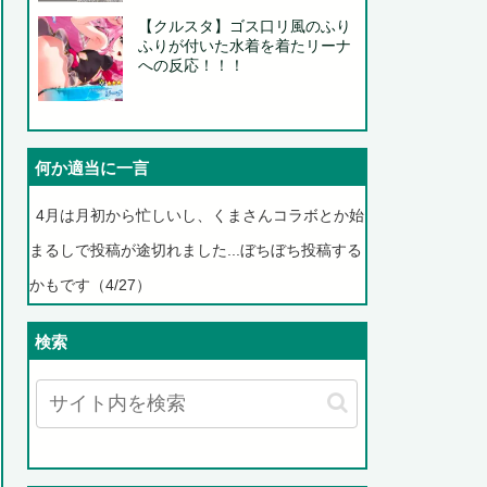
【クルスタ】ゴス口リ風のふり
ふりが付いた水着を着たリーナ
への反応！！！
何か適当に一言
4月は月初から忙しいし、くまさんコラボとか始
まるしで投稿が途切れました...ぼちぼち投稿する
かもです（4/27）
検索