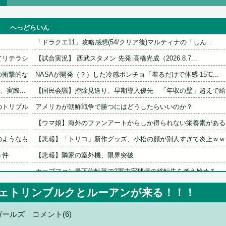
へっどらいん
「ドラクエ11」攻略感想(54/クリア後)マルティナの「しん...
テラシー...
【試合実況】 西武スタメン 先発:高橋光成（2026.8.7...
撃的な接...
NASAが開発（？）した冷感ポンチョ「着るだけで体感-15℃...
実際...
【国民会議】控除見送り、早期導入優先　「年収の壁」超えで給付.
リプルコ...
アメリカが朝鮮戦争で勝つにはどうしたらいいのか？
【ウマ娘】海外のファンアートからしか得られない栄養素がある。.
うなも...
【悲報】「トリコ」新作グッズ、小松の顔が別人すぎて炎上ｗｗｗ.
う件
【悲報】隣家の室外機、限界突破
る
カープファン最下位転落で2軍由宇球場の移転先を考え始める。
エ口す...
【九州名物】鶏刺し食べた医師、全身麻痺へ…「ﾀﾋんだほうが良.
ェトリンブルクとルーアンが来る！！！
き下ろ...
【日常に潜む恐怖】部屋の壁紙をめくると・・・。
ガールズ
コメント(6)
に耐えら...