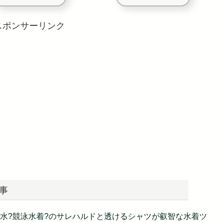
スポンサーリンク
事
水?競泳水着?のサレハルドと透けるシャツが叡智な水着ツ