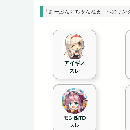
「おーぷん２ちゃんねる」へのリン
アイギス
スレ
モン娘TD
スレ