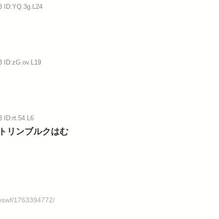
8 ID:YQ.3g.L24
3 ID:zG.ov.L19
 ID:rt.54.L6
トリンブルクはむ
meswf/1763394772/