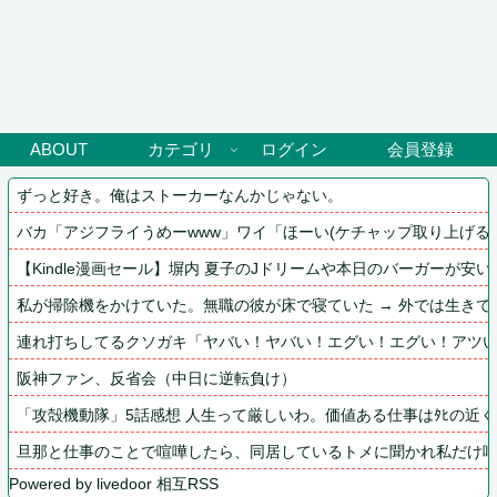
ABOUT
カテゴリ
ログイン
会員登録
ずっと好き。俺はストーカーなんかじゃない。
バカ「アジフライうめーwww」ワイ「ほーい(ケチャップ取り上げる)
【Kindle漫画セール】塀内 夏子のJドリームや本日のバーガーが安
私が掃除機をかけていた。無職の彼が床で寝ていた → 外では生き
連れ打ちしてるクソガキ「ヤバい！ヤバい！エグい！エグい！アツ
阪神ファン、反省会（中日に逆転負け）
「攻殻機動隊」5話感想 人生って厳しいわ。価値ある仕事はﾀﾋの近く、天
旦那と仕事のことで喧嘩したら、同居しているトメに聞かれ私だけ
Powered by livedoor 相互RSS