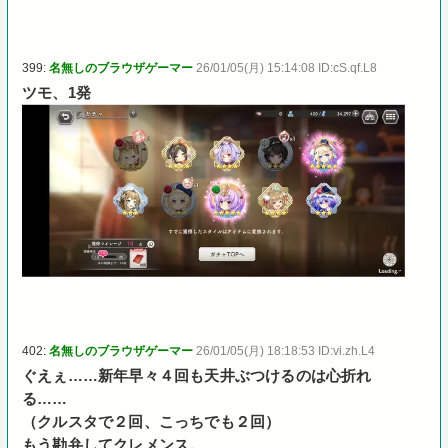
399:
名無しのブラウザゲーマー
26/01/05(月) 15:14:08 ID:cS.qf.L8
ツモ、1発
402:
名無しのブラウザゲーマー
26/01/05(月) 18:18:53 ID:vi.zh.L4
ぐえぇ……新年早々４回も天井ぶつけるのは心折れ
る……
（クルスタで２回、こっちでも２回）
もう勘弁してクレメンス。