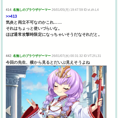
414:
名無しのブラウザゲーマー
26/01/05(月) 19:47:59 ID:vi.zh.L4
>>413
気炎と両立不可なのかこれ……
それはちょっと使いづらいな。
ほぼ通常攻撃時限定になっちゃいそうだなそれだと。
442:
名無しのブラウザゲーマー
26/01/07(水) 00:31:32 ID:VT.2f.L31
今回の先生、横から見るとだいぶ見えそうよね