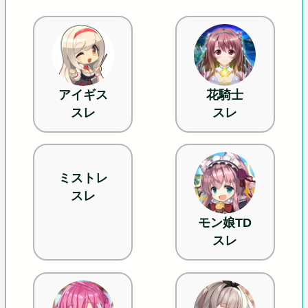
アイギス
花騎士
スレ
スレ
ミストレ
スレ
モン娘TD
スレ