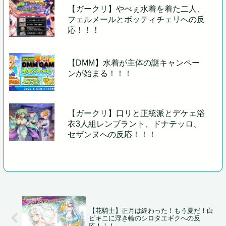
【ガークリ】やべぇ水着を着た二人、
フェルメールとボッティチェリへの反
応！！！
【DMM】水着が主体の謎キャンペー
ンが始まる！！！
【ガークリ】口リと正統派とデケェ浴
衣3人組レンブラント、ドナテッロ、
セザンヌへの反応！！！
【花騎士】正月は終わった！もう夏だ！白
ビキニに浮き輪のシロタエギクへの反
応！！！