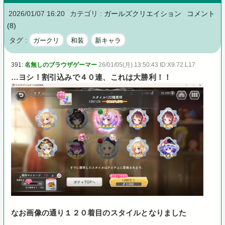
2026/01/07 16:20
カテゴリ :
ガールズクリエイション
コメント
(8)
タグ :
ガークリ
和装
新キャラ
391:
名無しのブラウザゲーマー
26/01/05(月) 13:50:43 ID:X9.72.L17
…ヨシ！割引込みで４０連、これは大勝利！！
なお画像の通り１２０着目のスタイルとなりました