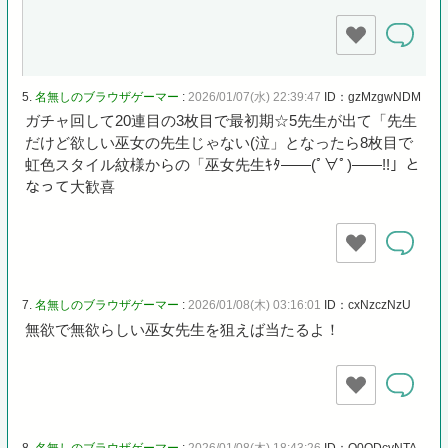
5.
名無しのブラウザゲーマー
:
2026/01/07(水) 22:39:47
ID：gzMzgwNDM
ガチャ回して20連目の3枚目で最初期☆5先生が出て「先生
だけど欲しい巫女の先生じゃない(泣」となったら8枚目で
虹色スタイル紋様からの「巫女先生ｷﾀ――(ﾟ∀ﾟ)――!!」と
なって大歓喜
7.
名無しのブラウザゲーマー
:
2026/01/08(木) 03:16:01
ID：cxNzczNzU
無欲で無欲らしい巫女先生を狙えば当たるよ！
8.
名無しのブラウザゲーマー
:
2026/01/08(木) 18:43:26
ID：Q0ODcyNTA