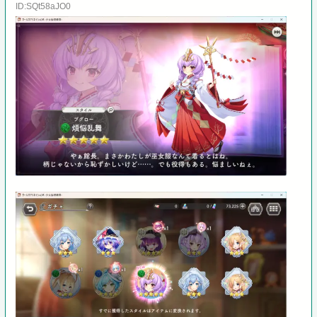
ID:SQt58aJO0