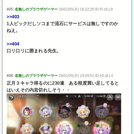
405:
名無しのブラウザゲーマー
26/01/05(月) 18:22:20 ID:Pi.c6.L9
>>403
1人ピックだしソコまで流石にサービスは無しですのか
ねえ。
>>404
口リ口リに囲まれる先生。
408:
名無しのブラウザゲーマー
26/01/05(月) 19:09:51 ID:A5.qf.L4
正月３キャラ得るのに230連 ある程度買い足してると
はいえその内息切れしそう・・