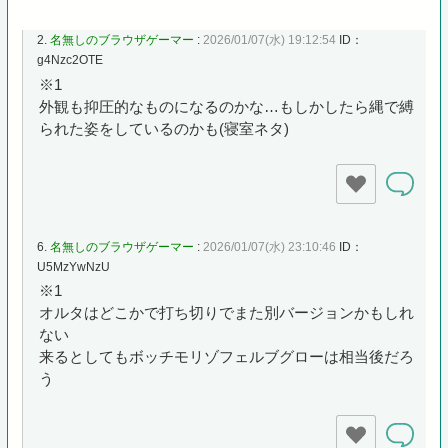
2.
名無しのブラウザゲーマー
:
2026/01/07(水) 19:12:54
ID：
g4Nzc2OTE
※1
外観も抑圧的なものになるのかな…もしかしたら縄で縛
られた姿をしているのかも(寝室ネタ)
6.
名無しのブラウザゲーマー
:
2026/01/07(水) 23:10:46
ID：
U5MzYwNzU
※1
オルタはどこかで打ち切りでまた別バージョンかもしれ
ない
来るとしてもボッチモリゾフェルブグローは相当後だろ
う