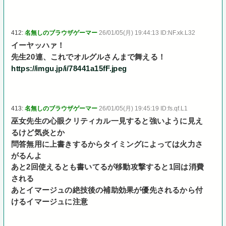
412:
名無しのブラウザゲーマー
26/01/05(月) 19:44:13 ID:NF.xk.L32
イーヤッハァ！
先生20連、これでオルグルさんまで舞える！
https://imgu.jp/i/78441a15fF.jpeg
413:
名無しのブラウザゲーマー
26/01/05(月) 19:45:19 ID:fs.qf.L1
巫女先生の心眼クリティカル一見すると強いように見え
るけど気炎とか
問答無用に上書きするからタイミングによっては火力さ
がるんよ
あと2回使えるとも書いてるが移動攻撃すると1回は消費
される
あとイマージュの絶技後の補助効果が優先されるから付
けるイマージュに注意