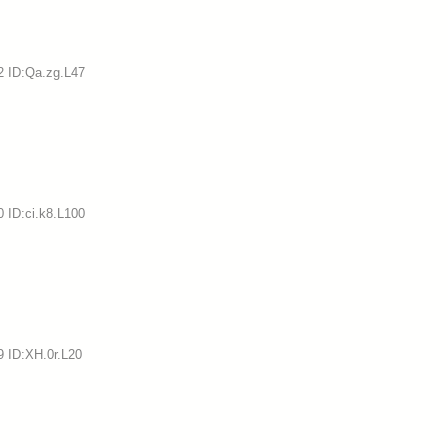
2 ID:Qa.zg.L47
 ID:ci.k8.L100
9 ID:XH.0r.L20