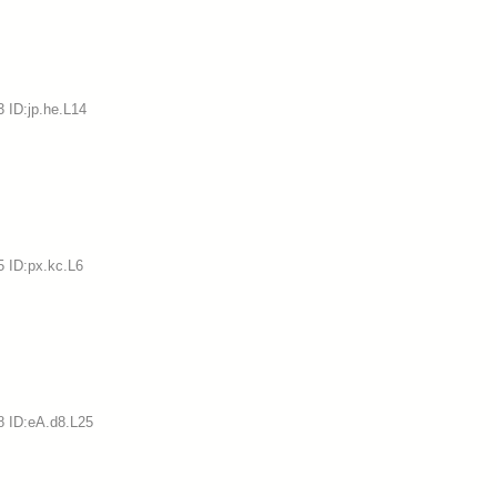
 ID:jp.he.L14
5 ID:px.kc.L6
…
8 ID:eA.d8.L25