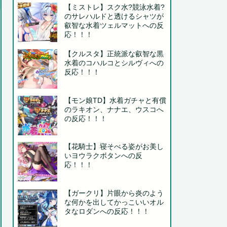
【ミストレ】スク水?競泳水着?
のサレハルドと透けるシャツが
叡智な水着ツェルマットへの反
応！！！
【クルスタ】正統派な叡智な黒
水着のコハルコとシルヴィへの
反応！！！
【モン娘TD】水着ガチャと有償
のラキオン、ナナエ、ウスコへ
の反応！！！
【花騎士】寝そべる姿がお美し
いヨウラクボタンへの反
応！！！
【ガークリ】片眼から炎のよう
な何かを出してかっこいいオル
タなロダンへの反応！！！