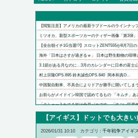
【閲覧注意】アメリカの最新ラブドールのラインナップが
ミツオカ、新型スポーツカーのティザー画像「第3弾」
【全台朝イチ1G当選!?】スロットZENT555が8月7日の..
海外「日本はさすが過ぎるｗ」 日本は野生動物の喧嘩さ
3.1節がある月なのに…3月のカレンダーに日本の富士山・
村上宗隆OPS.895 鈴木誠也OPS.840  岡本和真O...
中国製自動車、不具合によりドアが勝手に開いてしま
お前らがメイドイン韓国で認めてるもの 「キムチ」あ
「タトゥー入れてる奴は全員バカです」「すごい民度低い
【悲報】浜口氏「『FF7 リバース』の大量コンテンツで疲
【アイギス】ドットでも大きい
『ソニーが嫌い』←まあわかる『ソニー信者が嫌い』←ま
2026/01/31 10:10
カテゴリ :
千年戦争アイギ
【悲報】ショートスリーパー堀大輔さん、誹謗中傷コメン