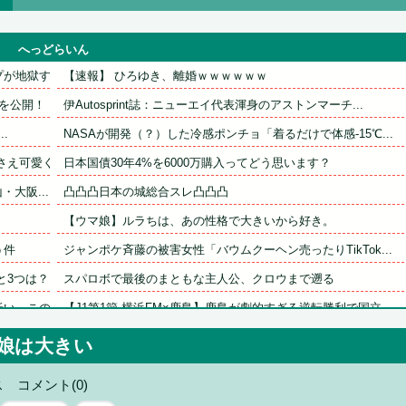
へっどらいん
地獄すぎ...
【速報】 ひろゆき、離婚ｗｗｗｗｗｗ
を公開！
伊Autosprint誌：ニューエイ代表渾身のアストンマーチ...
.
NASAが開発（？）した冷感ポンチョ「着るだけで体感-15℃...
え可愛く...
日本国債30年4%を6000万購入ってどう思います？
大阪...
凸凸凸日本の城総合スレ凸凸凸
【ウマ娘】ルラちは、あの性格で大きいから好き。
う件
ジャンポケ斉藤の被害女性「バウムクーヘン売ったりTikTok...
と3つは？
スパロボで最後のまともな主人公、クロウまで遡る
」この道...
【J1第1節 横浜FM×鹿島】鹿島が劇的すぎる逆転勝利で国立...
れ、...
予定日10日過ぎて帝王切開したら、病院のおばちゃんに『楽でい.
娘は大きい
あわかる...
【動画】移民受け入れ派のパヨおば、自分の家に来られたら全力で.
ス
コメント(0)
トが1万...