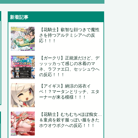
新着記事
【花騎士】叡智な顔つきで魔性
さを持つアルテミシアへの反
応！！！
【ガークリ】正統派だけど、デ
ッッッカって感じの水着のマ
ネ、ラファエ口、セッシュウへ
の反応！！！
【アイギス】納涼の浴衣イ
ベ！？マータンとリッチ、エタ
ーナーが来る模様！！！
【花騎士】むちむち×ほぼ痴女…
..
＆童貞を穀す服っぽい服をきた
..
ホウオウボクへの反応！！！