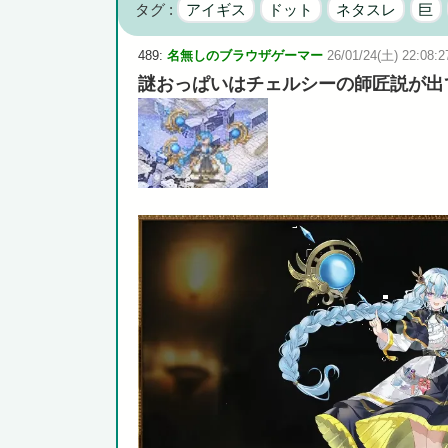
タグ :
アイギス
ドット
ネタスレ
巨
首相官邸、"映え"を意識した高市首相熊本訪問の感動BGM
489:
名無しのブラウザゲーマー
26/01/24(土) 22:08:2
謎おっぱいはチェルシーの師匠説が出
Powered by livedoor 相互RSS