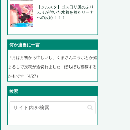
【クルスタ】ゴス口リ風のふり
ふりが付いた水着を着たリーナ
への反応！！！
何か適当に一言
4月は月初から忙しいし、くまさんコラボとか始
まるしで投稿が途切れました...ぼちぼち投稿する
かもです（4/27）
検索