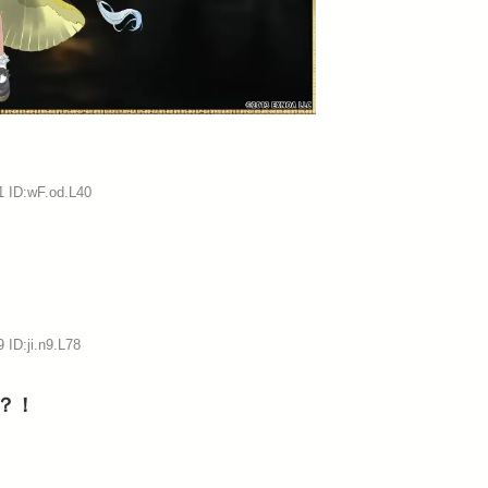
1 ID:wF.od.L40
 ID:ji.n9.L78
？！