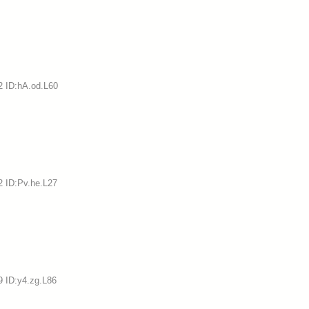
2 ID:hA.od.L60
2 ID:Pv.he.L27
9 ID:y4.zg.L86