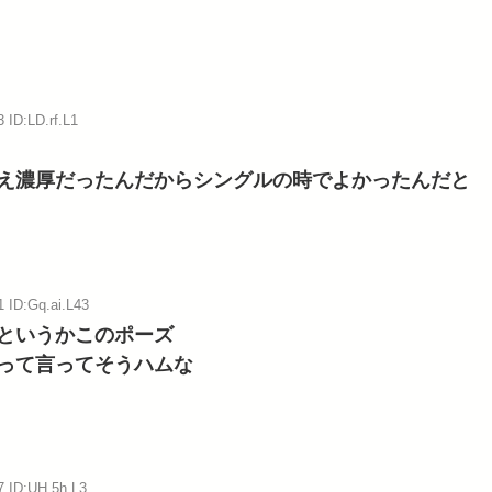
 ID:LD.rf.L1
え濃厚だったんだからシングルの時でよかったんだと
1 ID:Gq.ai.L43
というかこのポーズ
って言ってそうハムな
7 ID:UH.5h.L3