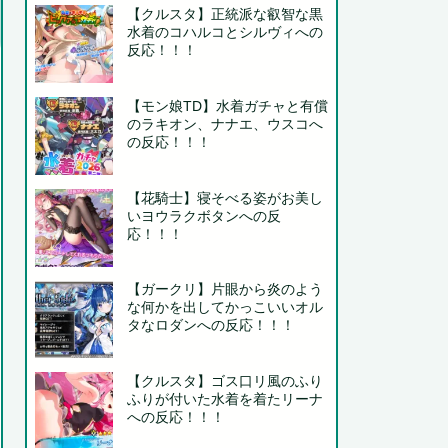
【クルスタ】正統派な叡智な黒
水着のコハルコとシルヴィへの
反応！！！
【モン娘TD】水着ガチャと有償
のラキオン、ナナエ、ウスコへ
の反応！！！
【花騎士】寝そべる姿がお美し
いヨウラクボタンへの反
応！！！
【ガークリ】片眼から炎のよう
な何かを出してかっこいいオル
タなロダンへの反応！！！
【クルスタ】ゴス口リ風のふり
ふりが付いた水着を着たリーナ
への反応！！！