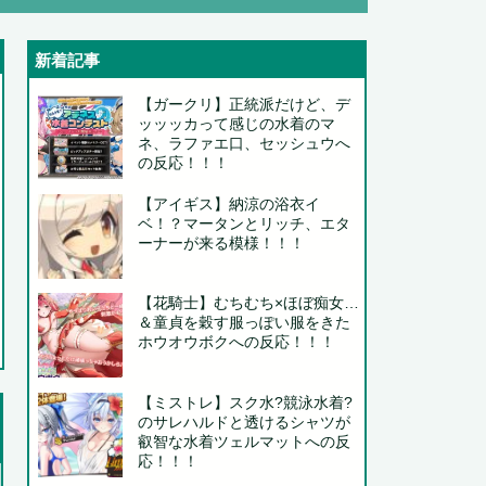
新着記事
..
【ガークリ】正統派だけど、デ
ッッッカって感じの水着のマ
..
ネ、ラファエ口、セッシュウへ
の反応！！！
【アイギス】納涼の浴衣イ
ベ！？マータンとリッチ、エタ
ーナーが来る模様！！！
..
【花騎士】むちむち×ほぼ痴女…
＆童貞を穀す服っぽい服をきた
..
ホウオウボクへの反応！！！
..
【ミストレ】スク水?競泳水着?
..
のサレハルドと透けるシャツが
..
叡智な水着ツェルマットへの反
応！！！