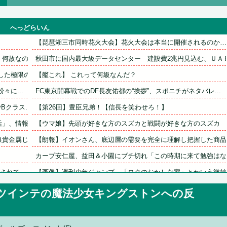
へっどらいん
【琵琶湖三市同時花火大会】花火大会は本当に開催されるのか…Ｈ.
故なのか...
秋田市に国内最大級データセンター　建設費2兆円見込む、ＵＡＥ.
た極限の...
【艦これ】 これって何級なんだ？
々に...
FC東京開幕戦でのDF長友佑都の“挨拶”、スポニチがネタバレ...
クラス...
【第26回】豊臣兄弟！【信長を笑わせろ！】
、情報漏...
【ウマ娘】先頭が好きな方のスズカと戦闘が好きな方のスズカ
金属じゃ...
【朗報】イオンさん、底辺層の需要を完全に理解し把握した商品を.
カープ安仁屋、益田＆小園にブチ切れ「この時期に来て勉強はない.
れて...
【画像】週刊少年ジャンプ、「ロクのおかしな家」とかいう微妙な.
【悲報】ラッパーさん、札束披露するもネット民から新社会人の初.
ツインテの魔法少女キングストンへの反
き下ろ...
【悲報】親「うちの子にはゲームは買い与えません。本だけで十分.