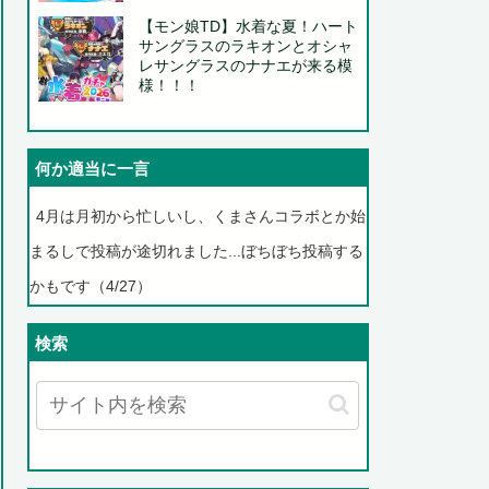
【モン娘TD】水着な夏！ハート
サングラスのラキオンとオシャ
レサングラスのナナエが来る模
様！！！
何か適当に一言
4月は月初から忙しいし、くまさんコラボとか始
まるしで投稿が途切れました...ぼちぼち投稿する
かもです（4/27）
検索