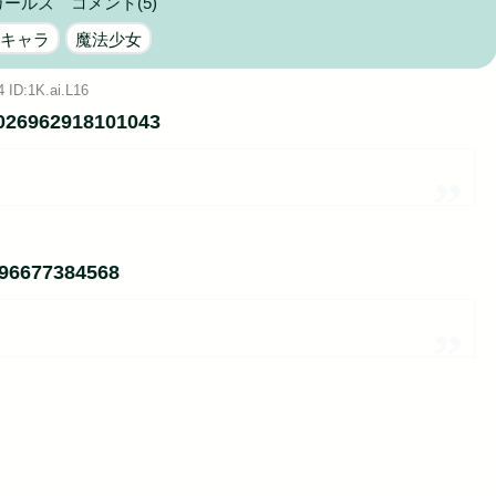
ガールズ
コメント(5)
付き...
新キャラ
魔法少女
Powered by livedoor 相互RSS
4 ID:1K.ai.L16
56026962918101043
0296677384568