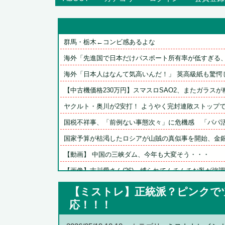
群馬・栃木←コンビ感あるよな
海外「先進国で日本だけパスポート所有率が低すぎる、何
海外「日本人はなんて気高いんだ！」 英高級紙も驚愕し
【中古機価格230万円】スマスロSAO2、またガラスが粉
ヤクルト・奥川が2安打！ ようやく完封連敗ストップでB
国税不祥事、「前例ない事態次々」に危機感　「パパ活」
国家予算が枯渇したロシアが山賊の真似事を開始、金銀貴
【動画】 中国の三峡ダム、今年も大変そう・・・
【画像】吉川愛さん(26)、縛られてムチムチお乳が強調さ
【FF14】海外コミュニティ「The Balance」考案の...
【ミストレ】正統派？ピンクで
【悲報】アソビストア「すまん漏らした」１５thライブ描
応！！！
【ウマ娘】ドンナと海行きてえなあ