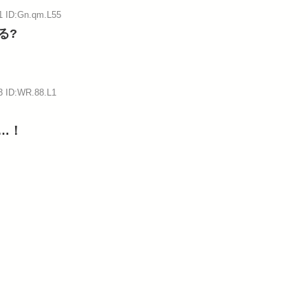
1 ID:Gn.qm.L55
る?
3 ID:WR.88.L1
…！