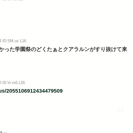
4 ID:SM.uz.L16
かった学園祭のどくたぁとクアラルンがすり抜けて来
0 ID:Vr.m6.L55
atus/2055106912434479509