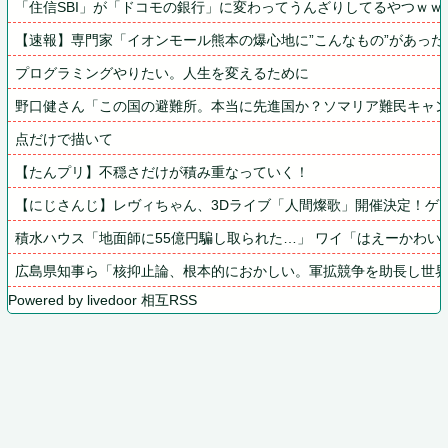
「住信SBI」が「ドコモの銀行」に変わってうんざりしてるやつｗｗ
【速報】専門家「イオンモール熊本の爆心地に”こんなもの”があった
プログラミングやりたい。人生を変えるために
野口健さん「この国の避難所。本当に先進国か？ソマリア難民キャ
点だけで描いて
【たんプリ】不穏さだけが積み重なっていく！
【にじさんじ】レヴィちゃん、3Dライブ「人間燦歌」開催決定！ゲスト8
積水ハウス「地面師に55億円騙し取られた…」 ワイ「はえーかわい
広島県知事ら「核抑止論、根本的におかしい。軍拡競争を助長し世
Powered by livedoor 相互RSS