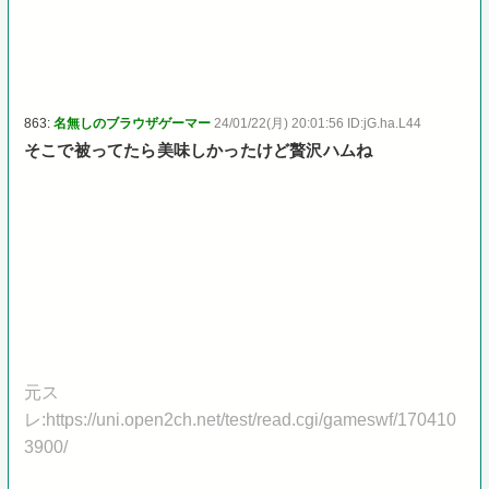
863:
名無しのブラウザゲーマー
24/01/22(月) 20:01:56 ID:jG.ha.L44
そこで被ってたら美味しかったけど贅沢ハムね
元ス
レ:https://uni.open2ch.net/test/read.cgi/gameswf/170410
3900/