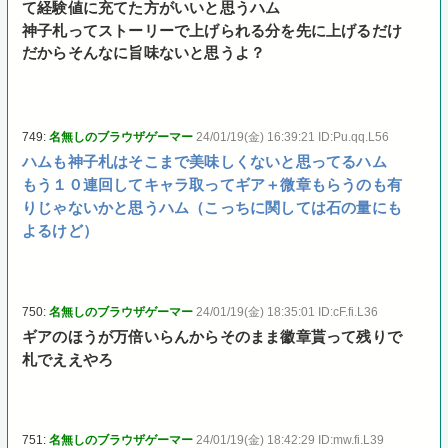
て経験値に充てた方がいいと思うハム
神子札ってストーリーで上げられる分を先に上げるだけ
だからそんなに旨味ないと思うよ？
749:
名無しのブラウザゲーマー
24/01/19(金) 16:39:21 ID:Pu.qq.L56
ハムも神子札はそこまで美味しくないと思ってるハム
もう１０連回してキャラ取ってギア＋微章もらうのも有
りじゃないかと思うハム（こっちに関しては石の量にも
よるけど）
750:
名無しのブラウザゲーマー
24/01/19(金) 18:35:01 ID:cF.fi.L36
ギアのほうが万倍いらんからそのまま徽章貰って残りで
札でええやろ
751:
名無しのブラウザゲーマー
24/01/19(金) 18:42:29 ID:mw.fi.L39