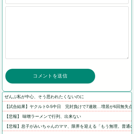
ぜんぶ私が中心、そう思われたくないのに
【試合結果】ヤクルト0-5中日　完封負けで7連敗…増居が6回無失点
【悲報】 味噌ラーメンで行列、出来ない
【悲報】息子がみいちゃんのママ、限界を迎える「もう無理。普通