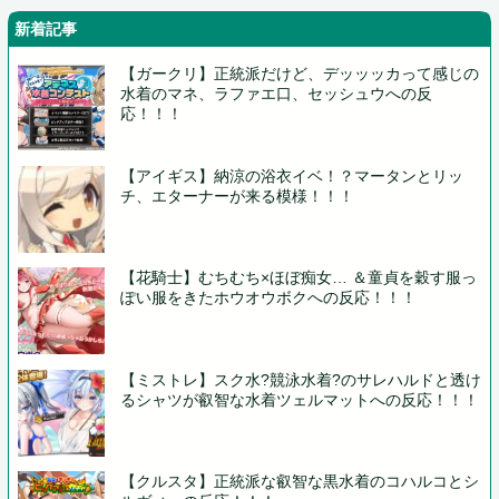
新着記事
【ガークリ】正統派だけど、デッッッカって感じの
水着のマネ、ラファエ口、セッシュウへの反
応！！！
【アイギス】納涼の浴衣イベ！？マータンとリッ
チ、エターナーが来る模様！！！
【花騎士】むちむち×ほぼ痴女… ＆童貞を穀す服っ
ぽい服をきたホウオウボクへの反応！！！
【ミストレ】スク水?競泳水着?のサレハルドと透け
るシャツが叡智な水着ツェルマットへの反応！！！
【クルスタ】正統派な叡智な黒水着のコハルコとシ