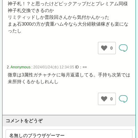
神子札！？と思ったけどピックアップだとプレミアム同様
神子札交換できるのか
リミティッドしか普段回さんから気付かんかった
まぁ石3000の方が貴重ハム今なら大分経験値稼ぎも楽にな
ったし
0
2.
Anonymous
:
2024/01/24(水) 12:34:05
ID：==
微章は3属性ガチャチケに毎月返還してる。手持ち次第では
未所持くるかもしれんし
0
コメントをどうぞ