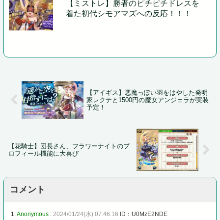
【ミストレ】勝者のピチピチドレスを
着た初代シモアマズへの反応！！！
【アイギス】悪魔っぽい羽をはやした発明
家レクテと1500円の魔女アンジェラが実装
予定！
【花騎士】団長さん、フラワーナイトのプ
ロフィール機能に大喜び
コメント
1.
Anonymous
:
2024/01/24(水) 07:46:16
ID：U0MzE2NDE