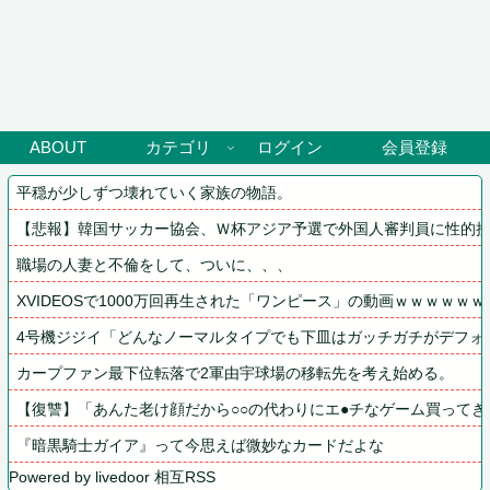
ABOUT
カテゴリ
ログイン
会員登録
平穏が少しずつ壊れていく家族の物語。
【悲報】韓国サッカー協会、Ｗ杯アジア予選で外国人審判員に性的
職場の人妻と不倫をして、ついに、、、
XVIDEOSで1000万回再生された「ワンピース」の動画ｗｗｗｗｗｗ
4号機ジジイ「どんなノーマルタイプでも下皿はガッチガチがデフォ
カープファン最下位転落で2軍由宇球場の移転先を考え始める。
【復讐】「あんた老け顔だから○○の代わりにエ●チなゲーム買って
『暗黒騎士ガイア』って今思えば微妙なカードだよな
Powered by livedoor 相互RSS