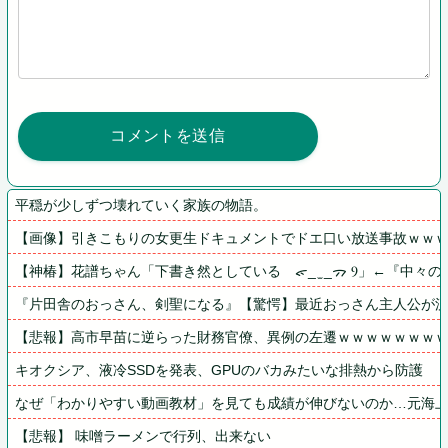
平穏が少しずつ壊れていく家族の物語。
【画像】引きこもりの女更生ドキュメントでドエ口い放送事故ｗｗ
【神椿】花譜ちゃん「下書き然としている　ᯠ_ ̫ _ᯄ Ⳋ」←『中
『片田舎のおっさん、剣聖になる』【驚愕】最近おっさん主人公が
【悲報】高市早苗に逆らった財務官僚、異例の左遷ｗｗｗｗｗｗｗ
キオクシア、液冷SSDを発表、GPUのバカみたいな排熱から防護
なぜ「わかりやすい動画教材」を見ても成績が伸びないのか…元海
【悲報】 味噌ラーメンで行列、出来ない