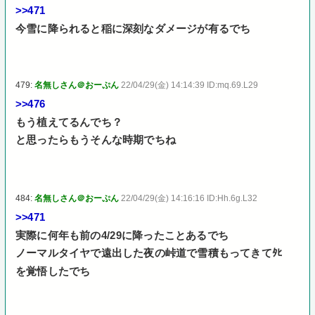
>>471
今雪に降られると稲に深刻なダメージが有るでち
479:
名無しさん＠おーぷん
22/04/29(金) 14:14:39 ID:mq.69.L29
>>476
もう植えてるんでち？
と思ったらもうそんな時期でちね
484:
名無しさん＠おーぷん
22/04/29(金) 14:16:16 ID:Hh.6g.L32
>>471
実際に何年も前の4/29に降ったことあるでち
ノーマルタイヤで遠出した夜の峠道で雪積もってきてﾀﾋ
を覚悟したでち