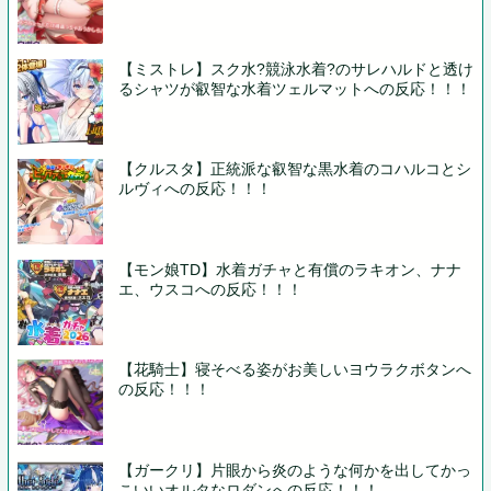
【ミストレ】スク水?競泳水着?のサレハルドと透け
るシャツが叡智な水着ツェルマットへの反応！！！
【クルスタ】正統派な叡智な黒水着のコハルコとシ
ルヴィへの反応！！！
【モン娘TD】水着ガチャと有償のラキオン、ナナ
エ、ウスコへの反応！！！
【花騎士】寝そべる姿がお美しいヨウラクボタンへ
の反応！！！
【ガークリ】片眼から炎のような何かを出してかっ
こいいオルタなロダンへの反応！！！