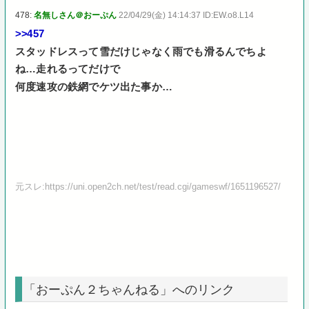
478:
名無しさん＠おーぷん
22/04/29(金) 14:14:37 ID:EW.o8.L14
>>457
スタッドレスって雪だけじゃなく雨でも滑るんでちよ
ね…走れるってだけで
何度速攻の鉄網でケツ出た事か…
元スレ:https://uni.open2ch.net/test/read.cgi/gameswf/1651196527/
「おーぷん２ちゃんねる」へのリンク