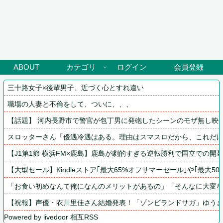
ABOUT
カテゴリ
ログイン
会員登録
三十路女子×後輩男子、近づく心とすれ違い
職場の人妻と不倫をして、ついに、、、
【話題】 河内長野市で警官が包丁男に発砲したシーンのモザ無し映
スロッターさん「優遇冷遇はある。理由はスマスロだから、これだ
【J1第1節 横浜FM×鹿島】鹿島が劇的すぎる逆転勝利で国立での開
【大型セール】Kindleストア｢最大65%オフサマーセール｣や｢最大50
「お食い初めなんて俺になんのメリットがあるの」「そんなに大変
【祝報】声優・衣川里佳さん結婚発表！「ゾンビランドサガ」ゆう
Powered by livedoor 相互RSS