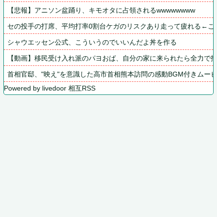
【悲報】アニソン盆踊り、キモオタに占領されるwwwwwwww
セの投手の打席、平均打率0割台ケガのリスクあり走って疲れる←こ
シャウエッセン公式、こういうのでいいんだよ丼を作る
【動画】移民受け入れ派のパヨおば、自分の家に来られたら全力で
首相官邸、"映え"を意識した高市首相熊本訪問の感動BGM付きムー
Powered by livedoor 相互RSS