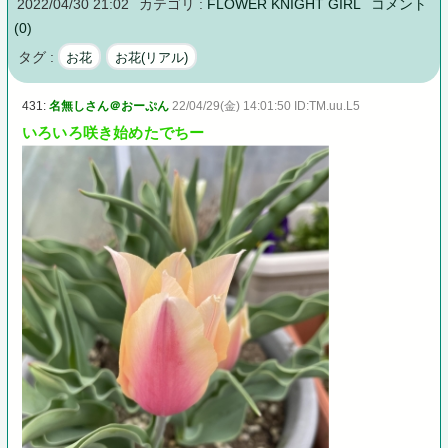
2022/04/30 21:02
カテゴリ :
FLOWER KNIGHT GIRL
コメント
(0)
タグ :
お花
お花(リアル)
431:
名無しさん＠おーぷん
22/04/29(金) 14:01:50 ID:TM.uu.L5
いろいろ咲き始めたでちー