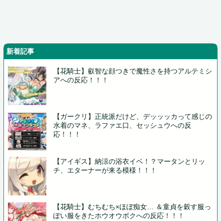
新着記事
【花騎士】叡智な顔つきで魔性さを持つアルテミシ
アへの反応！！！
【ガークリ】正統派だけど、デッッッカって感じの
水着のマネ、ラファエ口、セッシュウへの反
応！！！
【アイギス】納涼の浴衣イベ！？マータンとリッ
チ、エターナーが来る模様！！！
【花騎士】むちむち×ほぼ痴女… ＆童貞を穀す服っ
ぽい服をきたホウオウボクへの反応！！！