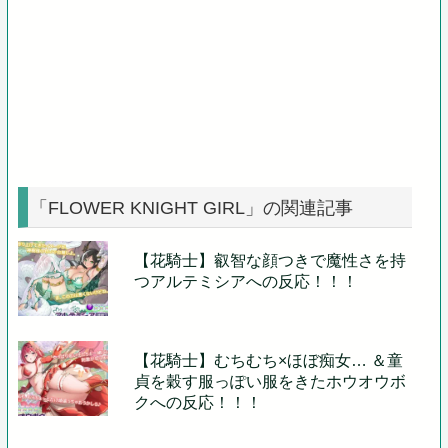
「FLOWER KNIGHT GIRL」の関連記事
【花騎士】叡智な顔つきで魔性さを持
つアルテミシアへの反応！！！
【花騎士】むちむち×ほぼ痴女… ＆童
貞を穀す服っぽい服をきたホウオウボ
クへの反応！！！