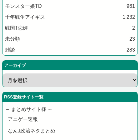
モンスター娘TD
961
千年戦争アイギス
1,232
戦国†恋姫
2
未分類
23
雑談
283
アーカイブ
RSS登録サイト一覧
～ まとめサイト様 ～
アニゲー速報
なんJ政治ネタまとめ