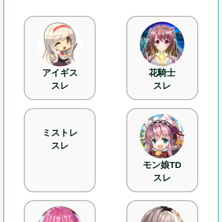
アイギス
花騎士
スレ
スレ
ミストレ
スレ
モン娘TD
スレ