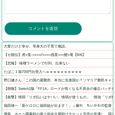
大変だけど幸せ。等身大の子育て物語。
【セ順位】虎=兎-====//====燕星===鯉=竜【8/6】
【悲報】 味噌ラーメンで行列、出来ない
たばこ１箱700円台突入へｗｗｗｗｗｗｗｗｗｗ
野口健さん「この国の避難所。本当に先進国か？ソマリア難民キャ
【朗報】Switch2版『FF14』ロードが長くなる不具合の修正パッチ
【衝撃】情弱「リボ払いはヤバい。情弱が使うもの」　情強「リボ
福田雄一「新ケロロに福田組が出ます！」→爆ﾀﾋ　ちいかわの監督
鹿島、ホーム開幕戦の第２節名古屋戦はチケット完売の見通し…国立