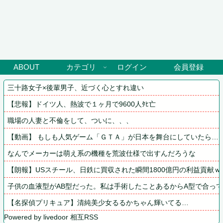
ABOUT
カテゴリ
ログイン
会員登録
三十路女子×後輩男子、近づく心とすれ違い
【悲報】ドイツ人、熱波で１ヶ月で9600人ﾀﾋ亡
職場の人妻と不倫をして、ついに、、、
【動画】 もしも人気ゲーム「ＧＴＡ」が日本を舞台にしていたら…
なんでメーカーは萌え系の機種を荒波仕様で出すんだろうな
【朗報】USスチール、日鉄に買収された瞬間1800億円の利益貢献
子供の血液型がAB型だった。私は手術したことあるからA型で合って
【名探偵プリキュア】清純美少女るるかちゃん輝いてる…
Powered by livedoor 相互RSS