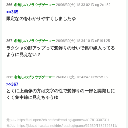
366:
名無しのブラウザゲーマー
26/06/30(火) 18:33:02 ID:og.2x.L52
>>365
限定なのをわかりやすくしましたゆ
367:
名無しのブラウザゲーマー
26/06/30(火) 18:34:10 ID:nE.i9.L25
ラクシャの顔アップって髪飾りのせいで集中線入ってる
ように見えない？
368:
名無しのブラウザゲーマー
26/06/30(火) 18:43:47 ID:xk.vx.L6
>>367
とくに上画像の方は文字の性で髪飾りの一部と認識しに
くく集中線に見えちゃうゆ
元スレ:https://uni.open2ch.net/test/read.cgi/gameswf/1781330731/
元スレ:https://jbbs.shitaraba.net/bbs/read.cgi/game/61539/1782726311/