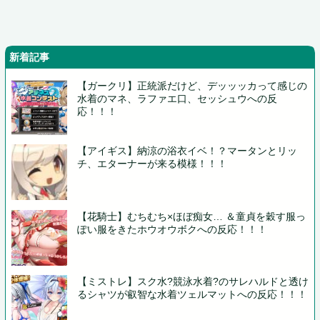
新着記事
【ガークリ】正統派だけど、デッッッカって感じの
水着のマネ、ラファエ口、セッシュウへの反
応！！！
【アイギス】納涼の浴衣イベ！？マータンとリッ
チ、エターナーが来る模様！！！
【花騎士】むちむち×ほぼ痴女… ＆童貞を穀す服っ
ぽい服をきたホウオウボクへの反応！！！
【ミストレ】スク水?競泳水着?のサレハルドと透け
るシャツが叡智な水着ツェルマットへの反応！！！