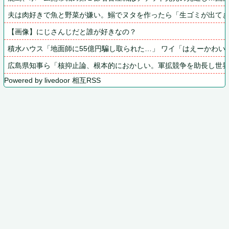
夫は肉好きで魚と野菜が嫌い。鰯でヌタを作ったら「生ゴミが出て
【画像】にじさんじだと誰が好きなの？
積水ハウス「地面師に55億円騙し取られた…」 ワイ「はえーかわい
広島県知事ら「核抑止論、根本的におかしい。軍拡競争を助長し世
Powered by livedoor 相互RSS