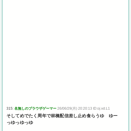
315:
名無しのブラウザゲーマー
26/06/29(月) 20:20:13 ID:oj.vd.L1
そしてめでたく周年で林檎配信差し止め食らうゆ ゆー
っゆっゆっゆ