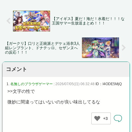
【アイギス】夏だ！海だ！水着だ！！！な
王国サマー生放送まとめ！！！
【ガークリ】口リと正統派とデケェ浴衣3人
組レンブラント、ドナテッロ、セザンヌへ
の反応！！！
コメント
1.
名無しのブラウザゲーマー
:
2026/07/05(日) 06:32:48
ID：I4ODE5MjQ
>>文字の性で
微妙に間違ってはいないのが良い味出してるな
+3