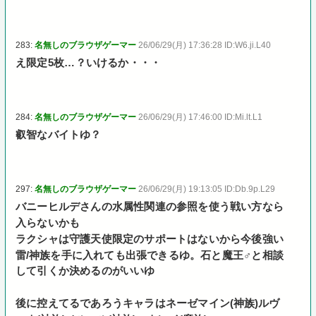
283:
名無しのブラウザゲーマー
26/06/29(月) 17:36:28 ID:W6.ji.L40
え限定5枚…？いけるか・・・
284:
名無しのブラウザゲーマー
26/06/29(月) 17:46:00 ID:Mi.lt.L1
叡智なバイトゆ？
297:
名無しのブラウザゲーマー
26/06/29(月) 19:13:05 ID:Db.9p.L29
バニーヒルデさんの水属性関連の参照を使う戦い方なら
入らないかも
ラクシャは守護天使限定のサポートはないから今後強い
雷/神族を手に入れても出張できるゆ。石と魔王♂と相談
して引くか決めるのがいいゆ
後に控えてるであろうキャラはネーゼマイン(神族)ルヴ