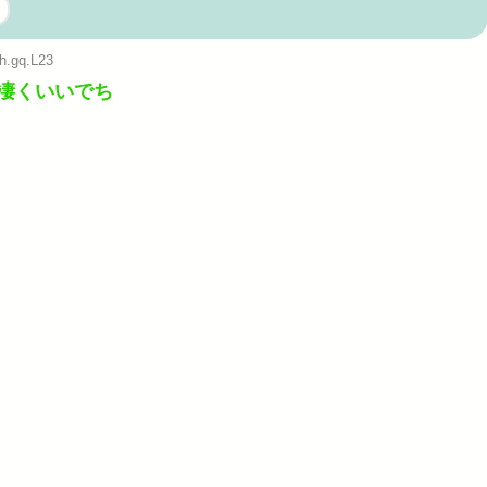
談
助長し世...
h.gq.L23
Powered by livedoor 相互RSS
凄くいいでち