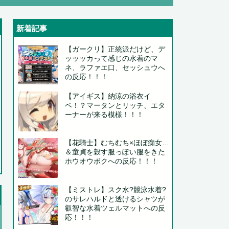
新着記事
..
【ガークリ】正統派だけど、デ
ッッッカって感じの水着のマ
..
ネ、ラファエ口、セッシュウへ
の反応！！！
【アイギス】納涼の浴衣イ
ベ！？マータンとリッチ、エタ
ーナーが来る模様！！！
【花騎士】むちむち×ほぼ痴女…
＆童貞を穀す服っぽい服をきた
.
ホウオウボクへの反応！！！
【ミストレ】スク水?競泳水着?
..
のサレハルドと透けるシャツが
.
叡智な水着ツェルマットへの反
応！！！