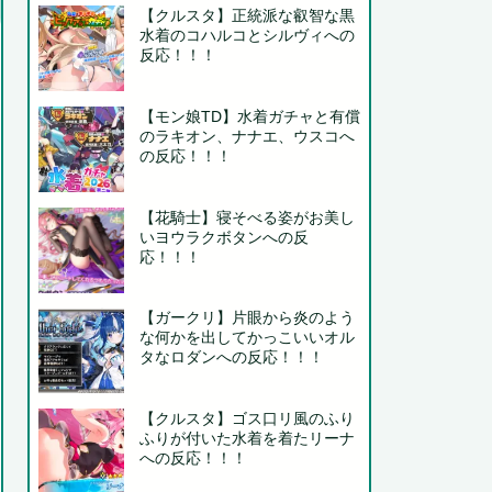
【クルスタ】正統派な叡智な黒
水着のコハルコとシルヴィへの
反応！！！
【モン娘TD】水着ガチャと有償
のラキオン、ナナエ、ウスコへ
の反応！！！
【花騎士】寝そべる姿がお美し
いヨウラクボタンへの反
応！！！
【ガークリ】片眼から炎のよう
な何かを出してかっこいいオル
タなロダンへの反応！！！
【クルスタ】ゴス口リ風のふり
ふりが付いた水着を着たリーナ
への反応！！！