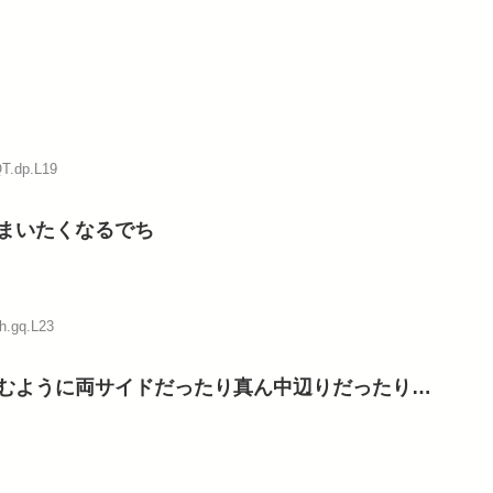
QT.dp.L19
まいたくなるでち
h.gq.L23
むように両サイドだったり真ん中辺りだったり…