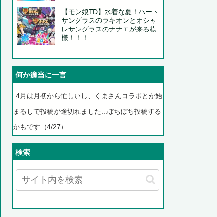
【モン娘TD】水着な夏！ハート
サングラスのラキオンとオシャ
レサングラスのナナエが来る模
様！！！
何か適当に一言
4月は月初から忙しいし、くまさんコラボとか始
まるしで投稿が途切れました...ぼちぼち投稿する
かもです（4/27）
検索