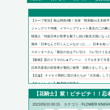
【カープ実況】秋山翔吾4番！先発「岡本駿vs又木鉄平」
ジャングリア沖縄、イマーシブフォート東京の二の舞にな
韓国人「何故日本が世界を魅了し続け観光大国になったの
海外「日本なんて行くんじゃなかった…」 日本を知って
スロッターさん「最近の台はアレ引け、コレ引けうるさい
【動画】昔のドラマのレ●プシーン、リアルすぎて今見る
日本共産党の街宣車が電柱に衝突「居眠りをしてしまった
【正論】 ナイナイ岡村に世の夫たちが『大共感』してし
【ナイトレイン】🐔遺物の到達点
国民民主党や共産党と一緒に消費税減税に反対していた中
【花騎士】紫！ピチピチ！！忍
【遊戯王】サイバーストラクはなんなんこれ？
2022/05/10 00:15
カテゴリ :
FLOWER KNIGH
【スパロボ】インパクトやアルファ外伝くらいのバランス