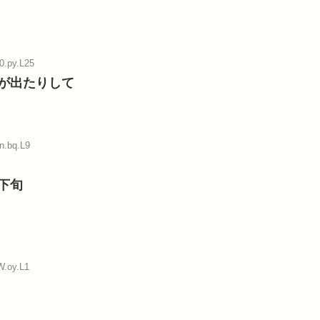
0.py.L25
が出たりして
n.bq.L9
下旬
W.oy.L1