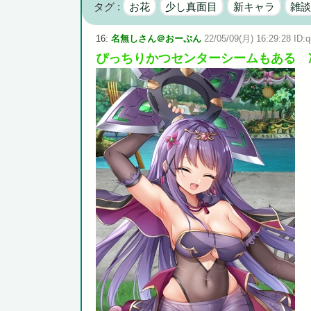
タグ :
お花
少し真面目
新キャラ
雑
広島県知事ら「核抑止論、根本的におかしい。軍拡競争を
16:
名無しさん＠おーぷん
22/05/09(月) 16:29:28 ID:q
ぴっちりかつセンターシームもある 
Powered by livedoor 相互RSS