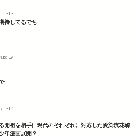
RF.se.L5
期待してるでち
n.bq.L9
で
V7.se.L9
る開祖を相手に現代のそれぞれに対応した愛染流花騎
少年漫画展開？