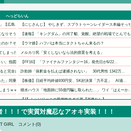
へっどらいん
【広島...
【にじさんじ】 やしきず、スプラトゥーンレイダース本編そっち.
りそうｗ...
【速報】「キングダム」の河了貂、覚醒。絶望の戦場でとんでもな.
か？その...
【ウマ娘】ハフバは本当にタクトちゃん来るの？
しまった...
メルカリ民「安くしないなら法的措置を考える」
。指図す...
【FF16】 「ファイナルファンタジー16」発売日が6/22...
と完全に...
詐欺師「保釈金を払えば逮捕されない」　30代男性 1342万...
」同乗し...
【株価】日経平均終値930円安、SK好決算「力不足」　AI過...
まうｗｗ...
積水ハウス「地面師に55億円騙し取られた…」 ワイ「はえーか..
【J】ムッソリーニの最後怖すぎて草【画像なし】
道改革連...
【高校野球】青森山田のユニフォームが話題沸騰！称賛続々 「涼.
者！！！で実質対魔忍なアオキ実装！！！
【財務省】エース級の財務官僚・一松旬氏が“異例転出”へ！？官..
T GIRL
コメント(0)
求む！！...