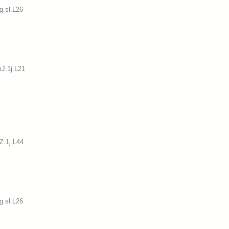
g.sl.L26
J.1j.L21
Z.1j.L44
g.sl.L26