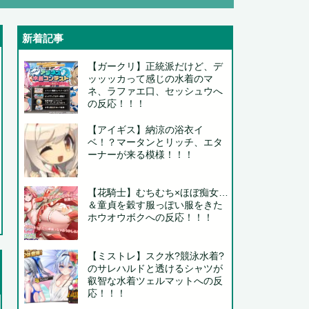
新着記事
【ガークリ】正統派だけど、デ
ッッッカって感じの水着のマ
ネ、ラファエ口、セッシュウへ
の反応！！！
.
【アイギス】納涼の浴衣イ
ベ！？マータンとリッチ、エタ
ーナーが来る模様！！！
..
..
【花騎士】むちむち×ほぼ痴女…
＆童貞を穀す服っぽい服をきた
ホウオウボクへの反応！！！
【ミストレ】スク水?競泳水着?
のサレハルドと透けるシャツが
.
叡智な水着ツェルマットへの反
応！！！