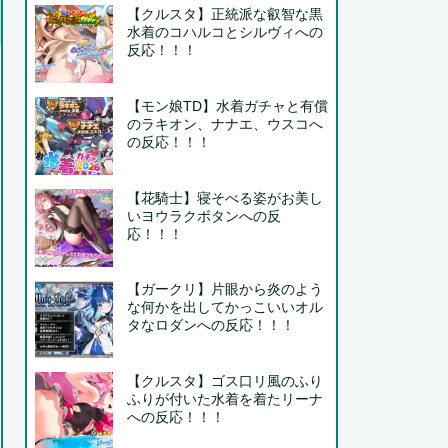
【クルスタ】正統派な叡智な黒
水着のコハルコとシルヴィへの
反応！！！
【モン娘TD】水着ガチャと有償
のラキオン、ナナエ、ウスコへ
の反応！！！
【花騎士】寝そべる姿がお美し
いヨウラクボタンへの反
応！！！
【ガークリ】片眼から炎のよう
な何かを出してかっこいいオル
タなロダンへの反応！！！
【クルスタ】ゴス口リ風のふり
ふりが付いた水着を着たリーナ
への反応！！！