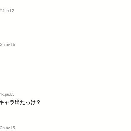
Y4.fh.L2
:Gh.av.L5
4k.pu.L5
キャラ出たっけ？
:Gh.av.L5