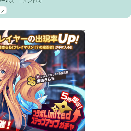
ガールズ
コメント(0)
助長し世...
ャラ
Powered by livedoor 相互RSS