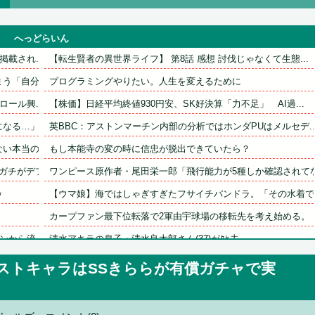
へっどらいん
載され...
【転生賢者の異世界ライフ】 第8話 感想 討伐じゃなくて生態...
「自分た...
プログラミングやりたい。人生を変えるために
ール興...
【株価】日経平均終値930円安、SK好決算「力不足」　AI過...
になる…」
英BBC：アストンマーチン内部の分析ではホンダPUはメルセデ..
本当の理...
もし本能寺の変の時に信忠が脱出できていたら？
チがデフ...
ワンピース原作者・尾田栄一郎「飛行能力が5種しか確認されてな.
ｗ
【ウマ娘】海ではしゃぎすぎたフサイチパンドラ。「その水着でお.
カープファン最下位転落で2軍由宇球場の移転先を考え始める。
から流...
清水アキラの息子・清水良太郎さん(37)がﾀﾋ去
..
19歳美少女モデル、CMの妖精姿が可愛すぎて見入る人続出
ストキャラはSSきららが有償ガチャで実
積水ハウス「地面師に55億円騙し取られた…」 ワイ「はえーか..
..