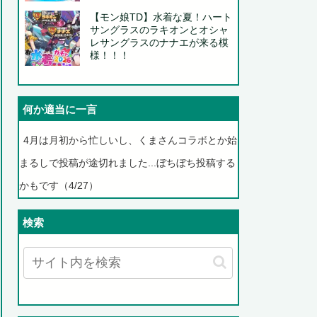
【モン娘TD】水着な夏！ハート
サングラスのラキオンとオシャ
レサングラスのナナエが来る模
様！！！
何か適当に一言
4月は月初から忙しいし、くまさんコラボとか始
まるしで投稿が途切れました...ぼちぼち投稿する
かもです（4/27）
検索