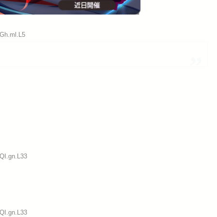
:Gh.ml.L5
:QI.gn.L33
:QI.gn.L33