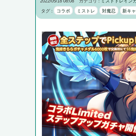
2022/05/18 08:08
カテゴリ :
ミストトレイン
広島県知事ら「核抑止論、根本的におかしい。軍拡競争を
タグ :
コラボ
ミストレ
対魔忍
新キ
Powered by livedoor 相互RSS