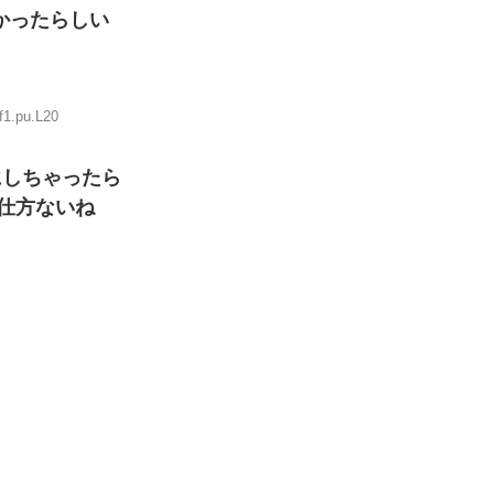
かったらしい
f1.pu.L20
にしちゃったら
仕方ないね