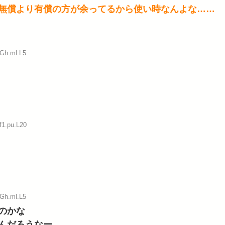
無償より有償の方が余ってるから使い時なんよな……
:Gh.ml.L5
f1.pu.L20
:Gh.ml.L5
のかな
んだろうなー