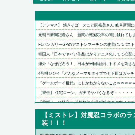
【デレマス】 焼きそば　スこと関裕美さん 岐阜新聞に掲
元朝日新聞記者さん　新聞の軽減税率の闇に触れてしまう
F1ハンガリーGPのアストンマーチンの改善にパパストロ
韓国人「日本でヤバい作品ばかりアニメ化してて心配
海外「なぜだろう！」日本が米国経済にトドメを刺さない
4号機ジジイ「どんなノーマルタイプでも下皿はガッチガ
『ゲームボーイ世代』にしかわからないことｗｗｗｗ
【警告】 住宅ローン、ガチでヤバくなるぞ・・・・・
「盆踊り」は騒音か 苦情数件会場半減 無音の中イヤホン
中国企業Zbtlink製ルーター20機種にバックドア、外部か.
【ミストレ】対魔忍コラボのラ
明日の銀だこ、1舟88円（各店先着88名限定）
装！！！
任天堂「今期中にSwitch2ソフトを6000万本売る（現在.