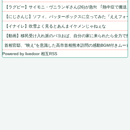
【ラグビー】サイモニ・ヴニランギさん(26)が急ﾀﾋ 「熱中症で搬送」　
【にじさんじ】ソフィ、バッターボックスに立ってみた『ええフォ
【イナイレ】吹雪よく見るとあんまイケメンじゃねぇな
【動画】移民受け入れ派のパヨおば、自分の家に来られたら全力で
首相官邸、"映え"を意識した高市首相熊本訪問の感動BGM付きムー
Powered by livedoor 相互RSS