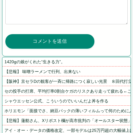
1420gの娘がくれた“生きる力”。
【悲報】 味噌ラーメンで行列、出来ない
【阪神】京セラDの観客が一斉に帰路につく寂しい光景　８回代打立
セの投手の打席、平均打率0割台ケガのリスクあり走って疲れる←こ
シャウエッセン公式、こういうのでいいんだよ丼を作る
ホリエモン「面接でさ、納豆パックの薄いフィルムって何のために
【悲報】蓮舫さん、Xリポスト欄が高市批判の「オールスター状態」
アイ・オー・データの価格改定、一部モデルは25万円超の大幅値上