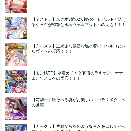
【ミストレ】スク水?競泳水着?のサレハルドと透け
るシャツが叡智な水着ツェルマットへの反応！！！
【クルスタ】正統派な叡智な黒水着のコハルコとシ
ルヴィへの反応！！！
【モン娘TD】水着ガチャと有償のラキオン、ナナ
エ、ウスコへの反応！！！
【花騎士】寝そべる姿がお美しいヨウラクボタンへ
の反応！！！
【ガークリ】片眼から炎のような何かを出してかっ