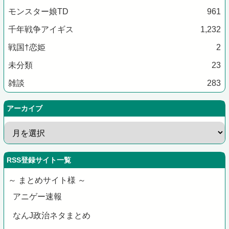
モンスター娘TD
961
千年戦争アイギス
1,232
戦国†恋姫
2
未分類
23
雑談
283
アーカイブ
RSS登録サイト一覧
～ まとめサイト様 ～
アニゲー速報
なんJ政治ネタまとめ