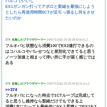
ハルコでいいし
EX1ガンガン打ってアポロと梨緒を最強にしよう
としたら再使用時間6CTが足引っ張るし何をさせ
たいのか
374:
名無しのブラウザゲーマー
24/07/12(金) 20:28:38 ID:kI.it.L2
フルオバヒ状態なら消費100でEX2連打できるの
はコハルコやバレせつなと差別化できてると思う
ノーツ加速と相まって痒い所に手が届く感じでは
ある
376:
名無しのブラウザゲーマー
24/07/12(金) 20:35:49 ID:I3.zs.L2
>>374
フルオバヒになった時点で1CTループは完成して
ると思うし維持なら梨緒だけでもできる上
消費1本になっても最終的にEX上昇積んでEX2を3