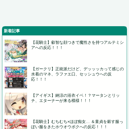
新着記事
【花騎士】叡智な顔つきで魔性さを持つアルテミシ
アへの反応！！！
【ガークリ】正統派だけど、デッッッカって感じの
水着のマネ、ラファエ口、セッシュウへの反
応！！！
【アイギス】納涼の浴衣イベ！？マータンとリッ
チ、エターナーが来る模様！！！
【花騎士】むちむち×ほぼ痴女… ＆童貞を穀す服っ
ぽい服をきたホウオウボクへの反応！！！