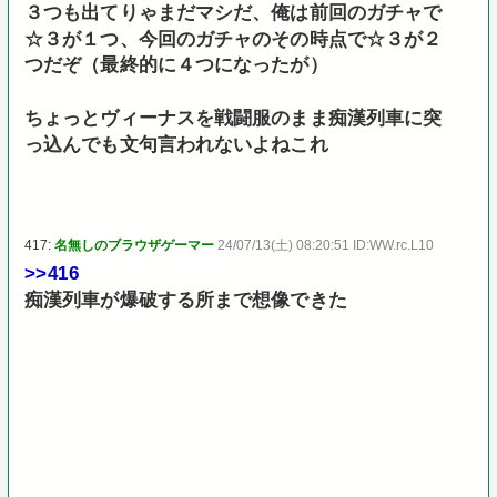
３つも出てりゃまだマシだ、俺は前回のガチャで
☆３が１つ、今回のガチャのその時点で☆３が２
つだぞ（最終的に４つになったが）
ちょっとヴィーナスを戦闘服のまま痴漢列車に突
っ込んでも文句言われないよねこれ
417:
名無しのブラウザゲーマー
24/07/13(土) 08:20:51 ID:WW.rc.L10
>>416
痴漢列車が爆破する所まで想像できた