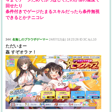
回せたり
条件付きでゲージたまるスキルだったら条件無視
できるとかナニコレ
344:
名無しのブラウザゲーマー
24/07/12(金) 18:23:26 ID:3C.lq.L10
ただいまー
姦 すぞオラァ！