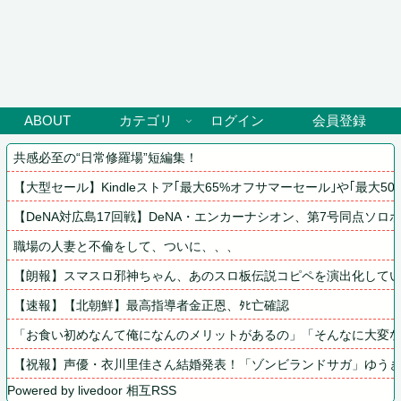
ABOUT
カテゴリ
ログイン
会員登録
共感必至の“日常修羅場”短編集！
【大型セール】Kindleストア｢最大65%オフサマーセール｣や｢最大50
【DeNA対広島17回戦】DeNA・エンカーナシオン、第7号同点ソ
職場の人妻と不倫をして、ついに、、、
【朗報】スマスロ邪神ちゃん、あのスロ板伝説コピペを演出化して
【速報】【北朝鮮】最高指導者金正恩、ﾀﾋ亡確認
「お食い初めなんて俺になんのメリットがあるの」「そんなに大変
【祝報】声優・衣川里佳さん結婚発表！「ゾンビランドサガ」ゆう
Powered by livedoor 相互RSS