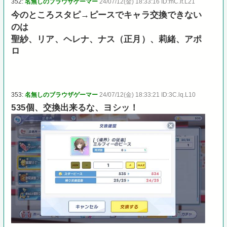
352:
名無しのブラウザゲーマー
24/07/12(金) 18:33:16 ID:mC.it.L21
今のところスタピ→ピースでキャラ交換できない
のは
聖紗、リア、ヘレナ、ナス（正月）、莉緒、アポ
ロ
353:
名無しのブラウザゲーマー
24/07/12(金) 18:33:21 ID:3C.lq.L10
535個、交換出来るな、ヨシッ！