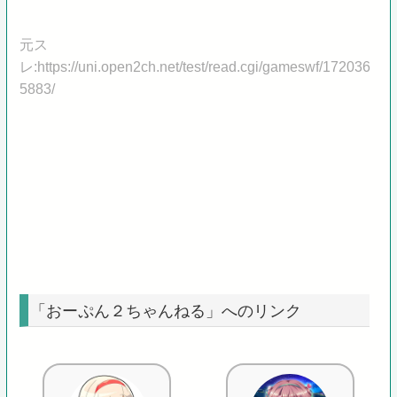
元ス
レ:https://uni.open2ch.net/test/read.cgi/gameswf/172036
5883/
「おーぷん２ちゃんねる」へのリンク