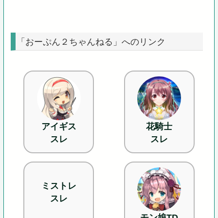
「おーぷん２ちゃんねる」へのリンク
アイギス
花騎士
スレ
スレ
ミストレ
スレ
モン娘TD