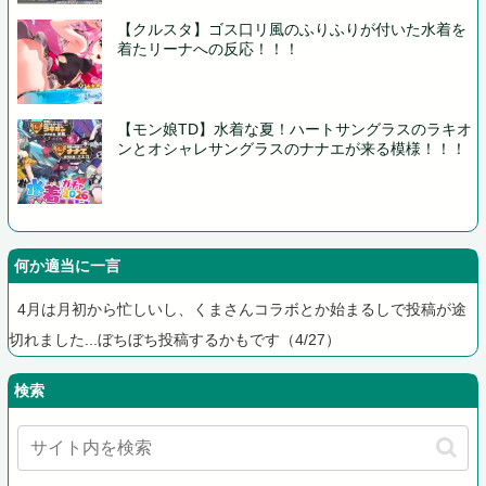
【クルスタ】ゴス口リ風のふりふりが付いた水着を
着たリーナへの反応！！！
【モン娘TD】水着な夏！ハートサングラスのラキオ
ンとオシャレサングラスのナナエが来る模様！！！
何か適当に一言
4月は月初から忙しいし、くまさんコラボとか始まるしで投稿が途
切れました...ぼちぼち投稿するかもです（4/27）
検索