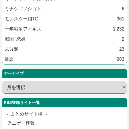
ミナシゴノシゴト
6
モンスター娘TD
961
千年戦争アイギス
1,232
戦国†恋姫
2
未分類
23
雑談
283
アーカイブ
RSS登録サイト一覧
～ まとめサイト様 ～
アニゲー速報