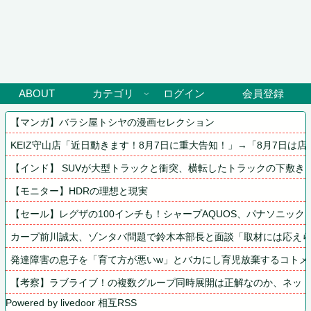
ABOUT
カテゴリ
ログイン
会員登録
【マンガ】バラシ屋トシヤの漫画セレクション
KEIZ守山店「近日動きます！8月7日に重大告知！」→「8月7日は
【インド】 SUVが大型トラックと衝突、横転したトラックの下敷きに
【モニター】HDRの理想と現実
【セール】レグザの100インチも！シャープAQUOS、パナソニッ
カープ前川誠太、ゾンタバ問題で鈴木本部長と面談「取材には応え
発達障害の息子を「育て方が悪いw」とバカにし育児放棄するコトメ
【考察】ラブライブ！の複数グループ同時展開は正解なのか、ネッ
Powered by livedoor 相互RSS