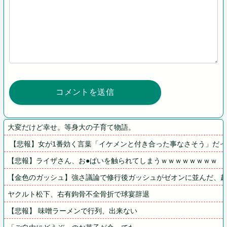
大変だけど幸せ。等身大の子育て物語。
 【悲報】女が1番効く言葉「イケメンと付き合った事なさそう」だ
【悲報】ライザさん、お●ぱいを触られてしまうｗｗｗｗｗｗｗｗ
【金色のガッシュ】強さ議論で修行後ガッシュがゼオンに並んだ、
ヤクルト松下、右有鉤骨不全骨折で球宴辞退
【悲報】 味噌ラーメンで行列、出来ない