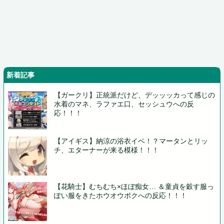
新着記事
【ガークリ】正統派だけど、デッッッカって感じの
水着のマネ、ラファエ口、セッシュウへの反
応！！！
【アイギス】納涼の浴衣イベ！？マータンとリッ
チ、エターナーが来る模様！！！
【花騎士】むちむち×ほぼ痴女… ＆童貞を穀す服っ
ぽい服をきたホウオウボクへの反応！！！