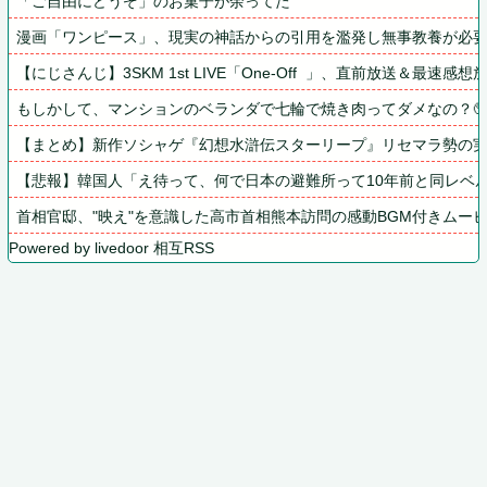
「ご自由にどうぞ」のお菓子が余ってた
漫画「ワンピース」、現実の神話からの引用を濫発し無事教養が必
【にじさんじ】3SKM 1st LIVE「One-Off  」、直前放送＆最速感
もしかして、マンションのベランダで七輪で焼き肉ってダメなの？
【まとめ】新作ソシャゲ『幻想水滸伝スターリープ』リセマラ勢の実態→
【悲報】韓国人「え待って、何で日本の避難所って10年前と同レベル
首相官邸、"映え"を意識した高市首相熊本訪問の感動BGM付きムー
Powered by livedoor 相互RSS