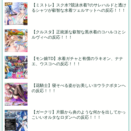
【ミストレ】スク水?競泳水着?のサレハルドと透け
るシャツが叡智な水着ツェルマットへの反応！！！
【クルスタ】正統派な叡智な黒水着のコハルコとシ
ルヴィへの反応！！！
【モン娘TD】水着ガチャと有償のラキオン、ナナ
エ、ウスコへの反応！！！
【花騎士】寝そべる姿がお美しいヨウラクボタンへ
の反応！！！
【ガークリ】片眼から炎のような何かを出してかっ
こいいオルタなロダンへの反応！！！