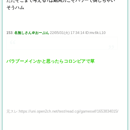
ただそこまで考える?は結局力こそパワーで倒しちゃい
そうハム
153:
名無しさん＠おーぷん
22/05/31(火) 17:34:14 ID:mv.6k.L10
バラブーメインかと思ったらコロンビアで草
元スレ:https://uni.open2ch.net/test/read.cgi/gameswf/1653834015/