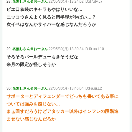
28:
名無しさん＠おーぷん
22/05/30(月) 13:24:02 ID:d7.dv.L7
ピエ口衣装のキャラもやはりいいな…
ニッコウさんよく見ると南半球がやばい…？
次イベはなんかサイバーな感じなんだろうか
29:
名無しさん＠おーぷん
22/05/30(月) 13:30:34 ID:i0.ua.L10
そろそろパールデューもきそうだな
来月の限定が怪しそうか
30:
名無しさん＠おーぷん
22/05/30(月) 13:46:04 ID:Fa.qr.L2
サポーターとディフェンダーでどっちも書いてある事に
ついては強みを感じない…
まぁ回すだろうけどアタッカー以外はインフレの段階進
ませない感じなんだろか