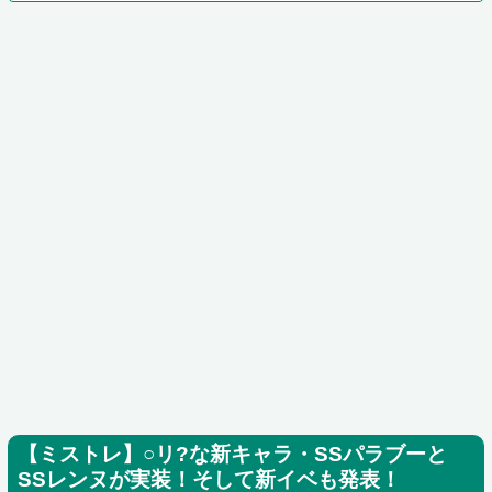
【ミストレ】○リ?な新キャラ・SSパラブーと
SSレンヌが実装！そして新イベも発表！