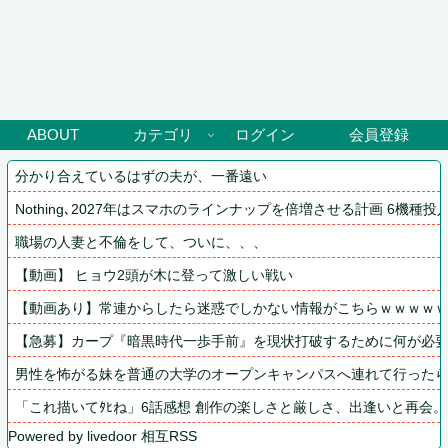
ABOUT
カテゴリ
ログイン
会員登録
分かり合えているはずの夫が、一番遠い
Nothing､2027年はスマホのラインナップを倍増させる計画 6機種投
職場の人妻と不倫をして、ついに、、、
【動画】 ヒョウ2頭が木に登って激しい戦い
【動画あり】常連からしたら迷惑でしかない情報がこちらｗｗｗｗ
【急募】カープ『暗黒時代一歩手前』を現状打破するために何が必
男性を怖がる妹を普通の大学のオープンキャンパスへ連れて行った
「これ描いてﾀﾋね」6話感想 創作の楽しさと厳しさ、出逢いと再会
Powered by livedoor 相互RSS