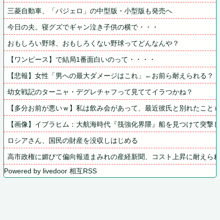
三菱自動車、「パジェロ」の中型版・小型版も発売へ
今日の夫。寝グズでギャン泣き子供の横で・・・
おもしろい野球、おもしろくない野球ってどんなんや？
【ワンピース】で結局1番面白いのって・・・・
【悲報】女性「男への最大ダメージはこれ」←お前ら耐えられる？
幼女戦記のターニャ・デグレチャフって見ててイラつかね？
【多分お前が悪いｗ】私は飲み会があって、最近彼氏と別れたこと
【画像】イブラヒム：大航海時代『筏強化界隈』船を見つけて突撃し
ロシアさん、国民の財産を没収しはじめる
高市政権に媚びて偏向報道まみれの産経新聞、コスト上昇に耐えられ
Powered by livedoor 相互RSS