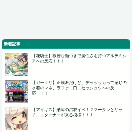
新着記事
【花騎士】叡智な顔つきで魔性さを持つアルテミシ
アへの反応！！！
【ガークリ】正統派だけど、デッッッカって感じの
水着のマネ、ラファエ口、セッシュウへの反
応！！！
【アイギス】納涼の浴衣イベ！？マータンとリッ
チ、エターナーが来る模様！！！