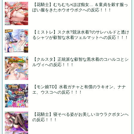
【花騎士】むちむち×ほぼ痴女… ＆童貞を穀す服っ
ぽい服をきたホウオウボクへの反応！！！
【ミストレ】スク水?競泳水着?のサレハルドと透け
るシャツが叡智な水着ツェルマットへの反応！！！
【クルスタ】正統派な叡智な黒水着のコハルコとシ
ルヴィへの反応！！！
【モン娘TD】水着ガチャと有償のラキオン、ナナ
エ、ウスコへの反応！！！
【花騎士】寝そべる姿がお美しいヨウラクボタンへ
の反応！！！