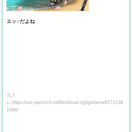
エッ○だよね
元ス
レ:https://uni.open2ch.net/test/read.cgi/gameswf/172138
1948/