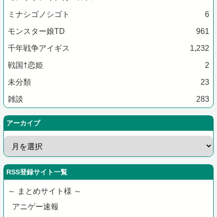
ミナシゴノシゴト
6
モンスター娘TD
961
千年戦争アイギス
1,232
戦国†恋姫
2
未分類
23
雑談
283
アーカイブ
RSS登録サイト一覧
～ まとめサイト様 ～
アニゲー速報