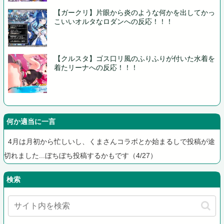
【ガークリ】片眼から炎のような何かを出してかっ
こいいオルタなロダンへの反応！！！
【クルスタ】ゴス口リ風のふりふりが付いた水着を
着たリーナへの反応！！！
何か適当に一言
4月は月初から忙しいし、くまさんコラボとか始まるしで投稿が途
切れました...ぼちぼち投稿するかもです（4/27）
検索