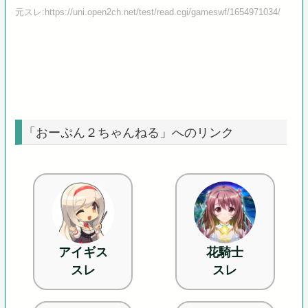
元スレ:https://uni.open2ch.net/test/read.cgi/gameswf/1654971034/
「おーぷん２ちゃんねる」へのリンク
アイギス
花騎士
スレ
スレ