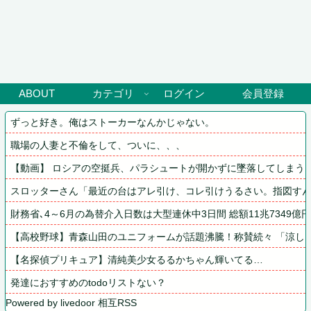
ABOUT
カテゴリ
ログイン
会員登録
ずっと好き。俺はストーカーなんかじゃない。
職場の人妻と不倫をして、ついに、、、
【動画】 ロシアの空挺兵、パラシュートが開かずに墜落してしまう
スロッターさん「最近の台はアレ引け、コレ引けうるさい。指図す
財務省､4～6月の為替介入日数は大型連休中3日間 総額11兆7349億円 
【高校野球】青森山田のユニフォームが話題沸騰！称賛続々 「涼し
【名探偵プリキュア】清純美少女るるかちゃん輝いてる…
発達におすすめのtodoリストない？
Powered by livedoor 相互RSS