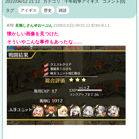
2022/06/12 21:12
カテゴリ :
千年戦争アイギス
コメント(0)
タグ :
アイギス
歴史
雑談
470:
名無しさん＠おーぷん
22/06/12(日) 08:01:12 ID:bn.0i.L1
懐かしい画像を見つけた
そういやこんな事件もあったな……