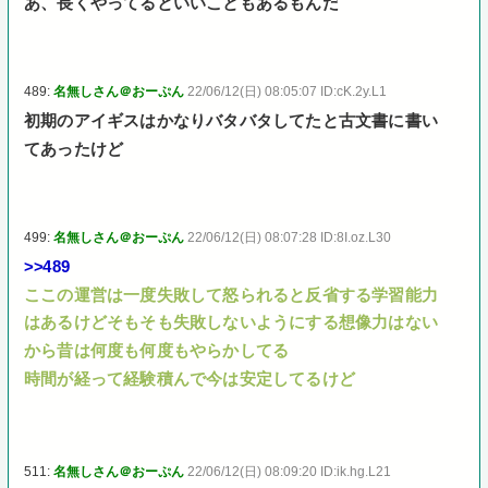
あ、長くやってるといいこともあるもんだ
489:
名無しさん＠おーぷん
22/06/12(日) 08:05:07 ID:cK.2y.L1
初期のアイギスはかなりバタバタしてたと古文書に書い
てあったけど
499:
名無しさん＠おーぷん
22/06/12(日) 08:07:28 ID:8I.oz.L30
>>489
ここの運営は一度失敗して怒られると反省する学習能力
はあるけどそもそも失敗しないようにする想像力はない
から昔は何度も何度もやらかしてる
時間が経って経験積んで今は安定してるけど
511:
名無しさん＠おーぷん
22/06/12(日) 08:09:20 ID:ik.hg.L21