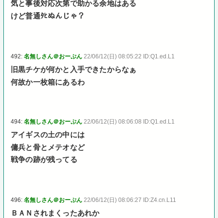
気と事後対応次第で助かる余地はある
けど普通ﾀﾋぬんじゃ？
492:
名無しさん＠おーぷん
22/06/12(日) 08:05:22 ID:Q1.ed.L1
旧黒チケが何かと入手できたからなぁ
何故か一枚箱にあるわ
494:
名無しさん＠おーぷん
22/06/12(日) 08:06:08 ID:Q1.ed.L1
アイギスの土の中には
傭兵と骨とメテオなど
戦争の跡が残ってる
496:
名無しさん＠おーぷん
22/06/12(日) 08:06:27 ID:Z4.cn.L11
ＢＡＮされまくったあれか