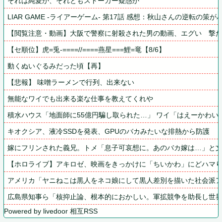
それは純愛か、それともストーカー疑惑か
LIAR GAME -ライアーゲーム- 第17話 感想：秋山さんの逆転の策
【閲覧注意・動画】大阪で警察に射殺された男の動画、エグい　撃た
【セ順位】虎=兎-====//====燕星===鯉=竜【8/6】
動くぬいぐるみだった頃【再】
【悲報】 味噌ラーメンで行列、出来ない
無能なワイでも出来る楽な仕事を教えてくれや
積水ハウス「地面師に55億円騙し取られた…」 ワイ「はえーかわい
キオクシア、液冷SSDを発表、GPUのバカみたいな排熱から防護
嫁にフリンされた義兄。トメ「息子可哀想に。あのバカ嫁は…」と
【ホロライブ】アキロゼ、映画をきっかけに「ちいかわ」にどハマり
アメリカ「ヤニねこは黒人をネコ娘にして黒人差別を描いた社会派
広島県知事ら「核抑止論、根本的におかしい。軍拡競争を助長し世
Powered by livedoor 相互RSS