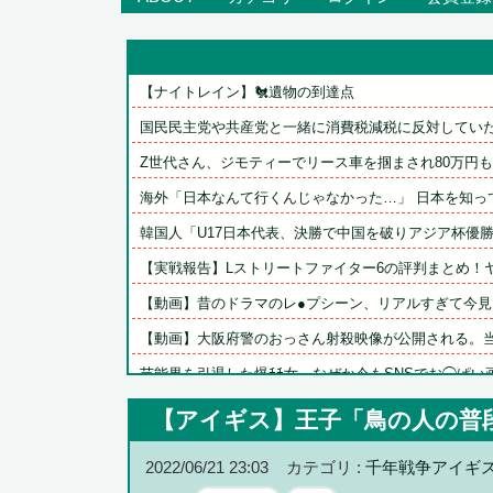
【ナイトレイン】🐔遺物の到達点
国民民主党や共産党と一緒に消費税減税に反対していた中
Z世代さん、ジモティーでリース車を掴まされ80万円もだ
海外「日本なんて行くんじゃなかった…」 日本を知って
韓国人「U17日本代表、決勝で中国を破りアジア杯優勝（
【実戦報告】Lストリートファイター6の評判まとめ！ヤレ
【動画】昔のドラマのレ●プシーン、リアルすぎて今見る
【動画】大阪府警のおっさん射殺映像が公開される。当然
芸能界を引退した爆ﾁﾁ女、なぜか今もSNSでお◯ぱい画
カープ小園＆ファビ、巨人又木から逆転タイムリー！秋山
【アイギス】王子「鳥の人の普
【遊戯王】サイバーストラクはなんなんこれ？
2022/06/21 23:03
カテゴリ :
千年戦争アイギ
【スパロボ】インパクトやアルファ外伝くらいのバランス