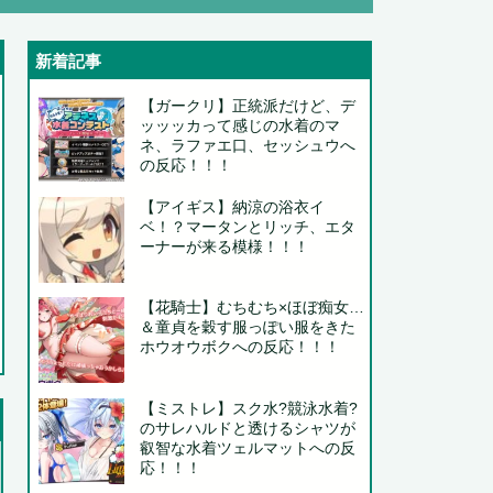
新着記事
【ガークリ】正統派だけど、デ
ッッッカって感じの水着のマ
ネ、ラファエ口、セッシュウへ
の反応！！！
【アイギス】納涼の浴衣イ
ベ！？マータンとリッチ、エタ
ーナーが来る模様！！！
..
..
【花騎士】むちむち×ほぼ痴女…
＆童貞を穀す服っぽい服をきた
..
ホウオウボクへの反応！！！
」
【ミストレ】スク水?競泳水着?
.
のサレハルドと透けるシャツが
.
叡智な水着ツェルマットへの反
応！！！