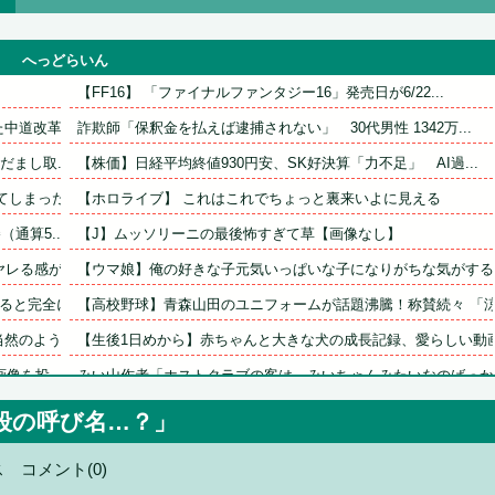
へっどらいん
【FF16】 「ファイナルファンタジー16」発売日が6/22...
道改革連...
詐欺師「保釈金を払えば逮捕されない」　30代男性 1342万...
まし取...
【株価】日経平均終値930円安、SK好決算「力不足」　AI過...
しまった...
【ホロライブ】 これはこれでちょっと裏来いよに見える
通算5...
【J】ムッソリーニの最後怖すぎて草【画像なし】
る感が...
【ウマ娘】俺の好きな子元気いっぱいな子になりがちな気がする。.
と完全に...
【高校野球】青森山田のユニフォームが話題沸騰！称賛続々 「涼.
のように...
【生後1日めから】赤ちゃんと大きな犬の成長記録、愛らしい動画.
像を投...
みい山作者「ホストクラブの客は、みいちゃんみたいなのばっか
も2塁打...
【財務省】エース級の財務官僚・一松旬氏が“異例転出”へ！？官..
段の呼び名…？」
「住信SBI」が「ドコモの銀行」に変わってうんざりしてるやつ..
ス
コメント(0)
求む！！...