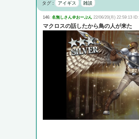
タグ :
アイギス
雑談
広島県知事ら「核抑止論、根本的におかしい。軍拡競争を
146:
名無しさん＠おーぷん
22/06/20(月) 22:59:13 ID
マクロスの話したから鳥の人が来た
Powered by livedoor 相互RSS