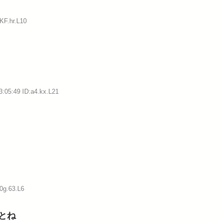
KF.hr.L10
3:05:49 ID:a4.kx.L21
0g.63.L6
とね