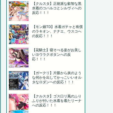
【クルスタ】正統派な叡智な黒
水着のコハルコとシルヴィへの
反応！！！
【モン娘TD】水着ガチャと有償
のラキオン、ナナエ、ウスコへ
の反応！！！
【花騎士】寝そべる姿がお美し
いヨウラクボタンへの反
応！！！
【ガークリ】片眼から炎のよう
な何かを出してかっこいいオル
タなロダンへの反応！！！
【クルスタ】ゴス口リ風のふり
ふりが付いた水着を着たリーナ
への反応！！！