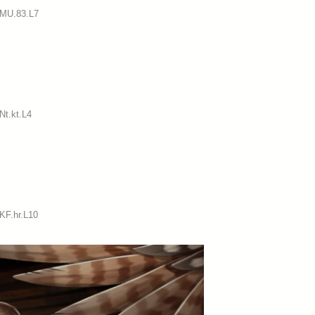
:MU.83.L7
Nt.kt.L4
KF.hr.L10