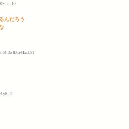
KF.hr.L10
るんだろう
な
3:01:05 ID:a4.kx.L21
rf.y6.L9