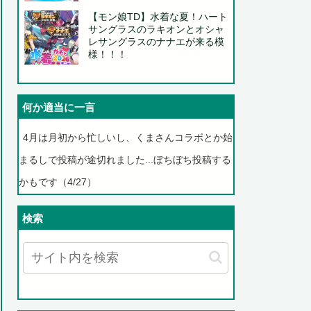
【モン娘TD】水着な夏！ハート
サングラスのラキオンとオシャ
レサングラスのナナエが来る模
様！！！
何か適当に一言
4月は月初から忙しいし、くまさんコラボとか始
まるしで投稿が途切れました...ぼちぼち投稿する
かもです（4/27）
検索