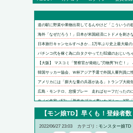
道の駅に野菜や果物出荷してるんやけど「こういうの欲し
海外「なぜだろう！」日本が米国経済にトドメを刺さない
日本旅行キャンセルすべきか…1万年ぶり史上最大級の火
パチンコ代を稼ぐ為に白タクやってた82歳のおじいちゃん
【大阪】 マスコミ「警察官が発砲し“刃物男”ﾀﾋ亡！」 → 
韓国サッカー協会、Ｗ杯アジア予選で外国人審判員に性的
アメリカには「膨大な量の兵器がある」トランプ大統領が
広島・モンテロ、怠慢プレー　走ればセーフだったのにベ
ラノベ作家（52）「新作ラブコメ書いたぞ！ｗ」X民「い
【埼玉】クルド人等の外国人問題と戦う河合ゆうすけ議員
【モン娘TD】早くも！登録者数
【ハイパーインフレーション】海外展開決定
2022/06/27 23:03
カテゴリ :
モンスター娘TD
【ウマ娘】バッドイベントの中でもサボり癖だけは許