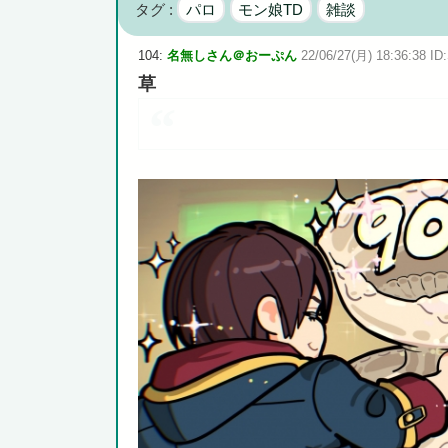
タグ :
パロ
モン娘TD
雑談
広島県知事ら「核抑止論、根本的におかしい。軍拡競争を
104:
名無しさん＠おーぷん
22/06/27(月) 18:36:38 ID:
草
Powered by livedoor 相互RSS