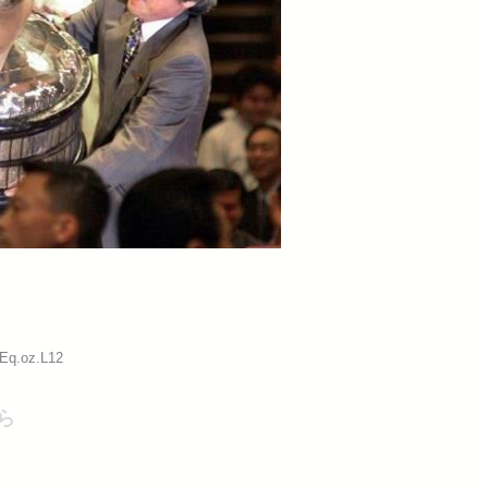
:Eq.oz.L12
ら