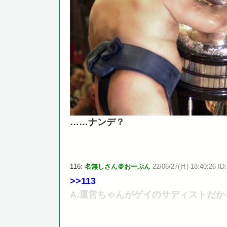
……ナンデ？
116:
名無しさん＠おーぷん
22/06/27(月) 18:40:26 ID
>>113
A.運営ちゃんがゲイのサディストだか