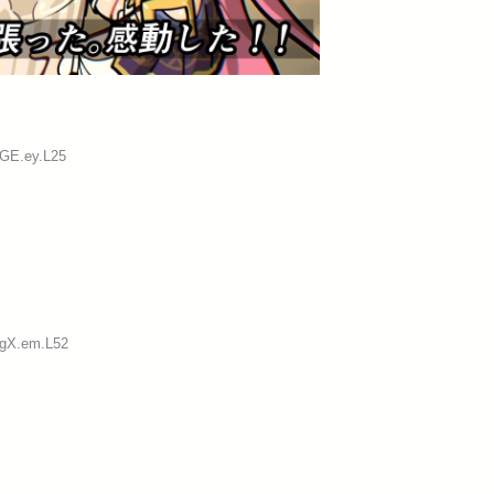
:GE.ey.L25
:gX.em.L52