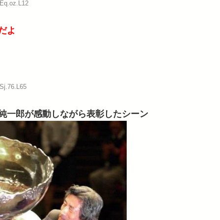
:Eq.oz.L12
だよ
Sj.76.L65
純一郎が感動しながら表彰したシーン