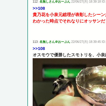
112:
名無しさん＠おーぷん
22/06/27(月) 18:39:18 ID
>>108
貴乃花を小泉元総理が表彰したシーン
わかった時点でそれなりにオッサンだ
113:
名無しさん＠おーぷん
22/06/27(月) 18:39:45 ID:
>>108
オスモウで優勝したスモトリを、小泉