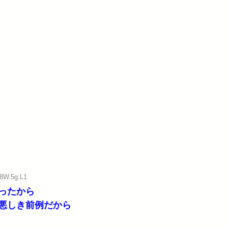
:8W.5g.L1
ったから
悪しき前例だから