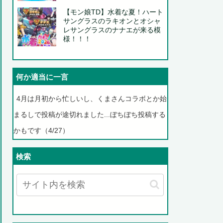
【モン娘TD】水着な夏！ハート
サングラスのラキオンとオシャ
レサングラスのナナエが来る模
様！！！
何か適当に一言
4月は月初から忙しいし、くまさんコラボとか始
まるしで投稿が途切れました...ぼちぼち投稿する
かもです（4/27）
検索