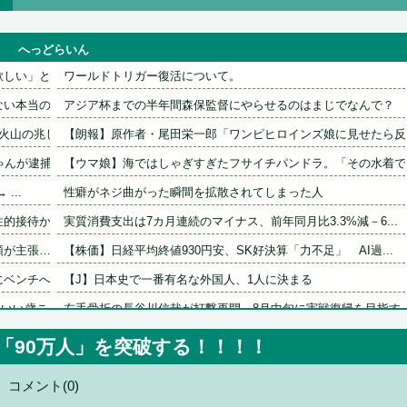
へっどらいん
い」とか...
ワールドトリガー復活について。
本当の理...
アジア杯までの半年間森保監督にやらせるのはまじでなんで？
山の兆し...
【朗報】原作者・尾田栄一郎「ワンピヒロインズ娘に見せたら反応.
が逮捕...
【ウマ娘】海ではしゃぎすぎたフサイチパンドラ。「その水着でお.
...
性癖がネジ曲がった瞬間を拡散されてしまった人
接待か…...
実質消費支出は7カ月連続のマイナス、前年同月比3.3%減－6...
主張…在...
【株価】日経平均終値930円安、SK好決算「力不足」　AI過...
ンチへ帰...
【J】日本史で一番有名な外国人、1人に決まる
い歳こ...
左手骨折の長谷川信哉が打撃再開　8月中旬に実戦復帰を目指す
　埼玉県...
19歳美少女モデル、CMの妖精姿が可愛すぎて見入る人続出
「90万人」を突破する！！！！
積水ハウス「地面師に55億円騙し取られた…」 ワイ「はえーか..
コメント(0)
さん