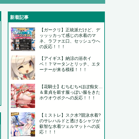
新着記事
【ガークリ】正統派だけど、デ
ッッッカって感じの水着のマ
ネ、ラファエ口、セッシュウへ
..
の反応！！！
..
【アイギス】納涼の浴衣イ
ベ！？マータンとリッチ、エタ
ーナーが来る模様！！！
【花騎士】むちむち×ほぼ痴女…
＆童貞を穀す服っぽい服をきた
ホウオウボクへの反応！！！
【ミストレ】スク水?競泳水着?
のサレハルドと透けるシャツが
.
叡智な水着ツェルマットへの反
応！！！