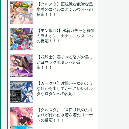
【クルスタ】正統派な叡智な黒
水着のコハルコとシルヴィへの
反応！！！
【モン娘TD】水着ガチャと有償
のラキオン、ナナエ、ウスコへ
の反応！！！
【花騎士】寝そべる姿がお美し
いヨウラクボタンへの反
応！！！
【ガークリ】片眼から炎のよう
な何かを出してかっこいいオル
タなロダンへの反応！！！
【クルスタ】ゴス口リ風のふり
ふりが付いた水着を着たリーナ
への反応！！！