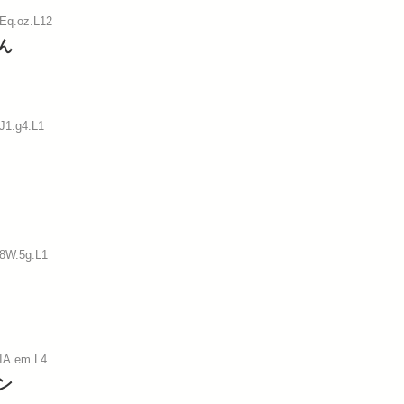
:Eq.oz.L12
ん
J1.g4.L1
:8W.5g.L1
:IA.em.L4
ン