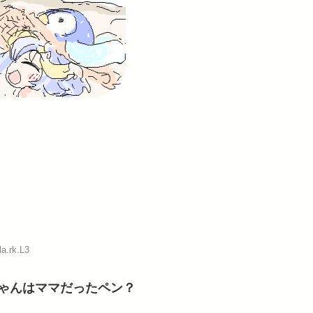
la.rk.L3
ゃんはママだったペン？