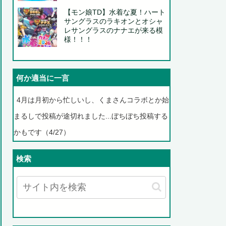
【モン娘TD】水着な夏！ハート
サングラスのラキオンとオシャ
レサングラスのナナエが来る模
様！！！
何か適当に一言
4月は月初から忙しいし、くまさんコラボとか始
まるしで投稿が途切れました...ぼちぼち投稿する
かもです（4/27）
検索