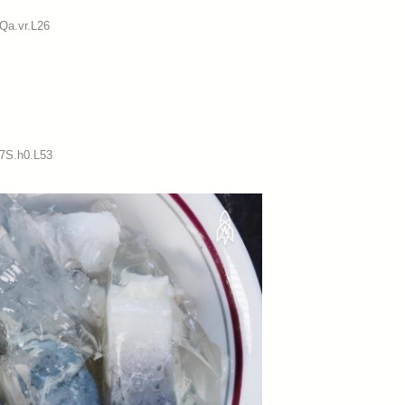
Qa.vr.L26
:7S.h0.L53