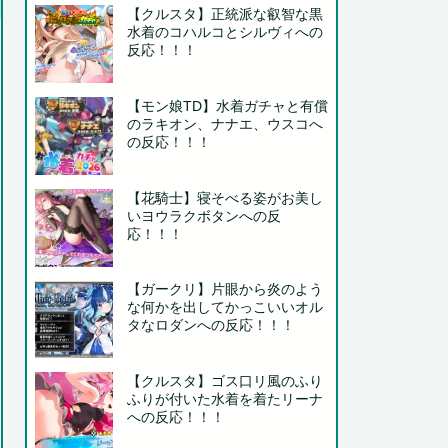
【クルスタ】正統派な叡智な黒
水着のコハルコとシルヴィへの
反応！！！
【モン娘TD】水着ガチャと有償
のラキオン、ナナエ、ウスコへ
の反応！！！
【花騎士】寝そべる姿がお美し
いヨウラクボタンへの反
応！！！
【ガークリ】片眼から炎のよう
な何かを出してかっこいいオル
タなロダンへの反応！！！
【クルスタ】ゴス口リ風のふり
ふりが付いた水着を着たリーナ
への反応！！！