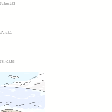
:7c.bm.L53
dA.is.L1
:7S.h0.L53