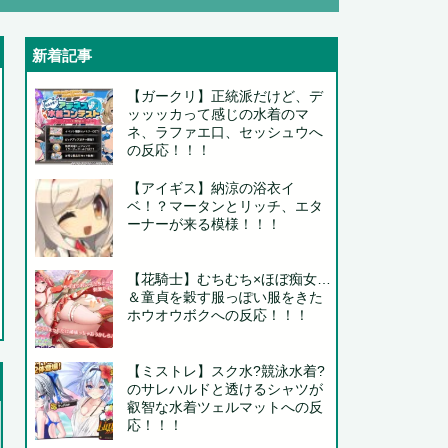
新着記事
..
【ガークリ】正統派だけど、デ
ッッッカって感じの水着のマ
..
ネ、ラファエ口、セッシュウへ
の反応！！！
.
【アイギス】納涼の浴衣イ
ベ！？マータンとリッチ、エタ
..
ーナーが来る模様！！！
【花騎士】むちむち×ほぼ痴女…
＆童貞を穀す服っぽい服をきた
ホウオウボクへの反応！！！
【ミストレ】スク水?競泳水着?
..
のサレハルドと透けるシャツが
..
叡智な水着ツェルマットへの反
応！！！