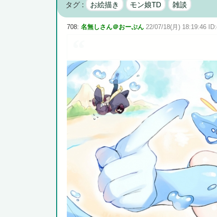
タグ :
お絵描き
モン娘TD
雑談
広島県知事ら「核抑止論、根本的におかしい。軍拡競争を
708:
名無しさん＠おーぷん
22/07/18(月) 18:19:46 ID:
Powered by livedoor 相互RSS