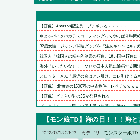
【画像】Amazon配達員、ブチギレる・・・・・
車とかバイクのガラスコーティングってやっぱり時間経過
32歳女性、ジャンプ関連グッズを『注文キャンセル』繰り
韓国人「韓国人の精神的健康の順位、18ヵ国中17位に・
海外「いったいなぜ！」なぜか日本人気に嫉妬する西洋メ
スロッターさん「最近の台はアレ引け、コレ引けうるさい
【画像】 北海道の1500万の中古物件、レベチｗｗｗｗｗ
【画像】どえらい乳のJSが発見される
パヨク「アジア人民、中国人民と連帯して戦おー！悪政高
カープ2軍『10時半試合開始の為に4時起き』←もっと良
【モン娘TD】海の日！！！海
【ウマ娘】あの目をしているドンちゃん。「どんどん美味
2022/07/18 23:23
カテゴリ :
モンスター娘TD
三大傑作ゼルダライク「The Binding of Isaa...