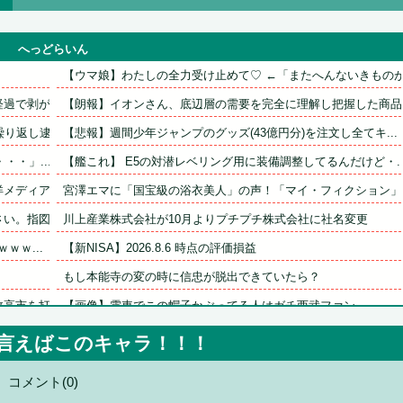
へっどらいん
【ウマ娘】わたしの全力受け止めて♡ ←「またへんないきものが.
で剥がれ...
【朗報】イオンさん、底辺層の需要を完全に理解し把握した商品を.
返し逮...
【悲報】週間少年ジャンプのグッズ(43億円分)を注文し全てキ...
・・」...
【艦これ】 E5の対潜レベリング用に装備調整してるんだけど・..
ディアに...
宮澤エマに「国宝級の浴衣美人」の声！「マイ・フィクション」イ.
。指図す...
川上産業株式会社が10月よりプチプチ株式会社に社名変更
ｗｗ...
【新NISA】2026.8.6 時点の評価損益
もし本能寺の変の時に信忠が脱出できていたら？
市を打倒...
【画像】電車でこの帽子かぶってる人はガチ西武ファン
い猛暑...
劇団員やってる友達からたまにチケット買わされるから見に行くん.
と言えばこのキャラ！！！
しく実る...
【有能】政府「トラックはサービスエリア利用有料化すればサボら.
コメント(0)