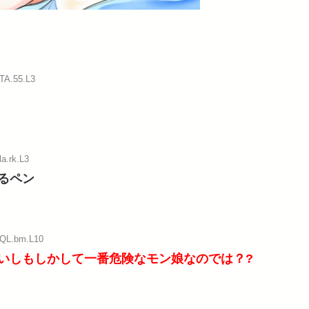
:TA.55.L3
la.rk.L3
るペン
:QL.bm.L10
いしもしかして一番危険なモン娘なのでは？?