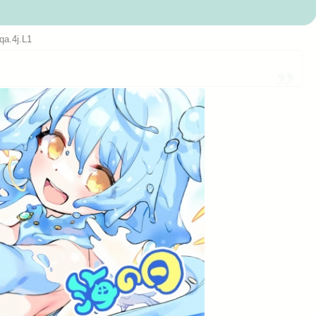
助長し世...
qa.4j.L1
Powered by livedoor 相互RSS