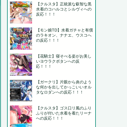
【クルスタ】正統派な叡智な黒
水着のコハルコとシルヴィへの
反応！！！
【モン娘TD】水着ガチャと有償
のラキオン、ナナエ、ウスコへ
の反応！！！
【花騎士】寝そべる姿がお美し
いヨウラクボタンへの反
応！！！
【ガークリ】片眼から炎のよう
な何かを出してかっこいいオル
タなロダンへの反応！！！
【クルスタ】ゴス口リ風のふり
ふりが付いた水着を着たリーナ
への反応！！！