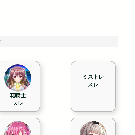
ク
ミストレ
スレ
花騎士
スレ