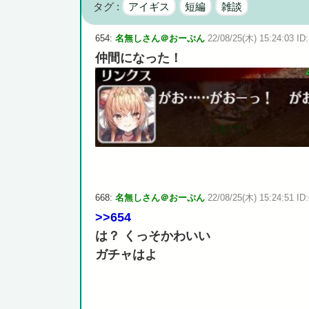
タグ :
アイギス
短編
雑談
広島県知事ら「核抑止論、根本的におかしい。軍拡競争を
654:
名無しさん＠おーぷん
22/08/25(木) 15:24:03 ID
仲間になった！
Powered by livedoor 相互RSS
668:
名無しさん＠おーぷん
22/08/25(木) 15:24:51 ID:
>>654
は？ くっそかわいい
ガチャはよ