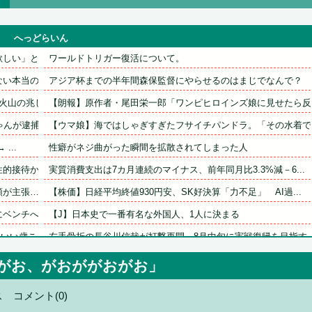
へっどらいん
い」とか...
ワールドトリガー復活について。
本当の理...
アジア杯までの半年間森保監督にやらせるのはまじでなんで？
山の兆し...
【朗報】原作者・尾田栄一郎「ワンピヒロインズ娘に見せたら反応.
が逮捕...
【ウマ娘】海ではしゃぎすぎたフサイチパンドラ。「その水着でお.
...
性癖がネジ曲がった瞬間を拡散されてしまった人
接待か…...
実質消費支出は7カ月連続のマイナス、前年同月比3.3%減－6...
主張…在...
【株価】日経平均終値930円安、SK好決算「力不足」　AI過...
ンチへ帰...
【J】日本史で一番有名な外国人、1人に決まる
い歳こ...
左手骨折の長谷川信哉が打撃再開　8月中旬に実戦復帰を目指す
　埼玉県...
19歳美少女モデル、CMの妖精姿が可愛すぎて見入る人続出
がお、がおががおがお」
積水ハウス「地面師に55億円騙し取られた…」 ワイ「はえーか..
ス
コメント(0)
さん