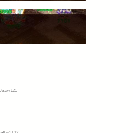
:Ja.xw.L21
:m8.w1.L12