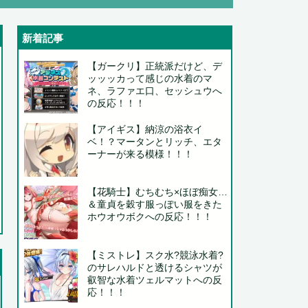
新着記事
【ガークリ】正統派だけど、デ
ッッッカって感じの水着のマ
ネ、ラファエ口、セッシュウへ
..
の反応！！！
..
【アイギス】納涼の浴衣イ
ベ！？マータンとリッチ、エタ
ーナーが来る模様！！！
【花騎士】むちむち×ほぼ痴女…
＆童貞を穀す服っぽい服をきた
ホウオウボクへの反応！！！
【ミストレ】スク水?競泳水着?
のサレハルドと透けるシャツが
.
叡智な水着ツェルマットへの反
応！！！