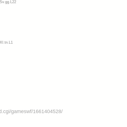
:Sv.gg.L22
XI.tn.L1
ad.cgi/gameswf/1661404528/