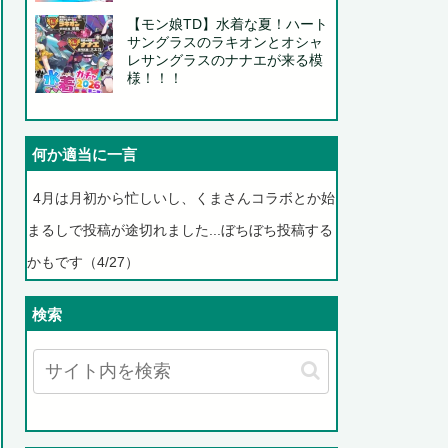
【モン娘TD】水着な夏！ハート
サングラスのラキオンとオシャ
レサングラスのナナエが来る模
様！！！
何か適当に一言
4月は月初から忙しいし、くまさんコラボとか始
まるしで投稿が途切れました...ぼちぼち投稿する
かもです（4/27）
検索