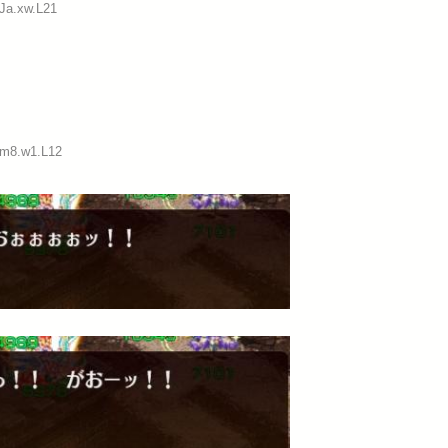
:Ja.xw.L21
:m8.w1.L12