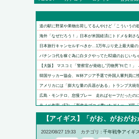
道の駅に野菜や果物出荷してるんやけど「こういうの欲し
海外「なぜだろう！」日本が米国経済にトドメを刺さない
日本旅行キャンセルすべきか…1万年ぶり史上最大級の火
パチンコ代を稼ぐ為に白タクやってた82歳のおじいちゃん
【大阪】 マスコミ「警察官が発砲し“刃物男”ﾀﾋ亡！」 → 
韓国サッカー協会、Ｗ杯アジア予選で外国人審判員に性的
アメリカには「膨大な量の兵器がある」トランプ大統領が
広島・モンテロ、怠慢プレー　走ればセーフだったのにベ
ラノベ作家（52）「新作ラブコメ書いたぞ！ｗ」X民「い
【埼玉】クルド人等の外国人問題と戦う河合ゆうすけ議員
【アイギス】「がお、がおがお
【ハイパーインフレーション】海外展開決定
2022/08/27 19:33
カテゴリ :
千年戦争アイギ
【ウマ娘】バッドイベントの中でもサボり癖だけは許