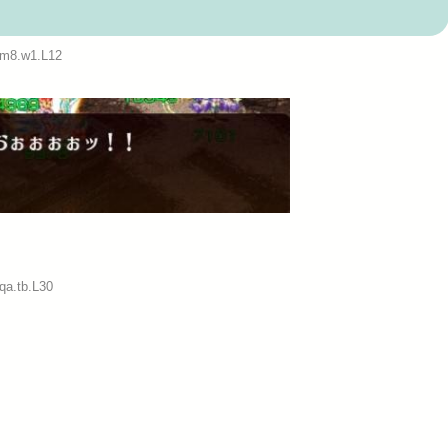
助長し世...
:m8.w1.L12
Powered by livedoor 相互RSS
qa.tb.L30