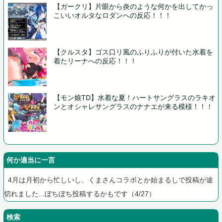
【ガークリ】片眼から炎のような何かを出してかっ
こいいオルタなロダンへの反応！！！
【クルスタ】ゴス口リ風のふりふりが付いた水着を
着たリーナへの反応！！！
【モン娘TD】水着な夏！ハートサングラスのラキオ
ンとオシャレサングラスのナナエが来る模様！！！
何か適当に一言
4月は月初から忙しいし、くまさんコラボとか始まるしで投稿が途
切れました...ぼちぼち投稿するかもです（4/27）
検索