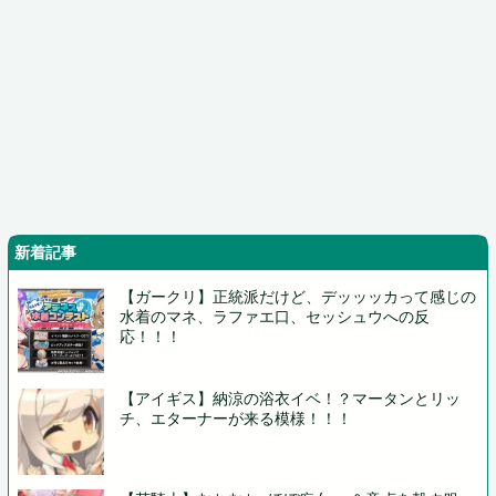
新着記事
【ガークリ】正統派だけど、デッッッカって感じの
水着のマネ、ラファエ口、セッシュウへの反
応！！！
【アイギス】納涼の浴衣イベ！？マータンとリッ
チ、エターナーが来る模様！！！