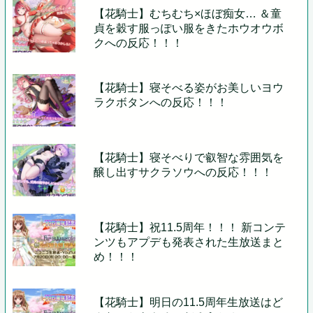
【花騎士】むちむち×ほぼ痴女… ＆童
貞を穀す服っぽい服をきたホウオウボ
クへの反応！！！
【花騎士】寝そべる姿がお美しいヨウ
ラクボタンへの反応！！！
【花騎士】寝そべりで叡智な雰囲気を
醸し出すサクラソウへの反応！！！
【花騎士】祝11.5周年！！！ 新コンテ
ンツもアプデも発表された生放送まと
め！！！
【花騎士】明日の11.5周年生放送はど