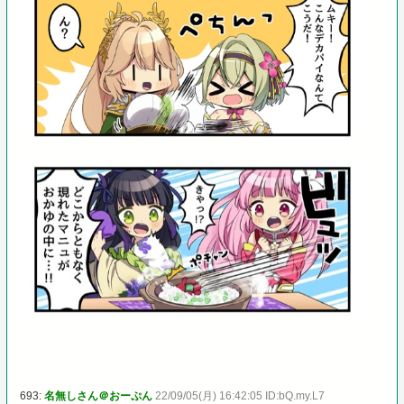
693:
名無しさん＠おーぷん
22/09/05(月) 16:42:05 ID:bQ.my.L7