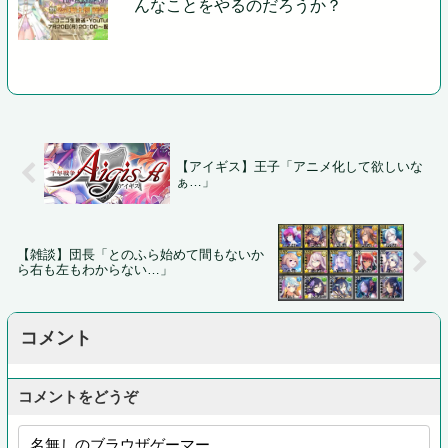
んなことをやるのだろうか？
【アイギス】王子「アニメ化して欲しいな
ぁ…」
【雑談】団長「とのふら始めて間もないか
ら右も左もわからない…」
コメント
コメントをどうぞ