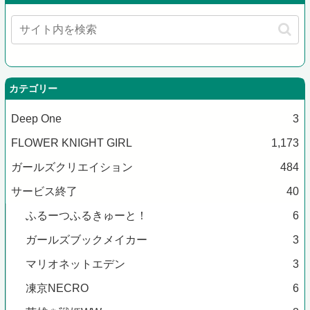
カテゴリー
Deep One
3
FLOWER KNIGHT GIRL
1,173
ガールズクリエイション
484
サービス終了
40
ふるーつふるきゅーと！
6
ガールズブックメイカー
3
マリオネットエデン
3
凍京NECRO
6