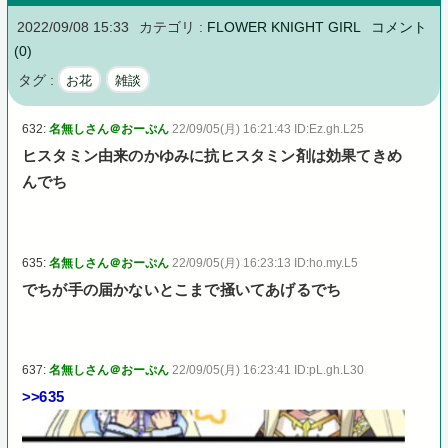
2022/09/08 15:33
カテゴリ :
FLOWER KNIGHT GIRL
コメント
(0)
タグ :
お花
雑談
632:
名無しさん＠おーぷん
22/09/05(月) 16:21:43 ID:Ez.gh.L25
ヒスタミン由来のかゆみに抗ヒスタミン剤は効果てきめ
んでち
635:
名無しさん＠おーぷん
22/09/05(月) 16:23:13 ID:ho.my.L5
でちが手の届かないとこまで掻いてあげるでち
637:
名無しさん＠おーぷん
22/09/05(月) 16:23:41 ID:pL.gh.L30
>>635