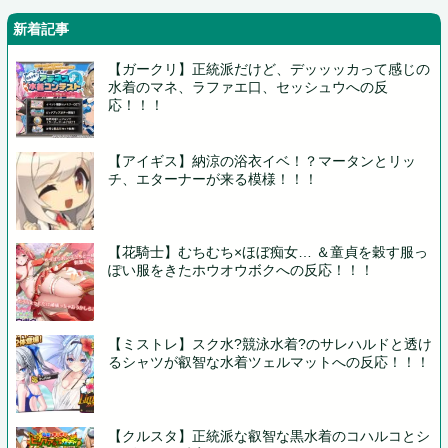
新着記事
【ガークリ】正統派だけど、デッッッカって感じの
水着のマネ、ラファエ口、セッシュウへの反
応！！！
【アイギス】納涼の浴衣イベ！？マータンとリッ
チ、エターナーが来る模様！！！
【花騎士】むちむち×ほぼ痴女… ＆童貞を穀す服っ
ぽい服をきたホウオウボクへの反応！！！
【ミストレ】スク水?競泳水着?のサレハルドと透け
るシャツが叡智な水着ツェルマットへの反応！！！
【クルスタ】正統派な叡智な黒水着のコハルコとシ