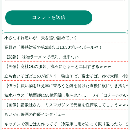
小さなすれ違いが、夫を追い詰めていく
高野連「暑熱対策で第2試合は13:30プレイボールや！」
【悲報】 味噌ラーメンで行列、出来ない
【画像】商社OLの服装、流石にちょっとエ口すぎるｗｗｗ
立ち食いそばどこのが好き？　狭山そば、富士そば、ゆで太郎、小
【怖っ】買い物を終え車に乗ろうと鍵を開けた直後に横に引き摺り
積水ハウス「地面師に55億円騙し取られた…」 ワイ「はえーかわい
【画像】講談社さん、ミスマガジンで児童を性搾取してしまうｗｗ
ちいかわ映画の声優インタビュー
キッチンで朝ごはん作ってて、冷蔵庫に用があって振り返ったら、