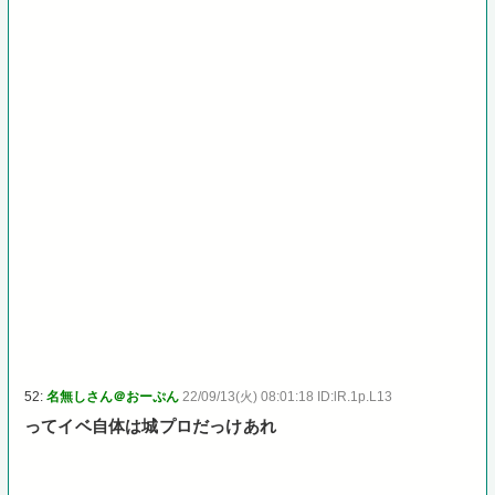
52:
名無しさん＠おーぷん
22/09/13(火) 08:01:18 ID:lR.1p.L13
ってイベ自体は城プロだっけあれ