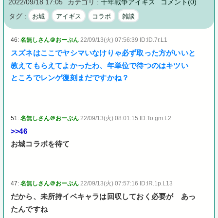
2022/09/18 17:05
カテゴリ :
千年戦争アイギス
コメント(0)
タグ :
お城
アイギス
コラボ
雑談
46:
名無しさん＠おーぷん
22/09/13(火) 07:56:39 ID:ID.7r.L1
スズネはここでヤシマいなけりゃ必ず取った方がいいと
教えてもらえてよかったわ、年単位で待つのはキツい
ところでレンゲ復刻まだですかね？
51:
名無しさん＠おーぷん
22/09/13(火) 08:01:15 ID:To.gm.L2
>>46
お城コラボを待て
47:
名無しさん＠おーぷん
22/09/13(火) 07:57:16 ID:lR.1p.L13
だから、未所持イベキャラは回収しておく必要が あっ
たんですね