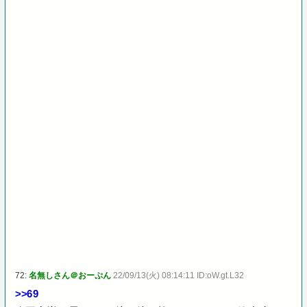
72:
名無しさん＠おーぷん
22/09/13(火) 08:14:11 ID:oW.gt.L32
>>69