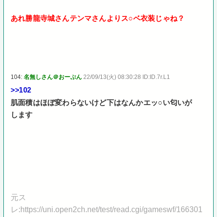
あれ勝龍寺城さんテンマさんよりス○ベ衣装じゃね？
104:
名無しさん＠おーぷん
22/09/13(火) 08:30:28 ID:ID.7r.L1
>>102
肌面積はほぼ変わらないけど下はなんかエッ○い匂いが
します
元ス
レ:https://uni.open2ch.net/test/read.cgi/gameswf/166301