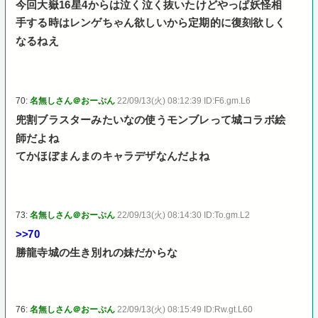
今回大嶽16星4からは泣く泣く抜いたけどやっぱ妖怪相
手する時はレンゲちゃん欲しいから定期的に復刻欲しく
なるねえ
70:
名無しさん＠おーぷん
22/09/13(火) 08:12:39 ID:F6.gm.L6
兜割ブラスターみたいなの使うモンブレって城コラボ絵
師だよね
てかほぼまんまのキャラデザなんだよね
73:
名無しさん＠おーぷん
22/09/13(火) 08:14:30 ID:To.gm.L2
>>70
勝龍寺城の生き別れの妹だからな
76:
名無しさん＠おーぷん
22/09/13(火) 08:15:49 ID:Rw.gt.L60