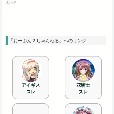
8170/
「おーぷん２ちゃんねる」へのリンク
アイギス
花騎士
スレ
スレ