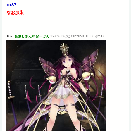
>>87
なお服装
102:
名無しさん＠おーぷん
22/09/13(火) 08:28:46 ID:F6.gm.L6