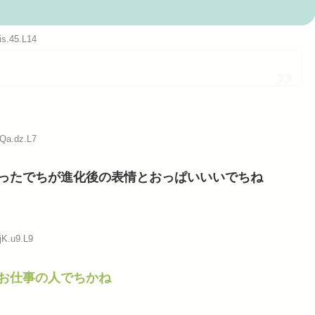
に耐えら...
is.45.L14
Powered by livedoor 相互RSS
:Qa.dz.L7
ったでちが進化後の表情とおっぱいいいでちね
jK.u9.L9
お仕事の人でちかね