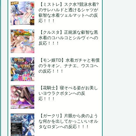
【ミストレ】スク水?競泳水着?
のサレハルドと透けるシャツが
叡智な水着ツェルマットへの反
応！！！
【クルスタ】正統派な叡智な黒
水着のコハルコとシルヴィへの
反応！！！
【モン娘TD】水着ガチャと有償
のラキオン、ナナエ、ウスコへ
の反応！！！
【花騎士】寝そべる姿がお美し
いヨウラクボタンへの反
応！！！
【ガークリ】片眼から炎のよう
な何かを出してかっこいいオル
タなロダンへの反応！！！