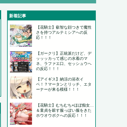
新着記事
【花騎士】叡智な顔つきで魔性
さを持つアルテミシアへの反
.
応！！！
【ガークリ】正統派だけど、デ
ッッッカって感じの水着のマ
ネ、ラファエ口、セッシュウへ
の反応！！！
【アイギス】納涼の浴衣イ
ベ！？マータンとリッチ、エタ
ーナーが来る模様！！！
【花騎士】むちむち×ほぼ痴女…
..
＆童貞を穀す服っぽい服をきた
ホウオウボクへの反応！！！