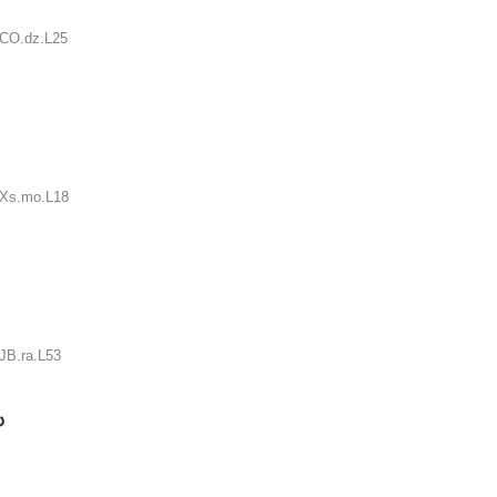
:CO.dz.L25
:Xs.mo.L18
JB.ra.L53
も