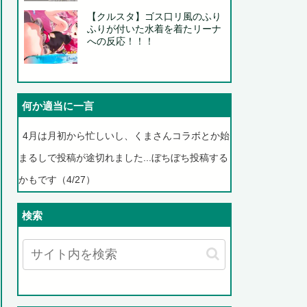
【クルスタ】ゴス口リ風のふり
ふりが付いた水着を着たリーナ
への反応！！！
何か適当に一言
4月は月初から忙しいし、くまさんコラボとか始
まるしで投稿が途切れました...ぼちぼち投稿する
かもです（4/27）
検索