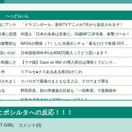
へっどらいん
アンケ...
「ドラゴンボール」新作TVアニメが7月から放送されるぞ！
に賠償...
外国人「日本の未来は安泰だ」16歳MF三井寺眞、衝撃ゴール！..
撃的な接...
NASAが開発（？）した冷感ポンチョ「着るだけで体感-15℃...
いのが...
日本国債30年4%を6000万購入ってどう思います？
鹿にさ...
【ウマ娘】Gaze on Me! の導入部分は薄暗くてピンク...
う件
リアルセ●クスあるある第1位がこれ
れまくっ...
スパロボで最後のまともな主人公、クロウまで遡る
める
野田昇吾、初の準優進出目前も「一回希望」で賞典除外
か……
松菊木戸孝允(桂小五郎)について語ろう
服に...
【九州名物】鶏刺し食べた医師、全身麻痺へ…「ﾀﾋんだほうが良.
ヒポシルタへの反応！！！
エ口す...
【日常に潜む恐怖】部屋の壁紙をめくると・・・。
T GIRL
コメント(0)
キャップ...