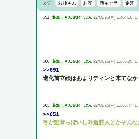
タグ :
お姉さん
お花
新キャラ
金髪
高市政権に媚びて偏向報道まみれの産経新聞、コスト上昇
651:
名無しさん＠おーぷん
22/09/26(月) 15:04:10 ID:
Powered by livedoor 相互RSS
660:
名無しさん＠おーぷん
22/09/26(月) 15:05:35 ID
>>651
進化前立絵はあまりティンと来てなか
663:
名無しさん＠おーぷん
22/09/26(月) 15:05:47 ID:
>>651
弓が竪琴っぽいし吟遊詩人とかそんな