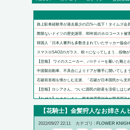
路上駐車経験率が過去最少の21%へ低下！タイムズ会員に
際限ないドイツの歴史謝罪、80年前のホロコースト被害者
韓国人「日本人審判も多数含まれていたサッカー協会の衝
スマスロSAO2のガラス、粉々になってしまう…役物が近
【悲報】 ワイのスニーカー、パ○ティーを履いた靴とか馬
中国製自動車、不具合によりドアが勝手に開いてしま
石破前首相を懐かしむ左派、「石破が日本国民から支持さ
【悲報】ロシアさん、ついに国民の財産を没収しはじ
【なぜ？】ヒカキンさん、熊本地震寄付金が賛否両論
【悲報】デレマスPさん、ダサすぎる15th描き下ろし特攻
【花騎士】金髪狩人なお姉さん
【動画】日向坂46 藤嶌果歩さん、乳揺らしたり寄せたり
2022/09/27 22:11
カテゴリ :
FLOWER KNIGH
【ウマ娘】コミケで配布予定だった非公式グッズ「オグリ