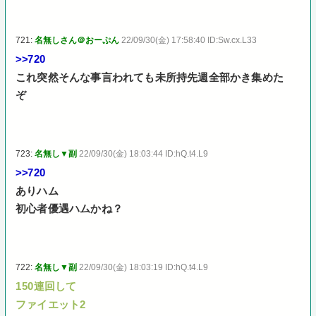
721:
名無しさん＠おーぷん
22/09/30(金) 17:58:40 ID:Sw.cx.L33
>>720
これ突然そんな事言われても未所持先週全部かき集めた
ぞ
723:
名無し▼副
22/09/30(金) 18:03:44 ID:hQ.t4.L9
>>720
ありハム
初心者優遇ハムかね？
722:
名無し▼副
22/09/30(金) 18:03:19 ID:hQ.t4.L9
150連回して
ファイエット2