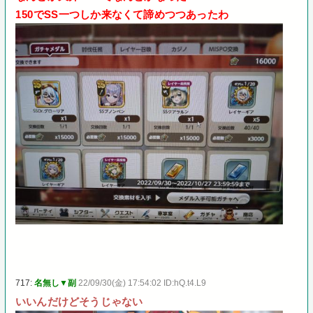
150でSS一つしか来なくて諦めつつあったわ
717:
名無し▼副
22/09/30(金) 17:54:02 ID:hQ.t4.L9
いいんだけどそうじゃない