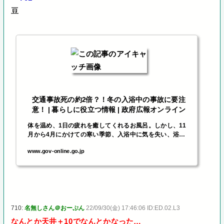
豆
交通事故死の約2倍？！冬の入浴中の事故に要注
意！ | 暮らしに役立つ情報 | 政府広報オンライン
体を温め、1日の疲れを癒してくれるお風呂。しかし、11
月から4月にかけての寒い季節、入浴中に気を失い、浴槽
の中で溺れる事故が多くなります。特に高齢者は注意が必
www.gov-online.go.jp
要です。入浴中に溺れて亡くなる方は、交通事故で亡くな
る方より多くなっています。どうしたら入浴中の事故を防
げるのか。ポイントを紹介します。
710:
名無しさん＠おーぷん
22/09/30(金) 17:46:06 ID:ED.02.L3
なんとか天井＋10でなんとかなった…