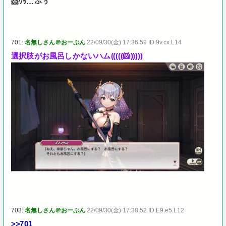
🐹ｳｯ…ふぅ
701:
名無しさん＠おーぷん
22/09/30(金) 17:36:59 ID:9v.cx.L14
選択肢がお風呂しかないハム(((((🐹)))))
703:
名無しさん＠おーぷん
22/09/30(金) 17:38:52 ID:E9.e5.L12
>>701