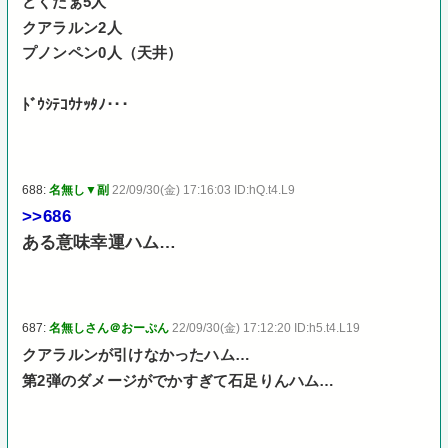
どくたぁ5人
クアラルン2人
プノンペン0人（天井）
ﾄﾞｳｼﾃｺｳﾅｯﾀﾉ･･･
688:
名無し▼副
22/09/30(金) 17:16:03 ID:hQ.t4.L9
>>686
ある意味幸運ハム…
687:
名無しさん＠おーぷん
22/09/30(金) 17:12:20 ID:h5.t4.L19
クアラルンが引けなかったハム…
第2弾のダメージがでかすぎて石足りんハム…