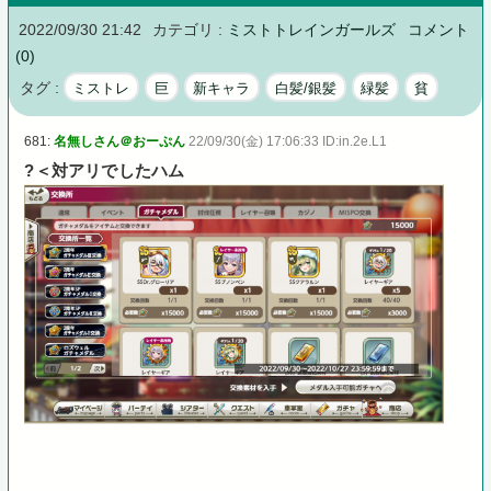
2022/09/30 21:42
カテゴリ :
ミストトレインガールズ
コメント
(0)
タグ :
ミストレ
巨
新キャラ
白髪/銀髪
緑髪
貧
681:
名無しさん＠おーぷん
22/09/30(金) 17:06:33 ID:in.2e.L1
?＜対アリでしたハム