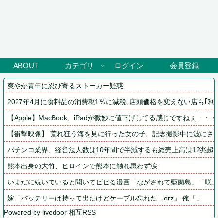
ABOUT
カテゴリ
ログイン
会員登録
爽やか青年に忍び寄るストーカー疑惑
2027年4月に食料品の消費税1％に減税､店頭価格を変えない店も｢
【Apple】MacBook、iPadが微妙に値下げしてる感じですねぇ・・・
【衝撃映像】 荒れ狂う海を見に行った女の子、記念撮影中に波にさら
パチンコ業界、経営法人数は10年間で半減するも総売上高は12兆超
熊本出身の大竹、ヒロインで熊本に触れ思わず涙
いまだに続いていると聞いてビビる漫画「ながされて藍蘭島」「咲
嫁「バッテリーは持って出たけどケーブル忘れた…orz」 俺「」
Powered by livedoor 相互RSS