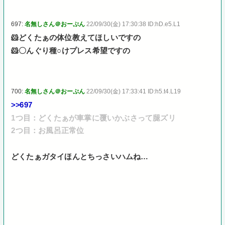
697:
名無しさん＠おーぷん
22/09/30(金) 17:30:38 ID:hD.e5.L1
🐹どくたぁの体位教えてほしいですの
🐹〇んぐり種○けプレス希望ですの
700:
名無しさん＠おーぷん
22/09/30(金) 17:33:41 ID:h5.t4.L19
>>697
1つ目：どくたぁが車掌に覆いかぶさって腿ズリ
2つ目：お風呂正常位
どくたぁガタイほんとちっさいハムね…