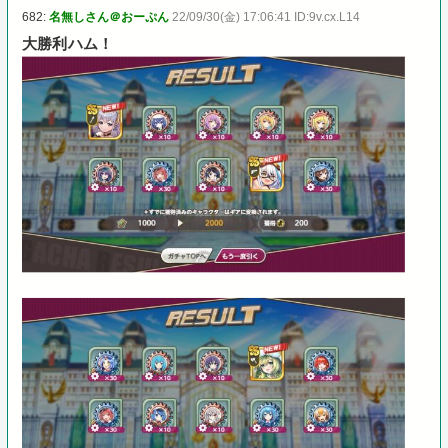
682:
名無しさん＠おーぷん
22/09/30(金) 17:06:41 ID:9v.cx.L14
大勝利ハム！