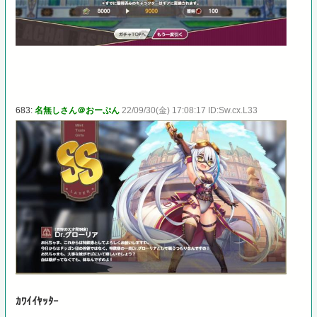
683:
名無しさん＠おーぷん
22/09/30(金) 17:08:17 ID:Sw.cx.L33
ｶﾜｲｲﾔｯﾀｰ