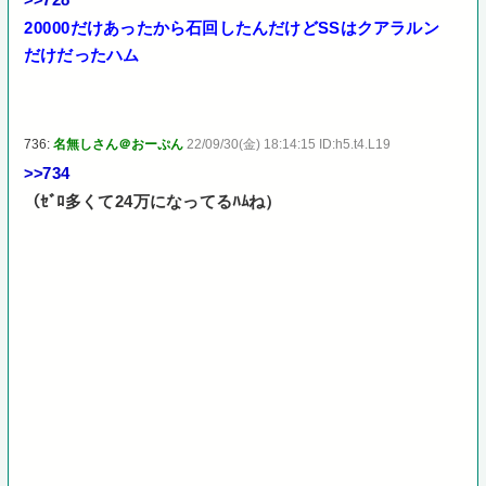
20000だけあったから石回したんだけどSSはクアラルン
だけだったハム
736:
名無しさん＠おーぷん
22/09/30(金) 18:14:15 ID:h5.t4.L19
>>734
（ｾﾞﾛ多くて24万になってるﾊﾑね）