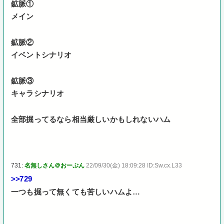
鉱脈①
メイン
鉱脈②
イベントシナリオ
鉱脈③
キャラシナリオ
全部掘ってるなら相当厳しいかもしれないハム
731:
名無しさん＠おーぷん
22/09/30(金) 18:09:28 ID:Sw.cx.L33
>>729
一つも掘って無くても苦しいハムよ…