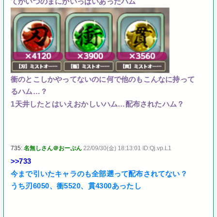
てかいつのまにかいっぱいあったハム
衝のとこしかやってないのに何で他のもこんなに持って
るハム…？
1天井したとはいえおかしいハム…配布されたハム？
735:
名無しさん＠おーぷん
22/09/30(金) 18:13:01 ID:Qj.vp.L1
>>733
今まで引いたキャラのも全部遡って配布されてない？
うち刃6050、衝5520、貫4300あったし