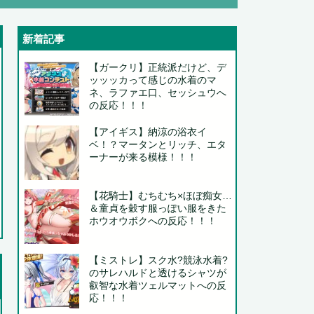
新着記事
..
【ガークリ】正統派だけど、デ
ッッッカって感じの水着のマ
..
ネ、ラファエ口、セッシュウへ
の反応！！！
【アイギス】納涼の浴衣イ
ベ！？マータンとリッチ、エタ
ーナーが来る模様！！！
..
【花騎士】むちむち×ほぼ痴女…
＆童貞を穀す服っぽい服をきた
..
ホウオウボクへの反応！！！
..
【ミストレ】スク水?競泳水着?
.
のサレハルドと透けるシャツが
叡智な水着ツェルマットへの反
応！！！