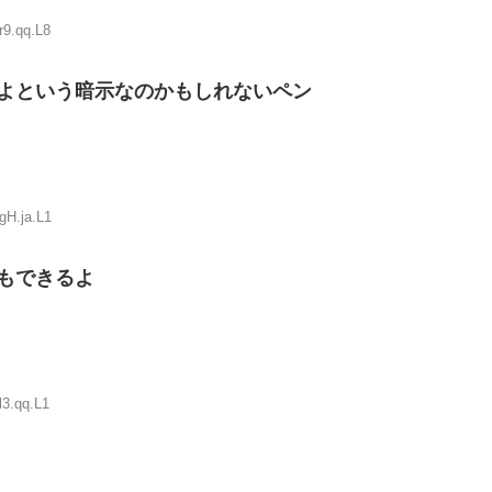
r9.qq.L8
よという暗示なのかもしれないペン
gH.ja.L1
もできるよ
l3.qq.L1