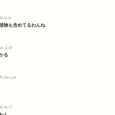
fK.2i.L4
植物も含めてるわんね
Vn.2i.L9
かる
:Pv.bm.L14
lQ.4s.L7
わん