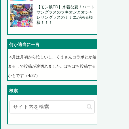
【モン娘TD】水着な夏！ハート
サングラスのラキオンとオシャ
レサングラスのナナエが来る模
様！！！
何か適当に一言
4月は月初から忙しいし、くまさんコラボとか始
まるしで投稿が途切れました...ぼちぼち投稿する
かもです（4/27）
検索