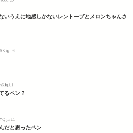
r9.qq.L8
ないうえに地感しかないレントープとメロンちゃんさ
SK.ig.L6
n6.ig.L1
てるペン？
:YQ.ja.L1
んだと思ったペン